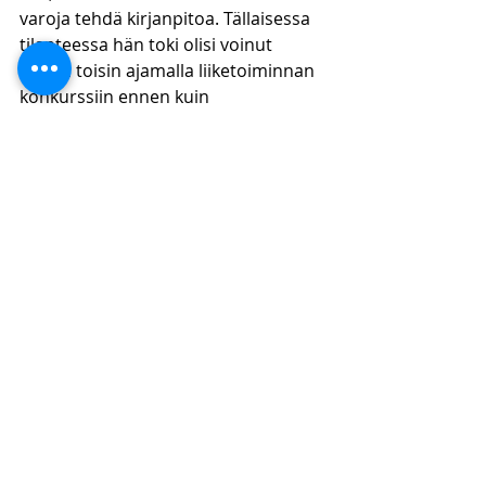
varoja tehdä kirjanpitoa. Tällaisessa 
tilanteessa hän toki olisi voinut 
toimia toisin ajamalla liiketoiminnan 
konkurssiin ennen kuin 
lakisääteisten velvoitteiden 
laiminlyönti tapahtuu. Joka 
tapauksessa kirjanpitorikoksen 
selonottovelvollisuuden raja on 
asetettu niin korkealle, että 
annettaessa maksukyvyttömyyden 
perusteella kirjanpitorikostuomio, 
liikutaan syyllisyysperiaatteen 
rajamailla. 
Lue lisää rikosoikeudellisia 
kirjoituksiamme:
https://www.kpflaki.com/blog/categor
ies/rikosoikeus