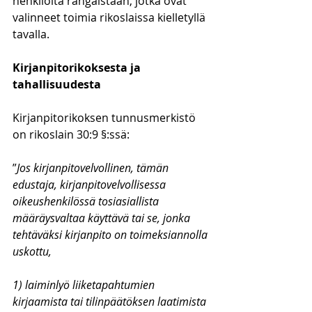
henkilöitä rangaistaan, jotka ovat 
valinneet toimia rikoslaissa kielletyllä 
tavalla. 
Kirjanpitorikoksesta ja 
tahallisuudesta
Kirjanpitorikoksen tunnusmerkistö 
on rikoslain 30:9 §:ssä:
”
Jos kirjanpitovelvollinen, tämän 
edustaja, kirjanpitovelvollisessa 
oikeushenkilössä tosiasiallista 
määräysvaltaa käyttävä tai se, jonka 
tehtäväksi kirjanpito on toimeksiannolla 
uskottu,
1) laiminlyö liiketapahtumien 
kirjaamista tai tilinpäätöksen laatimista 