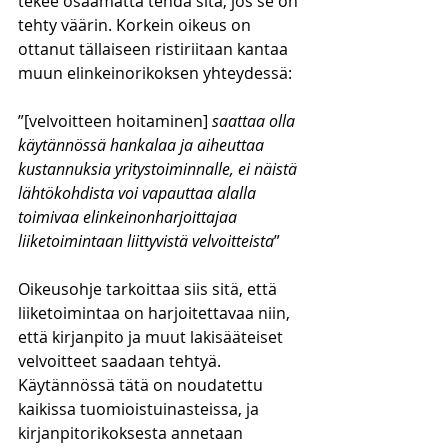
tekee osaamatta tehdä sitä, jos se on 
tehty väärin. Korkein oikeus on 
ottanut tällaiseen ristiriitaan kantaa 
muun elinkeinorikoksen yhteydessä:
”[velvoitteen hoitaminen] 
saattaa olla 
käytännössä hankalaa ja aiheuttaa 
kustannuksia yritystoiminnalle, ei näistä 
lähtökohdista voi vapauttaa alalla 
toimivaa elinkeinonharjoittajaa 
liiketoimintaan liittyvistä velvoitteista
”
Oikeusohje tarkoittaa siis sitä, että 
liiketoimintaa on harjoitettavaa niin, 
että kirjanpito ja muut lakisääteiset 
velvoitteet saadaan tehtyä. 
Käytännössä tätä on noudatettu 
kaikissa tuomioistuinasteissa, ja 
kirjanpitorikoksesta annetaan 