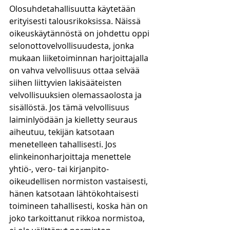
Olosuhdetahallisuutta käytetään 
erityisesti talousrikoksissa. Näissä 
oikeuskäytännöstä on johdettu oppi 
selonottovelvollisuudesta, jonka 
mukaan liiketoiminnan harjoittajalla 
on vahva velvollisuus ottaa selvää 
siihen liittyvien lakisääteisten 
velvollisuuksien olemassaolosta ja 
sisällöstä. Jos tämä velvollisuus 
laiminlyödään ja kielletty seuraus 
aiheutuu, tekijän katsotaan 
menetelleen tahallisesti. Jos 
elinkeinonharjoittaja menettele 
yhtiö-, vero- tai kirjanpito-
oikeudellisen normiston vastaisesti, 
hänen katsotaan lähtökohtaisesti 
toimineen tahallisesti, koska hän on 
joko tarkoittanut rikkoa normistoa, 