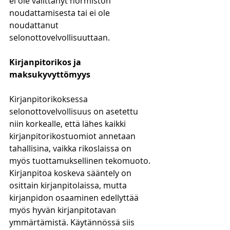
ei ole välittänyt normiston 
noudattamisesta tai ei ole 
noudattanut 
selonottovelvollisuuttaan. 
Kirjanpitorikos ja 
maksukyvyttömyys
Kirjanpitorikoksessa 
selonottovelvollisuus on asetettu 
niin korkealle, että lähes kaikki 
kirjanpitorikostuomiot annetaan 
tahallisina, vaikka rikoslaissa on 
myös tuottamuksellinen tekomuoto. 
Kirjanpitoa koskeva sääntely on 
osittain kirjanpitolaissa, mutta 
kirjanpidon osaaminen edellyttää 
myös hyvän kirjanpitotavan 
ymmärtämistä. Käytännössä siis 