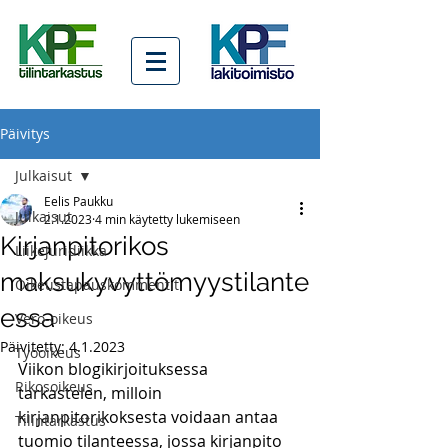
Päivitys
Julkaisut
Eelis Paukku
Julkaisut
2.1.2023
4 min käytetty lukemiseen
Kirjanpitorikos
Liikejuridiikka
maksukyvyttömyystilante
Oikeustapauskommentit
essa
Vero-oikeus
Päivitetty:
4.1.2023
Työoikeus
Viikon blogikirjoituksessa 
Rikosoikeus
tarkastelen, milloin 
kirjanpitorikoksesta voidaan antaa 
Tilintarkastus
tuomio tilanteessa, jossa kirjanpito 