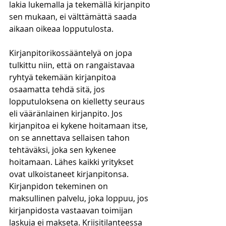
lakia lukemalla ja tekemällä kirjanpito 
sen mukaan, ei välttämättä saada 
aikaan oikeaa lopputulosta. 
Kirjanpitorikossääntelyä on jopa 
tulkittu niin, että on rangaistavaa 
ryhtyä tekemään kirjanpitoa 
osaamatta tehdä sitä, jos 
lopputuloksena on kielletty seuraus 
eli vääränlainen kirjanpito. Jos 
kirjanpitoa ei kykene hoitamaan itse, 
on se annettava sellaisen tahon 
tehtäväksi, joka sen kykenee 
hoitamaan. Lähes kaikki yritykset 
ovat ulkoistaneet kirjanpitonsa. 
Kirjanpidon tekeminen on 
maksullinen palvelu, joka loppuu, jos 
kirjanpidosta vastaavan toimijan 
laskuja ei makseta. Kriisitilanteessa 