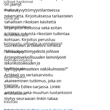
Julkiset hankinnat
on jäänyt 
maksukyvyttömyystilanteessa 
IT-oikeus
tekemättä. Kirjoituksessa tarkastelen 
Turva-ala
tahallisen rikoksen käsitettä 
Ympäristöoikeus
kirjanpitorikoksissa sekä esitän 
kritiikkiä nykyistä rikoslain tulkintaa 
Henkilökuvaus
kohtaan. Kirjoitus perustuu 
Kamppailu, väkivalta ja voimakeinot
tuoreeseen artikkeliini nimeltä 
”
Maksukyvyttömyydestä johtuva 
Perheoikeus
kirjanpitovelvollisuuden laiminlyönti 
Teemakirjoituksia
tekorikosoikeuden ja 
Ravintola-ala
syyllisyysperiaatteen näkökulmasta?” 
Artikkeli on vertaisarvioitu 
Sananvapaus
akateeminen tutkimus, joka on 
Viestintä
julkaistu Edilex-sarjassa. Linkki 
artikkeliin sekä muuhun tuotantooni 
Urheiluoikeus
löytyy seuraavan linkin takaa:
Rikoslaki