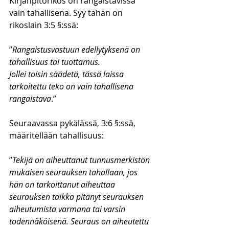
Kirjanpitorikos on rangaistavissa 
vain tahallisena. Syy tähän on 
rikoslain 3:5 §:ssä:
”
Rangaistusvastuun edellytyksenä on 
tahallisuus tai tuottamus.
Jollei toisin säädetä, tässä laissa 
tarkoitettu teko on vain tahallisena 
rangaistava
.”
Seuraavassa pykälässä, 3:6 §:ssä, 
määritellään tahallisuus:
”
Tekijä on aiheuttanut tunnusmerkistön 
mukaisen seurauksen tahallaan, jos 
hän on tarkoittanut aiheuttaa 
seurauksen taikka pitänyt seurauksen 
aiheutumista varmana tai varsin 
todennäköisenä. Seuraus on aiheutettu 