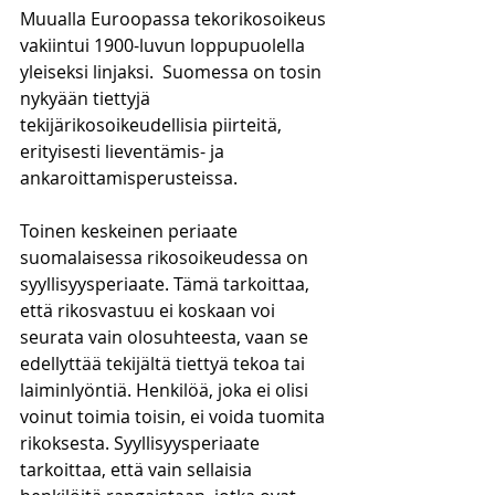
Muualla Euroopassa tekorikosoikeus 
vakiintui 1900-luvun loppupuolella 
yleiseksi linjaksi.  Suomessa on tosin 
nykyään tiettyjä 
tekijärikosoikeudellisia piirteitä, 
erityisesti lieventämis- ja 
ankaroittamisperusteissa. 
Toinen keskeinen periaate 
suomalaisessa rikosoikeudessa on 
syyllisyysperiaate. Tämä tarkoittaa, 
että rikosvastuu ei koskaan voi 
seurata vain olosuhteesta, vaan se 
edellyttää tekijältä tiettyä tekoa tai 
laiminlyöntiä. Henkilöä, joka ei olisi 
voinut toimia toisin, ei voida tuomita 
rikoksesta. Syyllisyysperiaate 
tarkoittaa, että vain sellaisia 