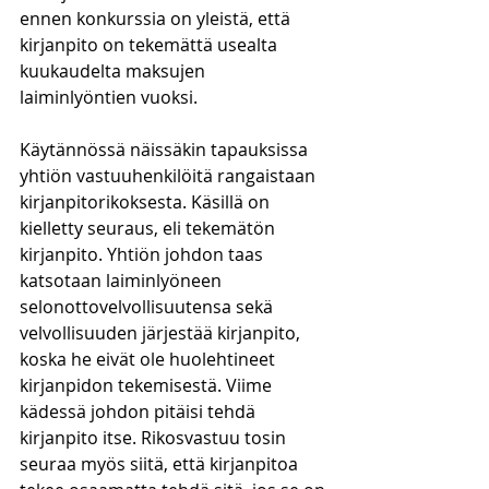
ennen konkurssia on yleistä, että 
kirjanpito on tekemättä usealta 
kuukaudelta maksujen 
laiminlyöntien vuoksi. 
Käytännössä näissäkin tapauksissa 
yhtiön vastuuhenkilöitä rangaistaan 
kirjanpitorikoksesta. Käsillä on 
kielletty seuraus, eli tekemätön 
kirjanpito. Yhtiön johdon taas 
katsotaan laiminlyöneen 
selonottovelvollisuutensa sekä 
velvollisuuden järjestää kirjanpito, 
koska he eivät ole huolehtineet 
kirjanpidon tekemisestä. Viime 
kädessä johdon pitäisi tehdä 
kirjanpito itse. Rikosvastuu tosin 
seuraa myös siitä, että kirjanpitoa 