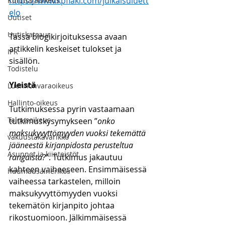
https://www.kpflaki.com/julkaisuluett
Kuluttajaoikeus
elo
Uutiset
Uutiskatsaus
Tässä blogikirjoituksessa avaan 
artikkelin keskeiset tulokset ja 
IPR
sisällön. 
Todistelu
Yleistä
Luonnonvaraoikeus
Hallinto-oikeus
Tutkimuksessa pyrin vastaamaan 
Talousoikeus
tutkimuskysymykseen ”
onko 
maksukyvyttömyyden vuoksi tekemättä 
vakuustakavarikko
jääneestä kirjanpidosta perusteltua 
Asunnot ja kiinteistöt
rangaista?
”. Tutkimus jakautuu 
kahteen vaiheeseen. Ensimmäisessä 
huumausainerikos
vaiheessa tarkastelen, milloin 
maksukyvyttömyyden vuoksi 
tekemätön kirjanpito johtaa 
rikostuomioon. Jälkimmäisessä 