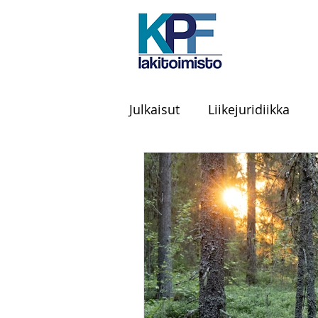
Julkaisut
Liikejuridiikka
Tilintarkastus
Julkiset
Henkilökuvaus
Kamppai
Ravintola-ala
Sananva