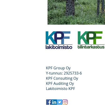
Uutiset
Uutiskatsaus
Talousoikeus
vakuusta
KPF Group Oy
Y-tunnus: 2925733-6
KPF Consulting Oy
KPF Auditing Oy
Lakitoimisto KPF