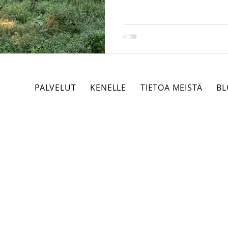
IPR
Todistelu
Luonnonvaraoikeus
Hall
kavarikko
Asunnot ja kiinteistöt
huumausaine
PALVELUT
KENELLE
TIETOA MEISTÄ
BL