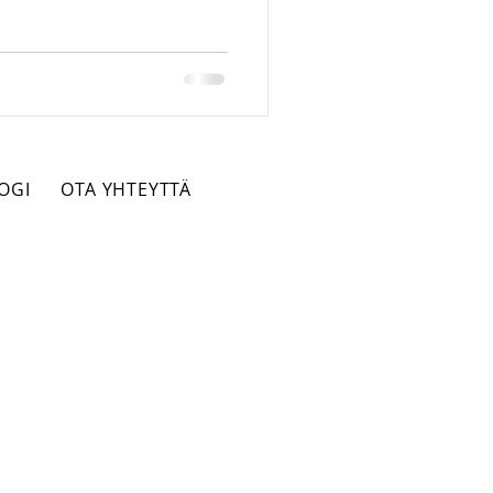
into-oikeus
rikos
OGI
OTA YHTEYTTÄ