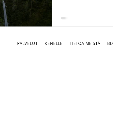
IPR
Todistelu
Luonnonvaraoikeus
Hall
kavarikko
Asunnot ja kiinteistöt
huumausaine
PALVELUT
KENELLE
TIETOA MEISTÄ
BL