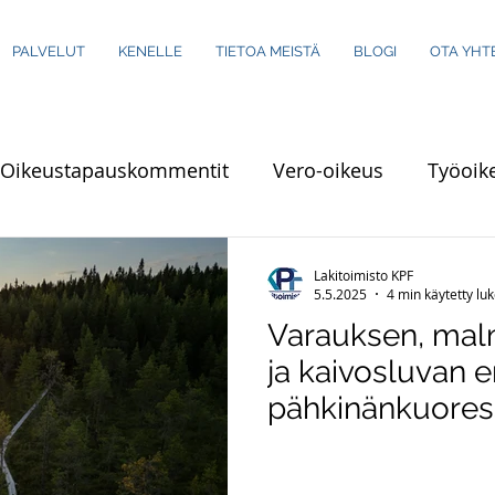
PALVELUT
KENELLE
TIETOA MEISTÄ
BLOGI
OTA YHT
Oikeustapauskommentit
Vero-oikeus
Työoik
 hankinnat
IT-oikeus
Turva-ala
Ympäristöo
Lakitoimisto KPF
5.5.2025
4 min käytetty l
Varauksen, mal
lu, väkivalta ja voimakeinot
Perheoikeus
Te
ja kaivosluvan e
pähkinänkuores
paus
Viestintä
Urheiluoikeus
Rikoslaki