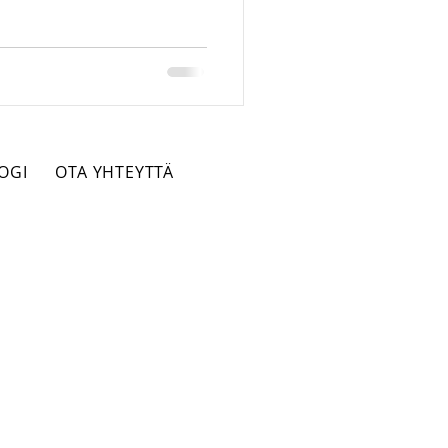
into-oikeus
rikos
OGI
OTA YHTEYTTÄ