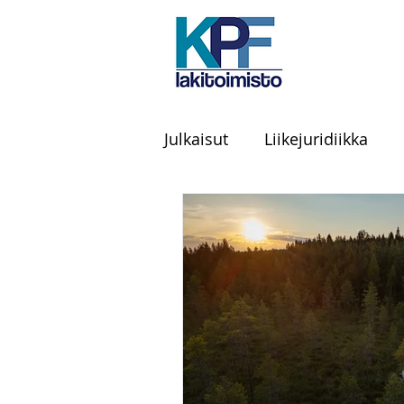
Julkaisut
Liikejuridiikka
Tilintarkastus
Julkiset
Henkilökuvaus
Kamppai
Ravintola-ala
Sananva