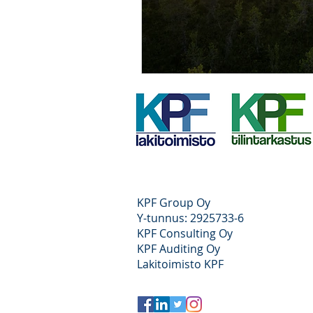
Uutiset
Uutiskatsaus
Talousoikeus
vakuusta
KPF Group Oy
Y-tunnus: 2925733-6
KPF Consulting Oy
KPF Auditing Oy
Lakitoimisto KPF