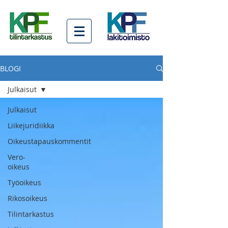
BLOGI
Julkaisut
Julkaisut
Liikejuridiikka
Oikeustapauskommentit
Vero-
oikeus
Työoikeus
Rikosoikeus
Tilintarkastus