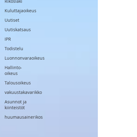
Rikoslaki
Kuluttajaoikeus
Uutiset
Uutiskatsaus
IPR
Todistelu
Luonnonvaraoikeus
Hallinto-
oikeus
Talousoikeus
vakuustakavarikko
Asunnot ja
kiinteistöt
huumausainerikos