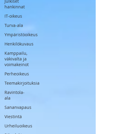
Julkiset
hankinnat
IT-oikeus
Turva-ala
Ympäristöoikeus
Henkilökuvaus
Kamppailu,
väkivalta ja
voimakeinot
Perheoikeus
Teemakirjoituksia
Ravintola-
ala
Sananvapaus
Viestintä
Urheiluoikeus