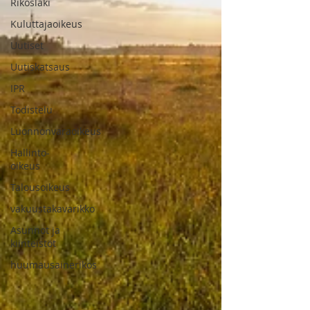
Rikoslaki
Kuluttajaoikeus
Uutiset
Uutiskatsaus
IPR
Todistelu
Luonnonvaraoikeus
Hallinto-
oikeus
Talousoikeus
vakuustakavarikko
Asunnot ja
kiinteistöt
huumausainerikos