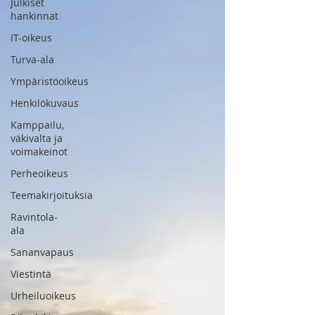
Julkiset
hankinnat
IT-oikeus
Turva-ala
Ympäristöoikeus
Henkilökuvaus
Kamppailu,
väkivalta ja
voimakeinot
Perheoikeus
Teemakirjoituksia
Ravintola-
ala
Sananvapaus
Viestintä
Urheiluoikeus