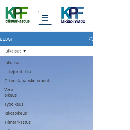
BLOGI
Julkaisut
Julkaisut
Liikejuridiikka
Oikeustapauskommentit
Vero-
oikeus
Työoikeus
Rikosoikeus
Tilintarkastus