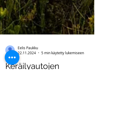
Eelis Paukku
22.11.2024
5 min käytetty lukemiseen
Keräilyautojen
käyttöoikeus katsottiin
toimitusjohtajan
verotettavaksi tuloksi –
KHO 2024:108