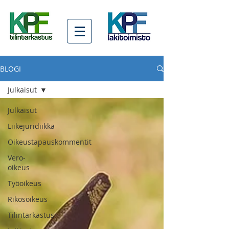
BLOGI
Julkaisut
Julkaisut
Liikejuridiikka
Oikeustapauskommentit
Vero-
oikeus
Työoikeus
Rikosoikeus
Tilintarkastus