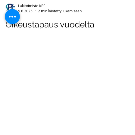
Lakitoimisto KPF
9.6.2025
2 min käytetty lukemiseen
Oikeustapaus vuodelta
1919 - Täyskavioinen,
saksihammas, aituri ja
ontui