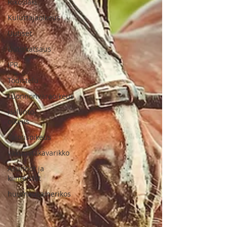
Rikoslaki
Kuluttajaoikeus
Uutiset
Uutiskatsaus
IPR
Todistelu
Luonnonvaraoikeus
Hallinto-
oikeus
Talousoikeus
vakuustakavarikko
Asunnot ja
kiinteistöt
huumausainerikos