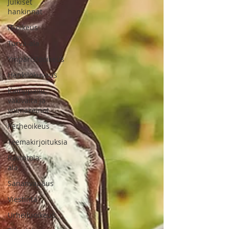
Julkiset
hankinnat
IT-oikeus
Turva-ala
Ympäristöoikeus
Henkilökuvaus
Kamppailu,
väkivalta ja
voimakeinot
Perheoikeus
Teemakirjoituksia
Ravintola-
ala
Sananvapaus
Viestintä
Urheiluoikeus