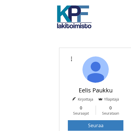
Lisää toimintoja
Eelis Paukku
Kirjoittaja
Ylläpitäjä
0
0
Seuraajat
Seurataan
Seuraa