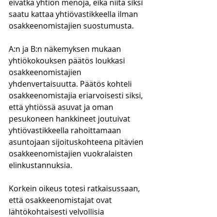
eivätkä yhtiön menoja, eikä niitä siksi 
saatu kattaa yhtiövastikkeella ilman 
osakkeenomistajien suostumusta. 
A:n ja B:n näkemyksen mukaan 
yhtiökokouksen päätös loukkasi 
osakkeenomistajien 
yhdenvertaisuutta. Päätös kohteli 
osakkeenomistajia eriarvoisesti siksi, 
että yhtiössä asuvat ja oman 
pesukoneen hankkineet joutuivat 
yhtiövastikkeella rahoittamaan 
asuntojaan sijoituskohteena pitävien 
osakkeenomistajien vuokralaisten 
elinkustannuksia.
Korkein oikeus totesi ratkaisussaan, 
että osakkeenomistajat ovat 
lähtökohtaisesti velvollisia 