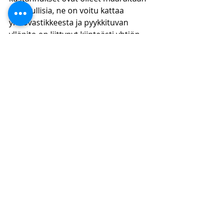
kohtuullisia, ne on voitu kattaa 
yhtiövastikkeesta ja pyykkituvan 
ylläpito on liittynyt kiinteästi yhtiön 
pääasialliseen tarkoitukseen. 
Korkeimman oikeuden mukaan 
yhtiökokouksen päätös ei edellä 
mainituilla perusteilla ollut 
yhdenvertaisuusperiaatteen 
vastainen.
Yhteenveto
Yhdenvertaisuusperiaate on yksi 
keskeinen asunto-osakeyhtiöiden 
toimintaa ohjaava periaate. 
Yhdenvertaisuusperiaatteen mukaan 
yksikään osakkeenomistaja tai muu 
taho ei saa saada epäoikeutettua 