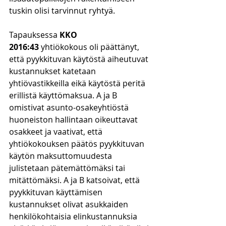
tuskin olisi tarvinnut ryhtyä.
Tapauksessa 
KKO 
2016:43
 yhtiökokous oli päättänyt, 
että pyykkituvan käytöstä aiheutuvat 
kustannukset katetaan 
yhtiövastikkeilla eikä käytöstä peritä 
erillistä käyttömaksua. A ja B 
omistivat asunto-osakeyhtiöstä 
huoneiston hallintaan oikeuttavat 
osakkeet ja vaativat, että 
yhtiökokouksen päätös pyykkituvan 
käytön maksuttomuudesta 
julistetaan pätemättömäksi tai 
mitättömäksi. A ja B katsoivat, että 
pyykkituvan käyttämisen 
kustannukset olivat asukkaiden 
henkilökohtaisia elinkustannuksia 