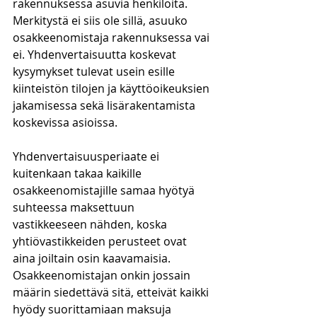
rakennuksessa asuvia henkilöitä. 
Merkitystä ei siis ole sillä, asuuko 
osakkeenomistaja rakennuksessa vai 
ei. Yhdenvertaisuutta koskevat 
kysymykset tulevat usein esille 
kiinteistön tilojen ja käyttöoikeuksien 
jakamisessa sekä lisärakentamista 
koskevissa asioissa.
Yhdenvertaisuusperiaate ei 
kuitenkaan takaa kaikille 
osakkeenomistajille samaa hyötyä 
suhteessa maksettuun 
vastikkeeseen nähden, koska 
yhtiövastikkeiden perusteet ovat 
aina joiltain osin kaavamaisia. 
Osakkeenomistajan onkin jossain 
määrin siedettävä sitä, etteivät kaikki 
hyödy suorittamiaan maksuja 