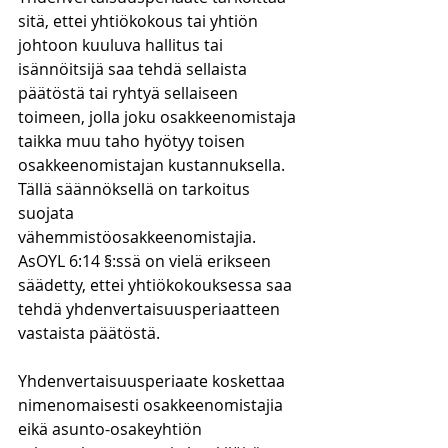
sitä, ettei yhtiökokous tai yhtiön 
johtoon kuuluva hallitus tai 
isännöitsijä saa tehdä sellaista 
päätöstä tai ryhtyä sellaiseen 
toimeen, jolla joku osakkeenomistaja 
taikka muu taho hyötyy toisen 
osakkeenomistajan kustannuksella. 
Tällä säännöksellä on tarkoitus 
suojata 
vähemmistöosakkeenomistajia. 
AsOYL 6:14 §:ssä on vielä erikseen 
säädetty, ettei yhtiökokouksessa saa 
tehdä yhdenvertaisuusperiaatteen 
vastaista päätöstä.
Yhdenvertaisuusperiaate koskettaa 
nimenomaisesti osakkeenomistajia 
eikä asunto-osakeyhtiön 