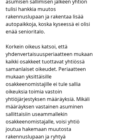
asumisen sallimisen jälkeen yhtiön 
tulisi hankkia muutos 
rakennuslupaan ja rakentaa lisää 
autopaikkoja, koska kyseessä ei olisi 
enää senioritalo.
Korkein oikeus katsoi, että 
yhdenvertaisuusperiaatteen mukaan 
kaikki osakkeet tuottavat yhtiössä 
samanlaiset oikeudet. Periaatteen 
mukaan yksittäisille 
osakkeenomistajille ei tule sallia 
oikeuksia toimia vastoin 
yhtiöjärjestyksen määräyksiä. Mikäli 
määräyksen vastainen asuminen 
sallittaisiin useammallekin 
osakkeenomistajalle, voisi yhtiö 
joutua hakemaan muutosta 
rakennuslupaan ja ryhtyä 