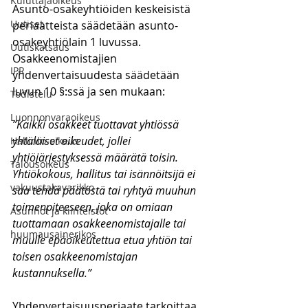
Kuluttajaoikeus
Asunto-osakeyhtiöiden keskeisistä 
Uutiset
periaatteista säädetään asunto-
osakeyhtiölain 1 luvussa. 
Uutiskatsaus
Osakkeenomistajien 
IPR
yhdenvertaisuudesta säädetään 
luvun 10 §:ssä ja sen mukaan:
Todistelu
Luonnonvaraoikeus
”Kaikki osakkeet tuottavat yhtiössä 
yhtäläiset oikeudet, jollei 
Hallinto-oikeus
yhtiöjärjestyksessä määrätä toisin. 
Talousoikeus
Yhtiökokous, hallitus tai isännöitsijä ei 
vakuustakavarikko
saa tehdä päätöstä tai ryhtyä muuhun 
toimenpiteeseen, joka on omiaan 
Asunnot ja kiinteistöt
tuottamaan osakkeenomistajalle tai 
huumausainerikos
muulle epäoikeutettua etua yhtiön tai 
toisen osakkeenomistajan 
kustannuksella.”
Yhdenvertaisuusperiaate tarkoittaa 