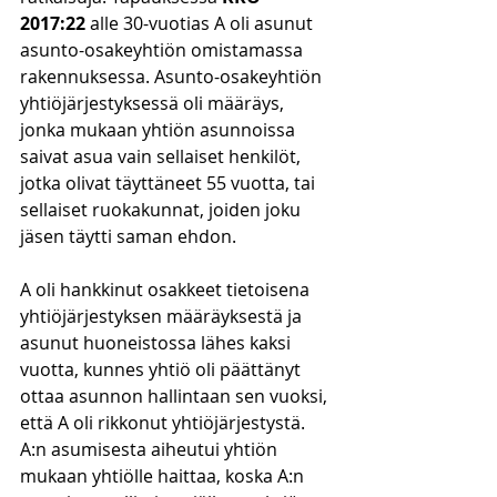
2017:22
 alle 30-vuotias A oli asunut 
asunto-osakeyhtiön omistamassa 
rakennuksessa. Asunto-osakeyhtiön 
yhtiöjärjestyksessä oli määräys, 
jonka mukaan yhtiön asunnoissa 
saivat asua vain sellaiset henkilöt, 
jotka olivat täyttäneet 55 vuotta, tai 
sellaiset ruokakunnat, joiden joku 
jäsen täytti saman ehdon. 
A oli hankkinut osakkeet tietoisena 
yhtiöjärjestyksen määräyksestä ja 
asunut huoneistossa lähes kaksi 
vuotta, kunnes yhtiö oli päättänyt 
ottaa asunnon hallintaan sen vuoksi, 
että A oli rikkonut yhtiöjärjestystä. 
A:n asumisesta aiheutui yhtiön 
mukaan yhtiölle haittaa, koska A:n 