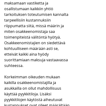
maksamaan vastiketta ja 
osallistumaan kaikkiin yhtiö 
tarkoituksen toteutumisen kannalta 
tarpeellisiin kustannuksiin 
riippumatta siitä, missä määrin ja 
miten osakkeenomistaja saa 
toimenpiteistä välitöntä hyötyä. 
Osakkeenomistajien on siedettävä 
kohtuulliseen määrään asti se, 
etteivät kaikki aina hyödy 
suorittamiaan maksuja vastaavassa 
suhteessa. 
Korkeimman oikeuden mukaan 
kaikilla osakkeenomistajilla ja 
asukkailla on ollut mahdollisuus 
käyttää pyykkitiloja. Lisäksi 
pyykkitilojen käytöstä aiheutuvat 
kustannukset ovat olleet määrältään 