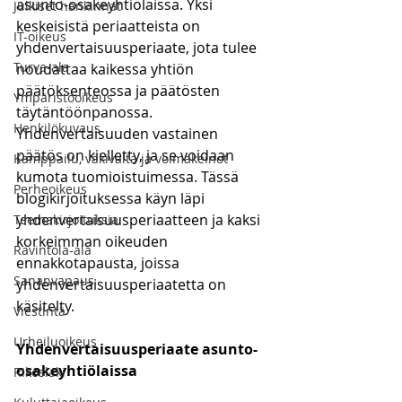
asunto-osakeyhtiölaissa. Yksi 
Julkiset hankinnat
keskeisistä periaatteista on 
IT-oikeus
yhdenvertaisuusperiaate, jota tulee 
Turva-ala
noudattaa kaikessa yhtiön 
päätöksenteossa ja päätösten 
Ympäristöoikeus
täytäntöönpanossa. 
Henkilökuvaus
Yhdenvertaisuuden vastainen 
päätös on kielletty, ja se voidaan 
Kamppailu, väkivalta ja voimakeinot
kumota tuomioistuimessa. Tässä 
Perheoikeus
blogikirjoituksessa käyn läpi 
yhdenvertaisuusperiaatteen ja kaksi 
Teemakirjoituksia
korkeimman oikeuden 
Ravintola-ala
ennakkotapausta, joissa 
Sananvapaus
yhdenvertaisuusperiaatetta on 
käsitelty.
Viestintä
Urheiluoikeus
Yhdenvertaisuusperiaate asunto-
osakeyhtiölaissa
Rikoslaki