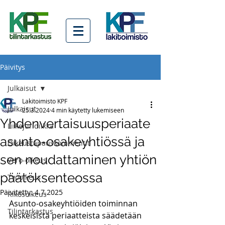
Päivitys
Julkaisut
Lakitoimisto KPF
Julkaisut
25.3.2024
4 min käytetty lukemiseen
Yhdenvertaisuusperiaate
Liikejuridiikka
asunto-osakeyhtiössä ja
Oikeustapauskommentit
sen noudattaminen yhtiön
Vero-oikeus
päätöksenteossa
Työoikeus
Päivitetty:
4.7.2025
Rikosoikeus
Asunto-osakeyhtiöiden toiminnan 
Tilintarkastus
keskeisistä periaatteista säädetään 