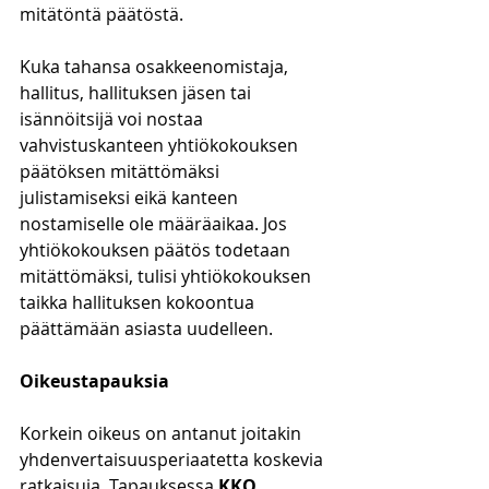
mitätöntä päätöstä.
Kuka tahansa osakkeenomistaja, 
hallitus, hallituksen jäsen tai 
isännöitsijä voi nostaa 
vahvistuskanteen yhtiökokouksen 
päätöksen mitättömäksi 
julistamiseksi eikä kanteen 
nostamiselle ole määräaikaa. Jos 
yhtiökokouksen päätös todetaan 
mitättömäksi, tulisi yhtiökokouksen 
taikka hallituksen kokoontua 
päättämään asiasta uudelleen.
Oikeustapauksia
Korkein oikeus on antanut joitakin 
yhdenvertaisuusperiaatetta koskevia 
ratkaisuja. Tapauksessa 
KKO 