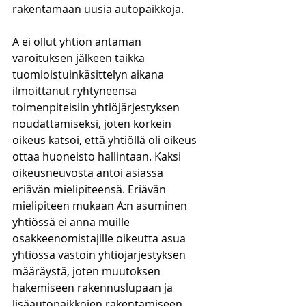
rakentamaan uusia autopaikkoja. 
A ei ollut yhtiön antaman 
varoituksen jälkeen taikka 
tuomioistuinkäsittelyn aikana 
ilmoittanut ryhtyneensä 
toimenpiteisiin yhtiöjärjestyksen 
noudattamiseksi, joten korkein 
oikeus katsoi, että yhtiöllä oli oikeus 
ottaa huoneisto hallintaan. Kaksi 
oikeusneuvosta antoi asiassa 
eriävän mielipiteensä. Eriävän 
mielipiteen mukaan A:n asuminen 
yhtiössä ei anna muille 
osakkeenomistajille oikeutta asua 
yhtiössä vastoin yhtiöjärjestyksen 
määräystä, joten muutoksen 
hakemiseen rakennuslupaan ja 
lisäautopaikkojen rakentamiseen 