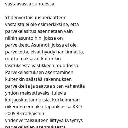
vastaavassa suhteessa. 
Yhdenvertaisuusperiaatteen 
vastaista ei ole esimerkiksi se, että 
parvekelasitus asennetaan vain 
niihin asuntoihin, joissa on 
parvekkeet. Asunnot, joissa ei ole 
parveketta, eivät hyödy hankinnasta, 
mutta maksavat kuitenkin 
lasituksesta vastikkeen muodossa. 
Parvekelasituksen asentaminen 
kuitenkin säästää rakennuksen 
parvekkeita ja saattaa siten vähentää 
yhtiön maksettavaksi tulevia 
korjauskustannuksia. Korkeimman 
oikeuden ennakkotapauksessa KKO 
2005:83 ratkaistiin 
yhdenvertaisuuteen liittyvä kysymys 
parvekelasien asennuksesta.