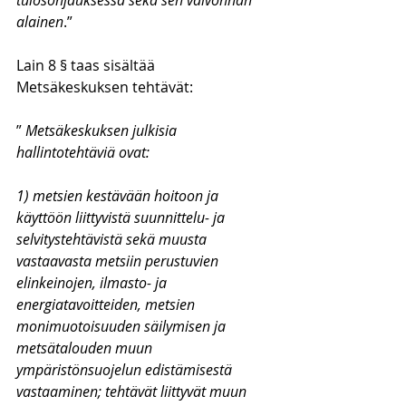
tulosohjauksessa sekä sen valvonnan 
alainen
.”
Lain 8 § taas sisältää 
Metsäkeskuksen tehtävät:
” 
Metsäkeskuksen julkisia 
hallintotehtäviä ovat:
1) metsien kestävään hoitoon ja 
käyttöön liittyvistä suunnittelu- ja 
selvitystehtävistä sekä muusta 
vastaavasta metsiin perustuvien 
elinkeinojen, ilmasto- ja 
energiatavoitteiden, metsien 
monimuotoisuuden säilymisen ja 
metsätalouden muun 
ympäristönsuojelun edistämisestä 
vastaaminen; tehtävät liittyvät muun 