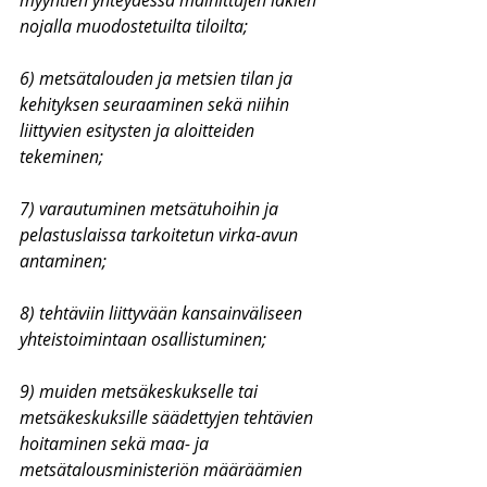
myyntien yhteydessä mainittujen lakien 
nojalla muodostetuilta tiloilta;
6) metsätalouden ja metsien tilan ja 
kehityksen seuraaminen sekä niihin 
liittyvien esitysten ja aloitteiden 
tekeminen;
7) varautuminen metsätuhoihin ja 
pelastuslaissa tarkoitetun virka-avun 
antaminen;
8) tehtäviin liittyvään kansainväliseen 
yhteistoimintaan osallistuminen;
9) muiden metsäkeskukselle tai 
metsäkeskuksille säädettyjen tehtävien 
hoitaminen sekä maa- ja 
metsätalousministeriön määräämien 