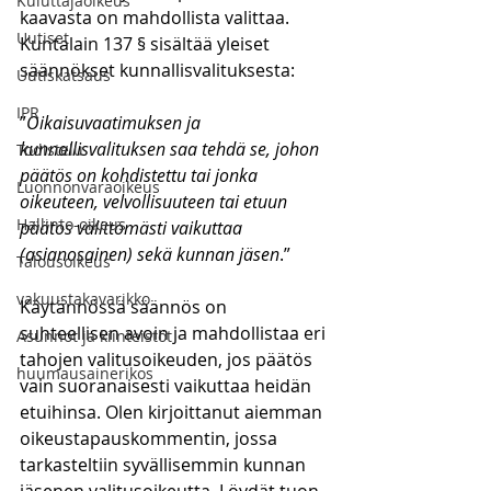
Kuluttajaoikeus
kaavasta on mahdollista valittaa. 
Uutiset
Kuntalain 137 § sisältää yleiset 
säännökset kunnallisvalituksesta:
Uutiskatsaus
IPR
”
Oikaisuvaatimuksen ja 
kunnallisvalituksen saa tehdä se, johon 
Todistelu
päätös on kohdistettu tai jonka 
Luonnonvaraoikeus
oikeuteen, velvollisuuteen tai etuun 
Hallinto-oikeus
päätös välittömästi vaikuttaa 
(asianosainen) sekä kunnan jäsen
.”
Talousoikeus
vakuustakavarikko
Käytännössä säännös on 
suhteellisen avoin ja mahdollistaa eri 
Asunnot ja kiinteistöt
tahojen valitusoikeuden, jos päätös 
huumausainerikos
vain suoranaisesti vaikuttaa heidän 
etuihinsa. Olen kirjoittanut aiemman 
oikeustapauskommentin, jossa 
tarkasteltiin syvällisemmin kunnan 