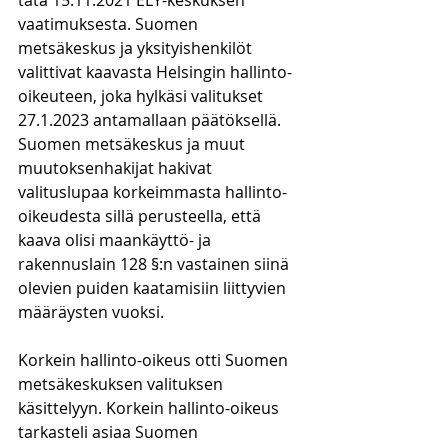
tätä 15.11.2021 ELY-keskuksen 
vaatimuksesta. Suomen 
metsäkeskus ja yksityishenkilöt 
valittivat kaavasta Helsingin hallinto-
oikeuteen, joka hylkäsi valitukset 
27.1.2023 antamallaan päätöksellä. 
Suomen metsäkeskus ja muut 
muutoksenhakijat hakivat 
valituslupaa korkeimmasta hallinto-
oikeudesta sillä perusteella, että 
kaava olisi maankäyttö- ja 
rakennuslain 128 §:n vastainen siinä 
olevien puiden kaatamisiin liittyvien 
määräysten vuoksi.
Korkein hallinto-oikeus otti Suomen 
metsäkeskuksen valituksen 
käsittelyyn. Korkein hallinto-oikeus 
tarkasteli asiaa Suomen 