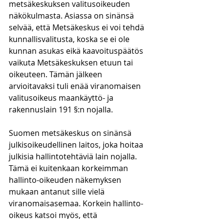
metsäkeskuksen valitusoikeuden 
näkökulmasta. Asiassa on sinänsä 
selvää, että Metsäkeskus ei voi tehdä 
kunnallisvalitusta, koska se ei ole 
kunnan asukas eikä kaavoituspäätös 
vaikuta Metsäkeskuksen etuun tai 
oikeuteen. Tämän jälkeen 
arvioitavaksi tuli enää viranomaisen 
valitusoikeus maankäyttö- ja 
rakennuslain 191 §:n nojalla.
Suomen metsäkeskus on sinänsä 
julkisoikeudellinen laitos, joka hoitaa 
julkisia hallintotehtäviä lain nojalla. 
Tämä ei kuitenkaan korkeimman 
hallinto-oikeuden näkemyksen 
mukaan antanut sille vielä 
viranomaisasemaa. Korkein hallinto-
oikeus katsoi myös, että 