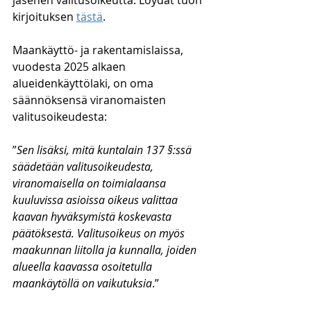
jäsenen valitusoikeutta. Löydät tuon 
kirjoituksen 
tästä
.
Maankäyttö- ja rakentamislaissa, 
vuodesta 2025 alkaen 
alueidenkäyttölaki, on oma 
säännöksensä viranomaisten 
valitusoikeudesta:
”
Sen lisäksi, mitä kuntalain 137 §:ssä 
säädetään valitusoikeudesta, 
viranomaisella on toimialaansa 
kuuluvissa asioissa oikeus valittaa 
kaavan hyväksymistä koskevasta 
päätöksestä. Valitusoikeus on myös 
maakunnan liitolla ja kunnalla, joiden 
alueella kaavassa osoitetulla 
maankäytöllä on vaikutuksia
.”