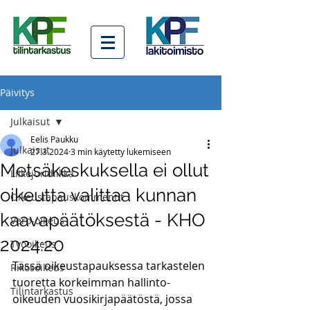
Päivitys
Julkaisut
Eelis Paukku
Julkaisut
27.3.2024
3 min käytetty lukemiseen
Metsäkeskuksella ei ollut
Liikejuridiikka
oikeutta valittaa kunnan
Oikeustapauskommentit
kaavapäätöksestä - KHO
Vero-oikeus
2024:20
Työoikeus
Tässä oikeustapauksessa tarkastelen 
Rikosoikeus
tuoretta korkeimman hallinto-
Tilintarkastus
oikeuden vuosikirjapäätöstä, jossa 