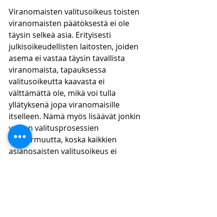
Viranomaisten valitusoikeus toisten 
viranomaisten päätöksestä ei ole 
täysin selkeä asia. Erityisesti 
julkisoikeudellisten laitosten, joiden 
asema ei vastaa täysin tavallista 
viranomaista, tapauksessa 
valitusoikeutta kaavasta ei 
välttämättä ole, mikä voi tulla 
yllätyksenä jopa viranomaisille 
itselleen. Nämä myös lisäävät jonkin 
verran valitusprosessien 
epävarmuutta, koska kaikkien 
asianosaisten valitusoikeus ei 
välttämättä ole tiedossa.
Lue lisää 
oikeustapauskommenttejamme
https://www.kpflaki.com/blog/categor