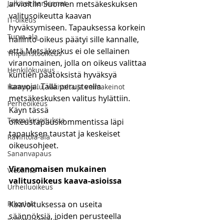
Julkiset hankinnat
arvioitiin Suomen metsäkeskuksen 
valitusoikeutta kaavan 
IT-oikeus
hyväksymiseen. Tapauksessa korkein 
Turva-ala
hallinto-oikeus päätyi sille kannalle, 
että Metsäkeskus ei ole sellainen 
Ympäristöoikeus
viranomainen, jolla on oikeus valittaa 
Henkilökuvaus
kuntien päätöksistä hyväksyä 
kaavoja. Tällä perusteella 
Kamppailu, väkivalta ja voimakeinot
metsäkeskuksen valitus hylättiin. 
Perheoikeus
Käyn tässä 
Teemakirjoituksia
oikeustapauskommentissa läpi 
tapauksen taustat ja keskeiset 
Ravintola-ala
oikeusohjeet.
Sananvapaus
Viranomaisen mukainen 
Viestintä
valitusoikeus kaava-asioissa
Urheiluoikeus
Rikoslaki
Kaavoituksessa on useita 
säännöksiä, joiden perusteella 