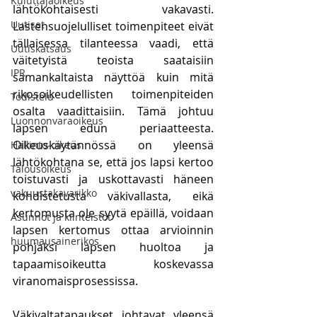
Kuluttajaoikeus
lähtökohtaisesti vakavasti. 
Uutiset
Lastensuojelulliset toimenpiteet eivät 
tällaisessa tilanteessa vaadi, että 
Uutiskatsaus
väitetyistä teoista saataisiin 
IPR
samankaltaista näyttöä kuin mitä 
rikosoikeudellisten toimenpiteiden 
Todistelu
osalta vaadittaisiin. Tämä johtuu 
Luonnonvaraoikeus
lapsen edun periaatteesta. 
Oikeuskäytännössä on yleensä 
Hallinto-oikeus
lähtökohtana se, että jos lapsi kertoo 
Talousoikeus
toistuvasti ja uskottavasti häneen 
vakuustakavarikko
kohdistetusta väkivallasta, eikä 
kertomusta ole syytä epäillä, voidaan 
Asunnot ja kiinteistöt
lapsen kertomus ottaa arvioinnin 
huumausainerikos
pohjaksi lapsen huoltoa ja 
tapaamisoikeutta koskevassa 
viranomaisprosessissa.
Väkivaltatapaukset johtavat yleensä 