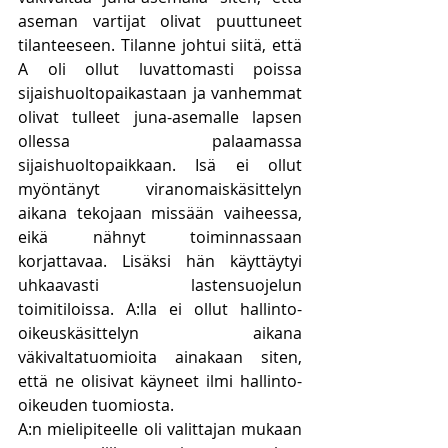
aseman vartijat olivat puuttuneet 
tilanteeseen. Tilanne johtui siitä, että 
A oli ollut luvattomasti poissa 
sijaishuoltopaikastaan ja vanhemmat 
olivat tulleet juna-asemalle lapsen 
ollessa palaamassa 
sijaishuoltopaikkaan. Isä ei ollut 
myöntänyt viranomaiskäsittelyn 
aikana tekojaan missään vaiheessa, 
eikä nähnyt toiminnassaan 
korjattavaa. Lisäksi hän käyttäytyi 
uhkaavasti lastensuojelun 
toimitiloissa. A:lla ei ollut hallinto-
oikeuskäsittelyn aikana 
väkivaltatuomioita ainakaan siten, 
että ne olisivat käyneet ilmi hallinto-
oikeuden tuomiosta.
A:n mielipiteelle oli valittajan mukaan 