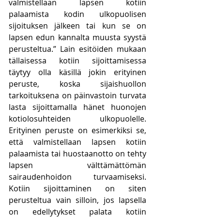
valmistellaan lapsen kotiin 
palaamista kodin ulkopuolisen 
sijoituksen jälkeen tai kun se on 
lapsen edun kannalta muusta syystä 
perusteltua.” Lain esitöiden mukaan 
tällaisessa kotiin sijoittamisessa 
täytyy olla käsillä jokin erityinen 
peruste, koska sijaishuollon 
tarkoituksena on päinvastoin turvata 
lasta sijoittamalla hänet huonojen 
kotiolosuhteiden ulkopuolelle. 
Erityinen peruste on esimerkiksi se, 
että valmistellaan lapsen kotiin 
palaamista tai huostaanotto on tehty 
lapsen välttämättömän 
sairaudenhoidon turvaamiseksi. 
Kotiin sijoittaminen on siten 
perusteltua vain silloin, jos lapsella 
on edellytykset palata kotiin 