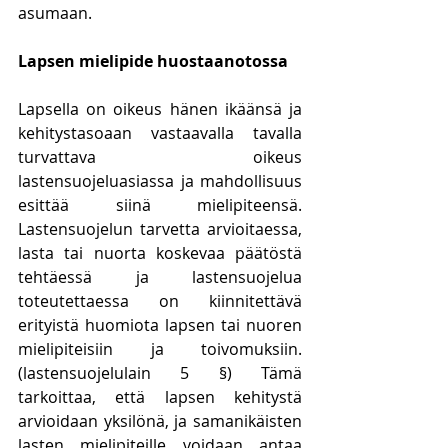
asumaan.
Lapsen mielipide huostaanotossa
Lapsella on oikeus hänen ikäänsä ja 
kehitystasoaan vastaavalla tavalla 
turvattava oikeus 
lastensuojeluasiassa ja mahdollisuus 
esittää siinä mielipiteensä. 
Lastensuojelun tarvetta arvioitaessa, 
lasta tai nuorta koskevaa päätöstä 
tehtäessä ja lastensuojelua 
toteutettaessa on kiinnitettävä 
erityistä huomiota lapsen tai nuoren 
mielipiteisiin ja toivomuksiin. 
(lastensuojelulain 5 §) Tämä 
tarkoittaa, että lapsen kehitystä 
arvioidaan yksilönä, ja samanikäisten 
lasten mielipiteille voidaan antaa 