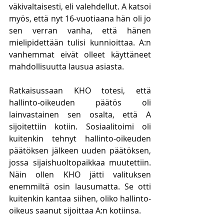
väkivaltaisesti, eli valehdellut. A katsoi 
myös, että nyt 16-vuotiaana hän oli jo 
sen verran vanha, että hänen 
mielipidettään tulisi kunnioittaa. A:n 
vanhemmat eivät olleet käyttäneet 
mahdollisuutta lausua asiasta.
Ratkaisussaan KHO totesi, että 
hallinto-oikeuden päätös oli 
lainvastainen sen osalta, että A 
sijoitettiin kotiin. Sosiaalitoimi oli 
kuitenkin tehnyt hallinto-oikeuden 
päätöksen jälkeen uuden päätöksen, 
jossa sijaishuoltopaikkaa muutettiin. 
Näin ollen KHO jätti valituksen 
enemmiltä osin lausumatta. Se otti 
kuitenkin kantaa siihen, oliko hallinto-
oikeus saanut sijoittaa A:n kotiinsa.