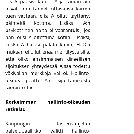
Jos A pääsisi kotiin, A ja tämän äiti 
olivat ilmoittaneet ottavansa kaiken 
tuen vastaan, eikä A ollut käyttänyt 
päihteitä kotona. Lisäksi A:n 
psykiatrinen hoito ei vaarantuisi, jos 
hän olisi sijoitettuna kotiin. Lisäksi, 
koska A halusi palata kotiin, HaO:n 
mukaan ei ollut enää merkitystä sillä, 
että oliko ensimmäisen kiireellisen 
sijoituksen yhteydessä A:ssa todettu 
väkivallan merkkejä vai ei. Hallinto-
oikeus päätti A:n sijoittamisesta 
tämän kotiin.
Korkeimman hallinto-oikeuden 
ratkaisu
Kaupungin lastensuojelun 
palvelupäällikkö valitti hallinto-