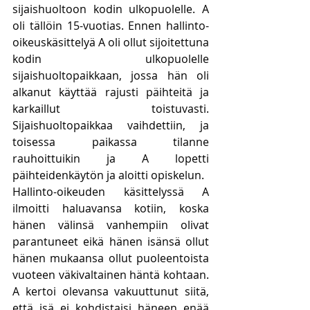
sijaishuoltoon kodin ulkopuolelle. A 
oli tällöin 15-vuotias. Ennen hallinto-
oikeuskäsittelyä A oli ollut sijoitettuna 
kodin ulkopuolelle 
sijaishuoltopaikkaan, jossa hän oli 
alkanut käyttää rajusti päihteitä ja 
karkaillut toistuvasti. 
Sijaishuoltopaikkaa vaihdettiin, ja 
toisessa paikassa tilanne 
rauhoittuikin ja A lopetti 
päihteidenkäytön ja aloitti opiskelun.
Hallinto-oikeuden käsittelyssä A 
ilmoitti haluavansa kotiin, koska 
hänen välinsä vanhempiin olivat 
parantuneet eikä hänen isänsä ollut 
hänen mukaansa ollut puoleentoista 
vuoteen väkivaltainen häntä kohtaan. 
A kertoi olevansa vakuuttunut siitä, 
että isä ei kohdistaisi häneen enää 