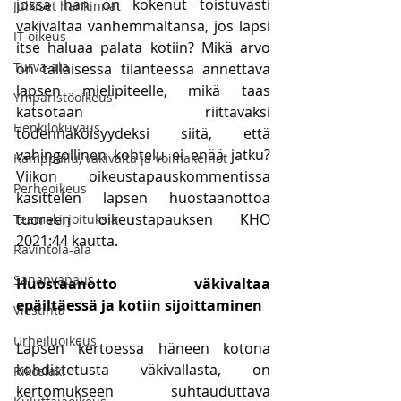
jossa hän on kokenut toistuvasti 
Julkiset hankinnat
väkivaltaa vanhemmaltansa, jos lapsi 
IT-oikeus
itse haluaa palata kotiin? Mikä arvo 
Turva-ala
on tällaisessa tilanteessa annettava 
lapsen mielipiteelle, mikä taas 
Ympäristöoikeus
katsotaan riittäväksi 
Henkilökuvaus
todennäköisyydeksi siitä, että 
vahingollinen kohtelu ei enää jatku? 
Kamppailu, väkivalta ja voimakeinot
Viikon oikeustapauskommentissa 
Perheoikeus
käsittelen lapsen huostaanottoa 
tuoreen oikeustapauksen KHO 
Teemakirjoituksia
2021:44 kautta.
Ravintola-ala
Sananvapaus
Huostaanotto väkivaltaa 
epäiltäessä ja kotiin sijoittaminen
Viestintä
Urheiluoikeus
Lapsen kertoessa häneen kotona 
kohdistetusta väkivallasta, on 
Rikoslaki
kertomukseen suhtauduttava 