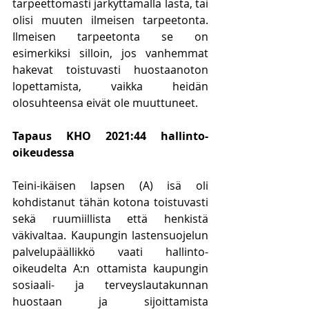
tarpeettomasti järkyttämällä lasta, tai 
olisi muuten ilmeisen tarpeetonta. 
Ilmeisen tarpeetonta se on 
esimerkiksi silloin, jos vanhemmat 
hakevat toistuvasti huostaanoton 
lopettamista, vaikka heidän 
olosuhteensa eivät ole muuttuneet. 
Tapaus KHO 2021:44 hallinto-
oikeudessa
Teini-ikäisen lapsen (A) isä oli 
kohdistanut tähän kotona toistuvasti 
sekä ruumiillista että henkistä 
väkivaltaa. Kaupungin lastensuojelun 
palvelupäällikkö vaati hallinto-
oikeudelta A:n ottamista kaupungin 
sosiaali- ja terveyslautakunnan 
huostaan ja sijoittamista 