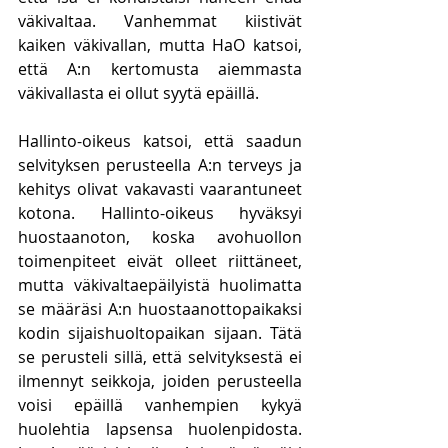
väkivaltaa. Vanhemmat kiistivät 
kaiken väkivallan, mutta HaO katsoi, 
että A:n kertomusta aiemmasta 
väkivallasta ei ollut syytä epäillä.
Hallinto-oikeus katsoi, että saadun 
selvityksen perusteella A:n terveys ja 
kehitys olivat vakavasti vaarantuneet 
kotona. Hallinto-oikeus hyväksyi 
huostaanoton, koska avohuollon 
toimenpiteet eivät olleet riittäneet, 
mutta väkivaltaepäilyistä huolimatta 
se määräsi A:n huostaanottopaikaksi 
kodin sijaishuoltopaikan sijaan. Tätä 
se perusteli sillä, että selvityksestä ei 
ilmennyt seikkoja, joiden perusteella 
voisi epäillä vanhempien kykyä 
huolehtia lapsensa huolenpidosta. 