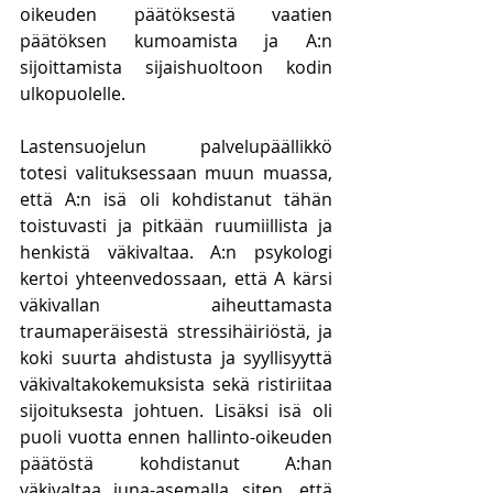
oikeuden päätöksestä vaatien 
päätöksen kumoamista ja A:n 
sijoittamista sijaishuoltoon kodin 
ulkopuolelle. 
Lastensuojelun palvelupäällikkö 
totesi valituksessaan muun muassa, 
että A:n isä oli kohdistanut tähän 
toistuvasti ja pitkään ruumiillista ja 
henkistä väkivaltaa. A:n psykologi 
kertoi yhteenvedossaan, että A kärsi 
väkivallan aiheuttamasta 
traumaperäisestä stressihäiriöstä, ja 
koki suurta ahdistusta ja syyllisyyttä 
väkivaltakokemuksista sekä ristiriitaa 
sijoituksesta johtuen. Lisäksi isä oli 
puoli vuotta ennen hallinto-oikeuden 
päätöstä kohdistanut A:han 
väkivaltaa juna-asemalla siten, että 