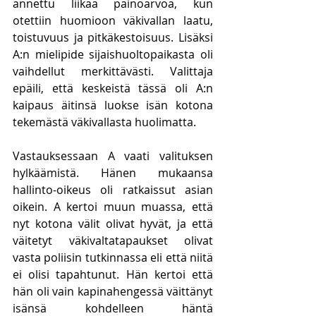
annettu liikaa painoarvoa, kun 
otettiin huomioon väkivallan laatu, 
toistuvuus ja pitkäkestoisuus. Lisäksi 
A:n mielipide sijaishuoltopaikasta oli 
vaihdellut merkittävästi. Valittaja 
epäili, että keskeistä tässä oli A:n 
kaipaus äitinsä luokse isän kotona 
tekemästä väkivallasta huolimatta. 
Vastauksessaan A vaati valituksen 
hylkäämistä. Hänen mukaansa 
hallinto-oikeus oli ratkaissut asian 
oikein. A kertoi muun muassa, että 
nyt kotona välit olivat hyvät, ja että 
väitetyt väkivaltatapaukset olivat 
vasta poliisin tutkinnassa eli että niitä 
ei olisi tapahtunut. Hän kertoi että 
hän oli vain kapinahengessä väittänyt 
isänsä kohdelleen häntä 