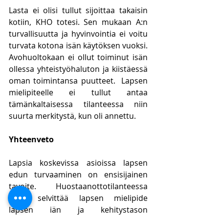
Lasta ei olisi tullut sijoittaa takaisin 
kotiin, KHO totesi. Sen mukaan A:n 
turvallisuutta ja hyvinvointia ei voitu 
turvata kotona isän käytöksen vuoksi. 
Avohuoltokaan ei ollut toiminut isän 
ollessa yhteistyöhaluton ja kiistäessä 
oman toimintansa puutteet.  Lapsen 
mielipiteelle ei tullut antaa 
tämänkaltaisessa tilanteessa niin 
suurta merkitystä, kun oli annettu.
Yhteenveto
Lapsia koskevissa asioissa lapsen 
edun turvaaminen on ensisijainen 
tavoite. Huostaanottotilanteessa 
tulee selvittää lapsen mielipide 
lapsen iän ja kehitystason 