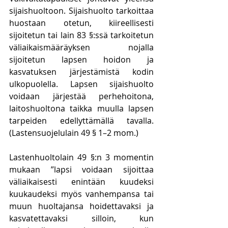
sijaishuoltoon. Sijaishuolto tarkoittaa 
huostaan otetun, kiireellisesti 
sijoitetun tai lain 83 §:ssä tarkoitetun 
väliaikaismääräyksen nojalla 
sijoitetun lapsen hoidon ja 
kasvatuksen järjestämistä kodin 
ulkopuolella. Lapsen sijaishuolto 
voidaan järjestää perhehoitona, 
laitoshuoltona taikka muulla lapsen 
tarpeiden edellyttämällä tavalla. 
(Lastensuojelulain 49 § 1–2 mom.)
Lastenhuoltolain 49 §:n 3 momentin 
mukaan ”lapsi voidaan sijoittaa 
väliaikaisesti enintään kuudeksi 
kuukaudeksi myös vanhempansa tai 
muun huoltajansa hoidettavaksi ja 
kasvatettavaksi silloin, kun 