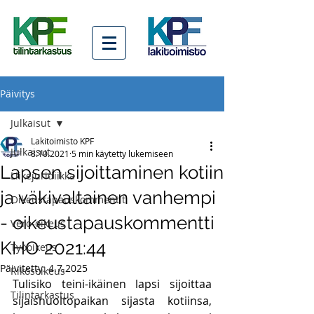
Päivitys
Julkaisut
Lakitoimisto KPF
Julkaisut
8.10.2021
5 min käytetty lukemiseen
Lapsen sijoittaminen kotiin
Liikejuridiikka
ja väkivaltainen vanhempi
Oikeustapauskommentit
- oikeustapauskommentti
Vero-oikeus
KHO 2021:44
Työoikeus
Päivitetty:
4.7.2025
Rikosoikeus
Tulisiko teini-ikäinen lapsi sijoittaa 
Tilintarkastus
sijaishuoltopaikan sijasta kotiinsa, 