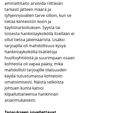
ammattitaito arvioida riittävän 
tarkasti jätteen määrä ja 
tyhjennysvälien tarve silloin, kun se 
tietää kiinteistön koon ja 
käyttötarkoituksen. Syystä tai 
toisesta hankintayksiköllä itsellään ei 
ollut tietoa jätemääristä. Lisäksi 
tarjoajilla oli mahdollisuus kysyä 
hankintayksiköltä lisätietoja 
huoltoyhtiöistä ja suurimpaan osaan 
kohteista oli vapaa pääsy, mikä 
mahdollisti tarjoajille tilaisuuden 
käydä tutustumassa kohteisiin 
omatoimisesti. Näistä seikoista 
johtuen kunta katsoi 
kilpailuttaneensa hankinnan 
asianmukaisesti.
Tapaukseen sovellettavat 