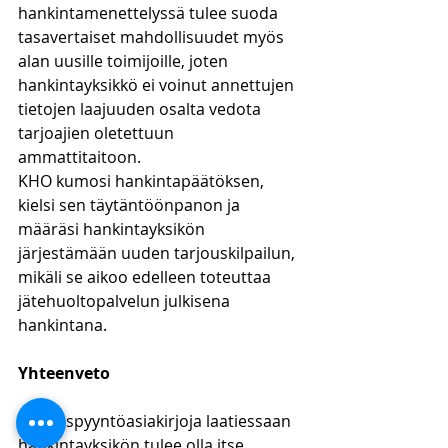
hankintamenettelyssä tulee suoda 
tasavertaiset mahdollisuudet myös 
alan uusille toimijoille, joten 
hankintayksikkö ei voinut annettujen 
tietojen laajuuden osalta vedota 
tarjoajien oletettuun 
ammattitaitoon. 
KHO kumosi hankintapäätöksen, 
kielsi sen täytäntöönpanon ja 
määräsi hankintayksikön 
järjestämään uuden tarjouskilpailun, 
mikäli se aikoo edelleen toteuttaa 
jätehuoltopalvelun julkisena 
hankintana.
Yhteenveto
Tarjouspyyntöasiakirjoja laatiessaan 
hankintayksikön tulee olla itse 