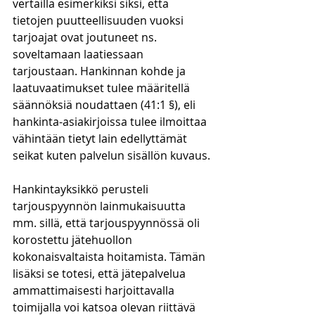
vertailla esimerkiksi siksi, että 
tietojen puutteellisuuden vuoksi 
tarjoajat ovat joutuneet ns. 
soveltamaan laatiessaan 
tarjoustaan. Hankinnan kohde ja 
laatuvaatimukset tulee määritellä 
säännöksiä noudattaen (41:1 §), eli 
hankinta-asiakirjoissa tulee ilmoittaa 
vähintään tietyt lain edellyttämät 
seikat kuten palvelun sisällön kuvaus.
Hankintayksikkö perusteli 
tarjouspyynnön lainmukaisuutta 
mm. sillä, että tarjouspyynnössä oli 
korostettu jätehuollon 
kokonaisvaltaista hoitamista. Tämän 
lisäksi se totesi, että jätepalvelua 
ammattimaisesti harjoittavalla 
toimijalla voi katsoa olevan riittävä 