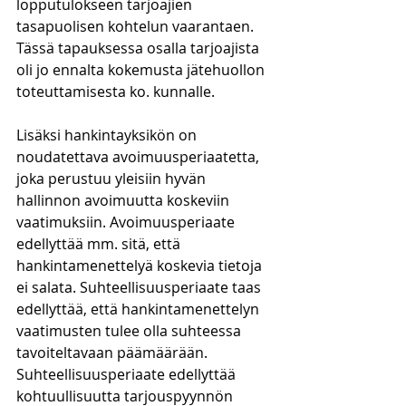
lopputulokseen tarjoajien 
tasapuolisen kohtelun vaarantaen. 
Tässä tapauksessa osalla tarjoajista 
oli jo ennalta kokemusta jätehuollon 
toteuttamisesta ko. kunnalle.
Lisäksi hankintayksikön on 
noudatettava avoimuusperiaatetta, 
joka perustuu yleisiin hyvän 
hallinnon avoimuutta koskeviin 
vaatimuksiin. Avoimuusperiaate 
edellyttää mm. sitä, että 
hankintamenettelyä koskevia tietoja 
ei salata. Suhteellisuusperiaate taas 
edellyttää, että hankintamenettelyn 
vaatimusten tulee olla suhteessa 
tavoiteltavaan päämäärään. 
Suhteellisuusperiaate edellyttää 
kohtuullisuutta tarjouspyynnön 