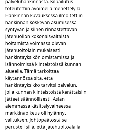
palveluhankinnasta. Kilpailutus 
toteutettiin avoimella menettelyllä. 
Hankinnan kuvauksessa ilmoitettiin 
hankinnan koskevan asumisessa 
syntyvän ja siihen rinnastettavan 
jätehuollon kokonaisvaltaista 
hoitamista voimassa olevan 
jätehuoltolain mukaisesti 
hankintayksikön omistamissa ja 
isännöimissä kiinteistöissä kunnan 
alueella. Tämä tarkoittaa 
käytännössä sitä, että 
hankintayksikkö tarvitsi palvelun, 
jolla kunnan kiinteistöistä kerättäisiin 
jätteet säännöllisesti. Asian 
aiemmassa käsittelyvaiheessa 
markkinaoikeus oli hylännyt 
valituksen, Johtopäätöstä se 
perusteli sillä, että jätehuoltoalalla 