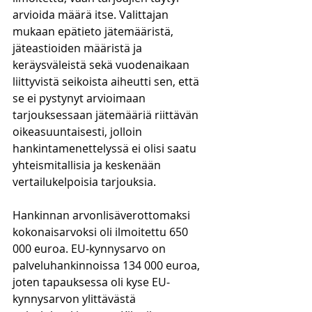
arvioida määrä itse. Valittajan 
mukaan epätieto jätemääristä, 
jäteastioiden määristä ja 
keräysväleistä sekä vuodenaikaan 
liittyvistä seikoista aiheutti sen, että 
se ei pystynyt arvioimaan 
tarjouksessaan jätemääriä riittävän 
oikeasuuntaisesti, jolloin 
hankintamenettelyssä ei olisi saatu 
yhteismitallisia ja keskenään 
vertailukelpoisia tarjouksia.
Hankinnan arvonlisäverottomaksi 
kokonaisarvoksi oli ilmoitettu 650 
000 euroa. EU-kynnysarvo on 
palveluhankinnoissa 134 000 euroa, 
joten tapauksessa oli kyse EU-
kynnysarvon ylittävästä 