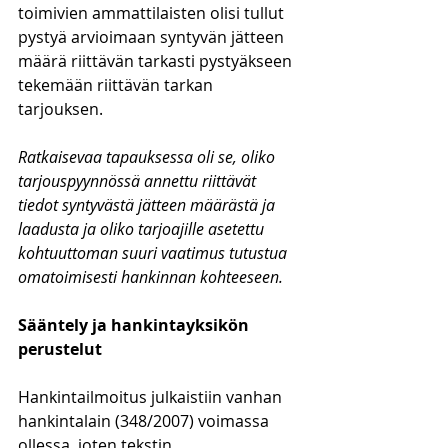
toimivien ammattilaisten olisi tullut 
pystyä arvioimaan syntyvän jätteen 
määrä riittävän tarkasti pystyäkseen 
tekemään riittävän tarkan 
tarjouksen. 
Ratkaisevaa tapauksessa oli se, oliko 
tarjouspyynnössä annettu riittävät 
tiedot syntyvästä jätteen määrästä ja 
laadusta ja oliko tarjoajille asetettu 
kohtuuttoman suuri vaatimus tutustua 
omatoimisesti hankinnan kohteeseen.
Sääntely ja hankintayksikön 
perustelut
Hankintailmoitus julkaistiin vanhan 
hankintalain (348/2007) voimassa 
ollessa, joten tekstin 