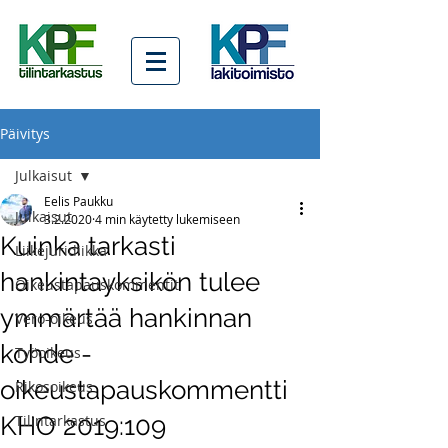
Päivitys
Julkaisut
Eelis Paukku
Julkaisut
3.2.2020
4 min käytetty lukemiseen
Kuinka tarkasti
Liikejuridiikka
hankintayksikön tulee
Oikeustapauskommentit
ymmärtää hankinnan
Vero-oikeus
kohde -
Työoikeus
oikeustapauskommentti
Rikosoikeus
KHO 2019:109
Tilintarkastus