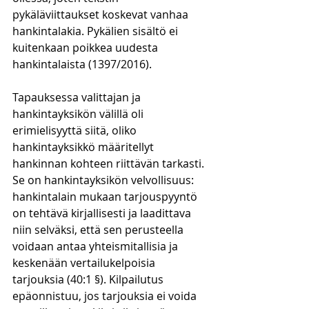
pykäläviittaukset koskevat vanhaa 
hankintalakia. Pykälien sisältö ei 
kuitenkaan poikkea uudesta 
hankintalaista (1397/2016).
Tapauksessa valittajan ja 
hankintayksikön välillä oli 
erimielisyyttä siitä, oliko 
hankintayksikkö määritellyt 
hankinnan kohteen riittävän tarkasti. 
Se on hankintayksikön velvollisuus: 
hankintalain mukaan tarjouspyyntö 
on tehtävä kirjallisesti ja laadittava 
niin selväksi, että sen perusteella 
voidaan antaa yhteismitallisia ja 
keskenään vertailukelpoisia 
tarjouksia (40:1 §). Kilpailutus 
epäonnistuu, jos tarjouksia ei voida 