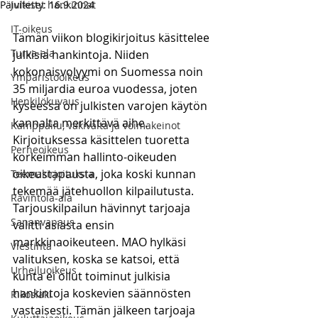
Päivitetty:
Julkiset hankinnat
16.9.2024
IT-oikeus
Tämän viikon blogikirjoitus käsittelee 
Turva-ala
julkisia hankintoja. Niiden 
kokonaisvolyymi on Suomessa noin 
Ympäristöoikeus
35 miljardia euroa vuodessa, joten 
Henkilökuvaus
kyseessä on julkisten varojen käytön 
kannalta merkittävä aihe. 
Kamppailu, väkivalta ja voimakeinot
Kirjoituksessa käsittelen tuoretta 
Perheoikeus
korkeimman hallinto-oikeuden 
oikeustapausta, joka koski kunnan 
Teemakirjoituksia
tekemää jätehuollon kilpailutusta. 
Ravintola-ala
Tarjouskilpailun hävinnyt tarjoaja 
Sananvapaus
valitti asiasta ensin 
markkinaoikeuteen. MAO hylkäsi 
Viestintä
valituksen, koska se katsoi, että 
Urheiluoikeus
kunta ei ollut toiminut julkisia 
hankintoja koskevien säännösten 
Rikoslaki
vastaisesti. Tämän jälkeen tarjoaja 