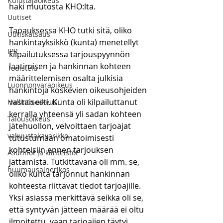
Kuluttajaoikeus
haki muutosta KHO:lta. 
Uutiset
Tapauksessa KHO tutki sitä, oliko 
Uutiskatsaus
hankintayksikkö (kunta) menetellyt 
IPR
kilpailutuksessa tarjouspyynnön 
laatimisen ja hankinnan kohteen 
Todistelu
määrittelemisen osalta julkisia 
Luonnonvaraoikeus
hankintoja koskevien oikeusohjeiden 
vastaisesti. Kunta oli kilpailuttanut 
Hallinto-oikeus
kerralla yhteensä yli sadan kohteen 
Talousoikeus
jätehuollon, velvoittaen tarjoajat 
vakuustakavarikko
tutustumaan omatoimisesti 
kohteisiin ennen tarjouksen 
Asunnot ja kiinteistöt
jättämistä. Tutkittavana oli mm. se, 
huumausainerikos
oliko kunta tarjonnut hankinnan 
kohteesta riittävät tiedot tarjoajille. 
Yksi asiassa merkittävä seikka oli se, 
että syntyvän jätteen määrää ei oltu 
ilmoitettu, vaan tarjoajien täytyi 