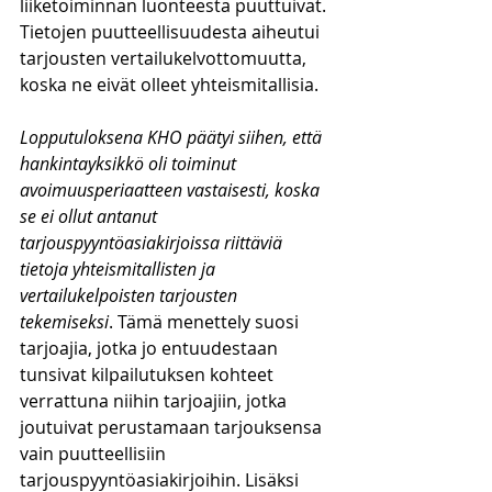
liiketoiminnan luonteesta puuttuivat. 
Tietojen puutteellisuudesta aiheutui 
tarjousten vertailukelvottomuutta, 
koska ne eivät olleet yhteismitallisia. 
Lopputuloksena KHO päätyi siihen, että 
hankintayksikkö oli toiminut 
avoimuusperiaatteen vastaisesti, koska 
se ei ollut antanut 
tarjouspyyntöasiakirjoissa riittäviä 
tietoja yhteismitallisten ja 
vertailukelpoisten tarjousten 
tekemiseksi
. Tämä menettely suosi 
tarjoajia, jotka jo entuudestaan 
tunsivat kilpailutuksen kohteet 
verrattuna niihin tarjoajiin, jotka 
joutuivat perustamaan tarjouksensa 
vain puutteellisiin 
tarjouspyyntöasiakirjoihin. Lisäksi 