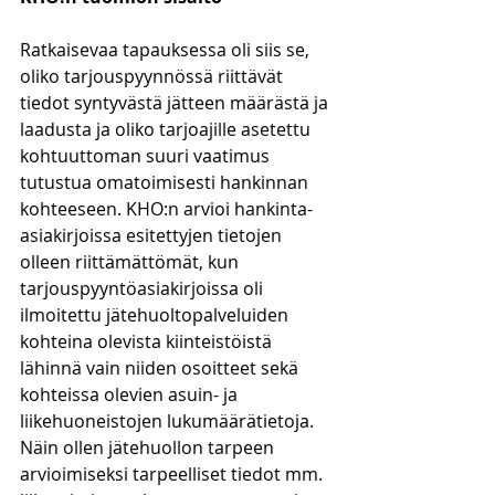
Ratkaisevaa tapauksessa oli siis se, 
oliko tarjouspyynnössä riittävät 
tiedot syntyvästä jätteen määrästä ja 
laadusta ja oliko tarjoajille asetettu 
kohtuuttoman suuri vaatimus 
tutustua omatoimisesti hankinnan 
kohteeseen. KHO:n arvioi hankinta-
asiakirjoissa esitettyjen tietojen 
olleen riittämättömät, kun 
tarjouspyyntöasiakirjoissa oli 
ilmoitettu jätehuoltopalveluiden 
kohteina olevista kiinteistöistä 
lähinnä vain niiden osoitteet sekä 
kohteissa olevien asuin- ja 
liikehuoneistojen lukumäärätietoja. 
Näin ollen jätehuollon tarpeen 
arvioimiseksi tarpeelliset tiedot mm. 