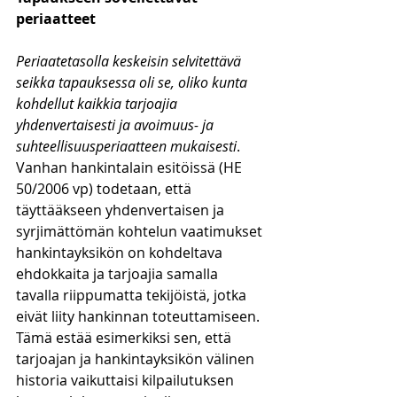
periaatteet
Periaatetasolla keskeisin selvitettävä 
seikka tapauksessa oli se, oliko kunta 
kohdellut kaikkia tarjoajia 
yhdenvertaisesti ja avoimuus- ja 
suhteellisuusperiaatteen mukaisesti
. 
Vanhan hankintalain esitöissä (HE 
50/2006 vp) todetaan, että 
täyttääkseen yhdenvertaisen ja 
syrjimättömän kohtelun vaatimukset 
hankintayksikön on kohdeltava 
ehdokkaita ja tarjoajia samalla 
tavalla riippumatta tekijöistä, jotka 
eivät liity hankinnan toteuttamiseen. 
Tämä estää esimerkiksi sen, että 
tarjoajan ja hankintayksikön välinen 
historia vaikuttaisi kilpailutuksen 