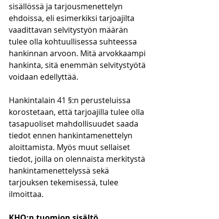
sisällössä ja tarjousmenettelyn 
ehdoissa, eli esimerkiksi tarjoajilta 
vaadittavan selvitystyön määrän 
tulee olla kohtuullisessa suhteessa 
hankinnan arvoon. Mitä arvokkaampi 
hankinta, sitä enemmän selvitystyötä 
voidaan edellyttää.
Hankintalain 41 §:n perusteluissa 
korostetaan, että tarjoajilla tulee olla 
tasapuoliset mahdollisuudet saada 
tiedot ennen hankintamenettelyn 
aloittamista. Myös muut sellaiset 
tiedot, joilla on olennaista merkitystä 
hankintamenettelyssä sekä 
tarjouksen tekemisessä, tulee 
ilmoittaa.
KHO:n tuomion sisältö