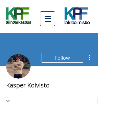
More actions
Follow
Kasper Koivisto