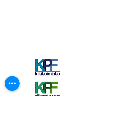
KPF Group Oy
Y-tunnus: 2925733-6
KPF Consulting Oy
KPF Auditing Oy
Lakitoimisto KPF