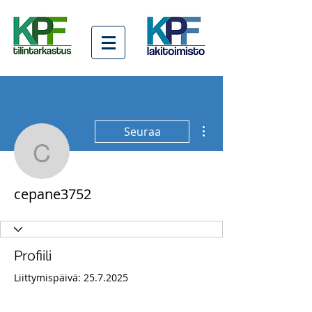
Lisää toimintoja
Seuraa
cepane3752
cepane3752
Profiili
Liittymispäivä: 25.7.2025