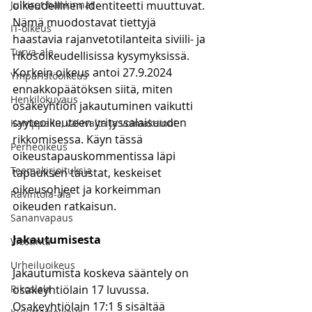
Julkiset hankinnat
oikeudellinen identiteetti muuttuvat. 
Nämä muodostavat tiettyjä 
IT-oikeus
haastavia rajanvetotilanteita siviili- ja 
Turva-ala
rikosoikeudellisissa kysymyksissä. 
Korkein oikeus antoi 27.9.2024 
Ympäristöoikeus
ennakkopäätöksen siitä, miten 
Henkilökuvaus
osakeyhtiön jakautuminen vaikutti 
syyteoikeuteen yrityssalaisuuden 
Kamppailu, väkivalta ja voimakeinot
rikkomisessa. Käyn tässä 
Perheoikeus
oikeustapauskommentissa läpi 
Teemakirjoituksia
tapauksen taustat, keskeiset 
oikeusohjeet ja korkeimman 
Ravintola-ala
oikeuden ratkaisun.
Sananvapaus
Jakautumisesta
Viestintä
Urheiluoikeus
Jakautumista koskeva sääntely on 
Rikoslaki
osakeyhtiölain 17 luvussa. 
Osakeyhtiölain 17:1 § sisältää 