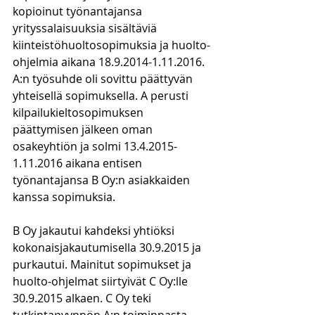
kopioinut työnantajansa 
yrityssalaisuuksia sisältäviä 
kiinteistöhuoltosopimuksia ja huolto-
ohjelmia aikana 18.9.2014-1.11.2016. 
A:n työsuhde oli sovittu päättyvän 
yhteisellä sopimuksella. A perusti 
kilpailukieltosopimuksen 
päättymisen jälkeen oman 
osakeyhtiön ja solmi 13.4.2015-
1.11.2016 aikana entisen 
työnantajansa B Oy:n asiakkaiden 
kanssa sopimuksia.
B Oy jakautui kahdeksi yhtiöksi 
kokonaisjakautumisella 30.9.2015 ja 
purkautui. Mainitut sopimukset ja 
huolto-ohjelmat siirtyivät C Oy:lle 
30.9.2015 alkaen. C Oy teki 