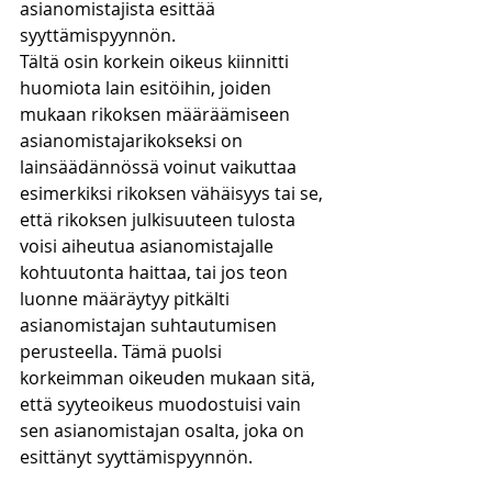
asianomistajista esittää 
syyttämispyynnön. 
Tältä osin korkein oikeus kiinnitti 
huomiota lain esitöihin, joiden 
mukaan rikoksen määräämiseen 
asianomistajarikokseksi on 
lainsäädännössä voinut vaikuttaa 
esimerkiksi rikoksen vähäisyys tai se, 
että rikoksen julkisuuteen tulosta 
voisi aiheutua asianomistajalle 
kohtuutonta haittaa, tai jos teon 
luonne määräytyy pitkälti 
asianomistajan suhtautumisen 
perusteella. Tämä puolsi 
korkeimman oikeuden mukaan sitä, 
että syyteoikeus muodostuisi vain 
sen asianomistajan osalta, joka on 
esittänyt syyttämispyynnön.