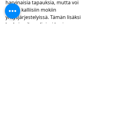
harvinaisia tapauksia, mutta voi 
johtaa kalliisiin mokiin 
yritysjärjestelyissä. Tämän lisäksi 
korkein oikeus linjasi hyvin 
yksiselitteisesti, että syytteen voi 
nostaa kaikkien asianomistajien 
osalta samasta teosta, jos vain yksi 
asianomistaja esittää 
syyttämispyynnön.
Lue lisää 
oikeustapauskommenttejamme
https://www.kpflaki.com/blog/categor
ies/oikeustapauskommentit
Eelis Paukku
OTT, KTM (Laskentatoimi ja 
yritysjuridiikka, 
väitöskirjatutkija), DI 