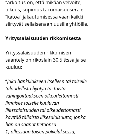
tarkoitus on, että mikään velvoite, 
oikeus, sopimus tai omaisuuserä ei 
”katoa” jakautumisessa vaan kaikki 
siirtyvät sellaisenaan uusille yhtiöille.
Yrityssalaisuuden rikkomisesta
Yrityssalaisuuden rikkomisen 
sääntely on rikoslain 30:5 §:ssä ja se 
kuuluu:
”
Joka hankkiakseen itselleen tai toiselle 
taloudellista hyötyä tai toista 
vahingoittaakseen oikeudettomasti 
ilmaisee toiselle kuuluvan 
liikesalaisuuden tai oikeudettomasti 
käyttää tällaista liikesalaisuutta, jonka 
hän on saanut tietoonsa
1) ollessaan toisen palveluksessa,