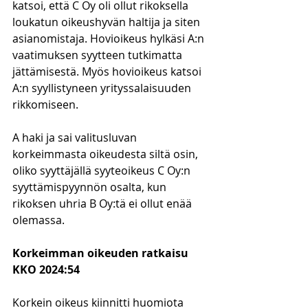
katsoi, että C Oy oli ollut rikoksella 
loukatun oikeushyvän haltija ja siten 
asianomistaja. Hovioikeus hylkäsi A:n 
vaatimuksen syytteen tutkimatta 
jättämisestä. Myös hovioikeus katsoi 
A:n syyllistyneen yrityssalaisuuden 
rikkomiseen.
A haki ja sai valitusluvan 
korkeimmasta oikeudesta siltä osin, 
oliko syyttäjällä syyteoikeus C Oy:n 
syyttämispyynnön osalta, kun 
rikoksen uhria B Oy:tä ei ollut enää 
olemassa.
Korkeimman oikeuden ratkaisu 
KKO 2024:54
Korkein oikeus kiinnitti huomiota 