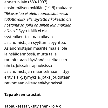
annetun lain (689/1997) 
ensimmäisen pykälän (1:1 §) mukaan: 
”
Rikosasiaa ei oteta tuomioistuimessa 
tutkittavaksi, ellei syytettä rikoksesta ole 
nostanut se, jolla on siihen lain mukaan 
oikeus
.” Syyttäjällä ei ole 
syyteoikeutta ilman oikean 
asianomistajan syyttämispyyntöä.
Asianomistajan määritelmää ei ole 
lainsäädännössä, mutta tällä 
tarkoitetaan käytännössä rikoksen 
uhria. Joissain tapauksissa 
asianomistajan määritelmään liittyy 
erityisiä kysymyksiä, jotka joudutaan 
ratkomaan oikeudenkäynneissä.
Tapauksen taustat
Tapauksessa yksityishenkilö A oli 