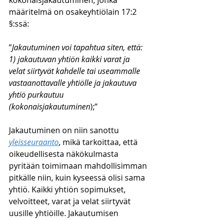
kokonaisjakautuminen, jonka 
määritelmä on osakeyhtiölain 17:2 
§:ssä:
”
Jakautuminen voi tapahtua siten, että:
1) jakautuvan yhtiön kaikki varat ja 
velat siirtyvät kahdelle tai useammalle 
vastaanottavalle yhtiölle ja jakautuva 
yhtiö purkautuu 
(kokonaisjakautuminen
);”
Jakautuminen on niin sanottu 
yleisseuraanto
, mikä tarkoittaa, että 
oikeudellisesta näkökulmasta 
pyritään toimimaan mahdollisimman 
pitkälle niin, kuin kyseessä olisi sama 
yhtiö. Kaikki yhtiön sopimukset, 
velvoitteet, varat ja velat siirtyvät 
uusille yhtiöille. Jakautumisen 