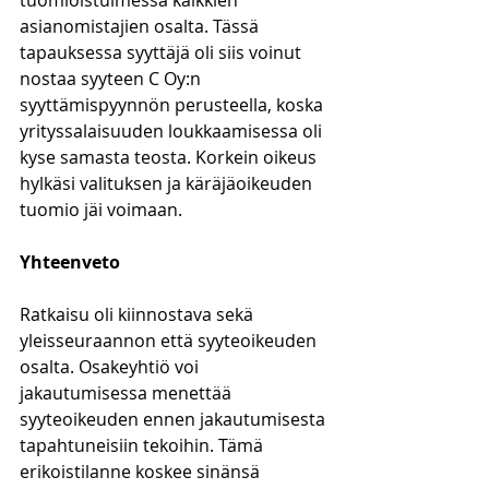
tuomioistuimessa kaikkien 
asianomistajien osalta. Tässä 
tapauksessa syyttäjä oli siis voinut 
nostaa syyteen C Oy:n 
syyttämispyynnön perusteella, koska 
yrityssalaisuuden loukkaamisessa oli 
kyse samasta teosta. Korkein oikeus 
hylkäsi valituksen ja käräjäoikeuden 
tuomio jäi voimaan.
Yhteenveto
Ratkaisu oli kiinnostava sekä 
yleisseuraannon että syyteoikeuden 
osalta. Osakeyhtiö voi 
jakautumisessa menettää 
syyteoikeuden ennen jakautumisesta 
tapahtuneisiin tekoihin. Tämä 
erikoistilanne koskee sinänsä 