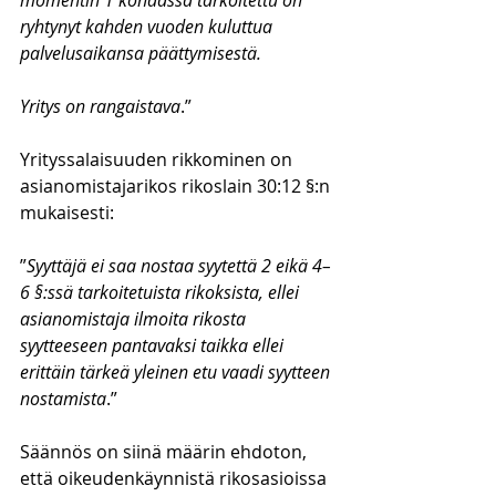
momentin 1 kohdassa tarkoitettu on 
ryhtynyt kahden vuoden kuluttua 
palvelusaikansa päättymisestä.
Yritys on rangaistava
.”
Yrityssalaisuuden rikkominen on 
asianomistajarikos rikoslain 30:12 §:n 
mukaisesti:
”
Syyttäjä ei saa nostaa syytettä 2 eikä 4–
6 §:ssä tarkoitetuista rikoksista, ellei 
asianomistaja ilmoita rikosta 
syytteeseen pantavaksi taikka ellei 
erittäin tärkeä yleinen etu vaadi syytteen 
nostamista
.”
Säännös on siinä määrin ehdoton, 
että oikeudenkäynnistä rikosasioissa 