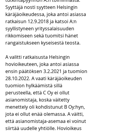
tutkintapyynnön A:n toiminnasta. 
Syyttäjä nosti syytteen Helsingin 
käräjäoikeudessa, joka antoi asiassa 
ratkaisun 12.9.2018 ja katsoi A:n 
syyllistyneen yrityssalaisuuden 
rikkomiseen sekä tuomitsi hänet 
rangaistukseen kyseisestä teosta.
A valitti ratkaisusta Helsingin 
hovioikeuteen, joka antoi asiassa 
ensin päätöksen 3.2.2021 ja tuomion 
28.10.2022. A vaati käräjäoikeuden 
tuomion hylkäämistä sillä 
perusteella, että C Oy ei ollut 
asianomistaja, koska väitetty 
menettely oli kohdistunut B Oy:hyn, 
jota ei ollut enää olemassa. A väitti, 
että asianomistaja-asemaa ei voinut 
siirtää uudelle yhtiölle. Hovioikeus 