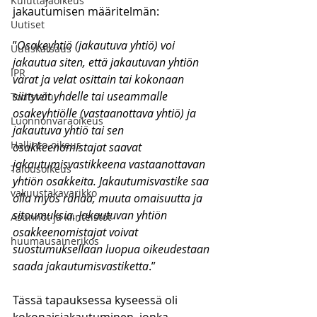
Kuluttajaoikeus
jakautumisen määritelmän:
Uutiset
”
Osakeyhtiö (jakautuva yhtiö) voi 
Uutiskatsaus
jakautua siten, että jakautuvan yhtiön 
IPR
varat ja velat osittain tai kokonaan 
siirtyvät yhdelle tai useammalle 
Todistelu
osakeyhtiölle (vastaanottava yhtiö) ja 
Luonnonvaraoikeus
jakautuva yhtiö tai sen 
Hallinto-oikeus
osakkeenomistajat saavat 
jakautumisvastikkeena vastaanottavan 
Talousoikeus
yhtiön osakkeita. Jakautumisvastike saa 
vakuustakavarikko
olla myös rahaa, muuta omaisuutta ja 
sitoumuksia. Jakautuvan yhtiön 
Asunnot ja kiinteistöt
osakkeenomistajat voivat 
huumausainerikos
suostumuksellaan luopua oikeudestaan 
saada jakautumisvastiketta
.”
Tässä tapauksessa kyseessä oli 