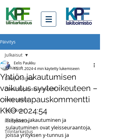
Päivitys
Julkaisut
Eelis Paukku
Julkaisut
15.11.2024
4 min käytetty lukemiseen
Yhtiön jakautumisen
Liikejuridiikka
vaikutus syyteoikeuteen –
Oikeustapauskommentit
oikeustapauskommentti
Vero-oikeus
KKO 2024:54
Työoikeus
Yrityksen jakautuminen ja 
Rikosoikeus
sulautuminen ovat yleisseuraantoja, 
Tilintarkastus
joissa yrityksen y-tunnus ja 