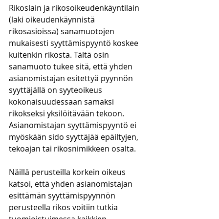
Rikoslain ja rikosoikeudenkäyntilain 
(laki oikeudenkäynnistä 
rikosasioissa) sanamuotojen 
mukaisesti syyttämispyyntö koskee 
kuitenkin rikosta. Tältä osin 
sanamuoto tukee sitä, että yhden 
asianomistajan esitettyä pyynnön 
syyttäjällä on syyteoikeus 
kokonaisuudessaan samaksi 
rikokseksi yksilöitävään tekoon. 
Asianomistajan syyttämispyyntö ei 
myöskään sido syyttäjää epäiltyjen, 
tekoajan tai rikosnimikkeen osalta.
Näillä perusteilla korkein oikeus 
katsoi, että yhden asianomistajan 
esittämän syyttämispyynnön 
perusteella rikos voitiin tutkia 