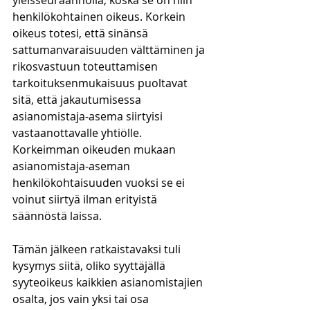
yleisseuraannolla, koska se on niin 
henkilökohtainen oikeus. Korkein 
oikeus totesi, että sinänsä 
sattumanvaraisuuden välttäminen ja 
rikosvastuun toteuttamisen 
tarkoituksenmukaisuus puoltavat 
sitä, että jakautumisessa 
asianomistaja-asema siirtyisi 
vastaanottavalle yhtiölle. 
Korkeimman oikeuden mukaan 
asianomistaja-aseman 
henkilökohtaisuuden vuoksi se ei 
voinut siirtyä ilman erityistä 
säännöstä laissa.
Tämän jälkeen ratkaistavaksi tuli 
kysymys siitä, oliko syyttäjällä 
syyteoikeus kaikkien asianomistajien 
osalta, jos vain yksi tai osa 