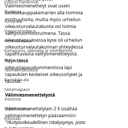
Julkiset hankinnat
Välimiesmenettelyt ovat usein 
IT-oikeus
keskuskauppakamarien alla toimivia 
instituutioita, mutta myös urheilun 
Turva-ala
oikeusturvalautakunta voi toimia 
Ympäristöoikeus
välitystuomioistuimena. Tässä 
oikeustapauksessa kyse oli urheilun 
Henkilökuvaus
oikeusturvalautakunnan yhteydessä 
Kamppailu, väkivalta ja voimakeinot
tapahtuvasta välitysmenettelystä. 
Perheoikeus
Käyn tässä 
oikeustapauskommentissa läpi 
Teemakirjoituksia
tapauksen keskeiset oikeusohjeet ja 
Ravintola-ala
taustat.
Sananvapaus
Välimiesmenettelystä
Viestintä
Välimiesmenettelylain 2 § sisältää 
Urheiluoikeus
välimiesmenettelyn pääsäännön:
Rikoslaki
”
Yksityisoikeudellinen riitakysymys, josta 