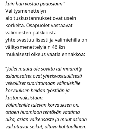
kuin hän vastaa pääasiaan
.”
Välitysmenettelyn 
aloituskustannukset ovat usein 
korkeita. Osapuolet vastaavat 
välimiesten palkkioista 
yhteisvastuullisesti ja välimiehillä on 
välitysmenettelylain 46 §:n 
mukaisesti oikeus vaatia ennakkoa:
”
Jollei muuta ole sovittu tai määrätty, 
asianosaiset ovat yhteisvastuullisesti 
velvolliset suorittamaan välimiehille 
korvauksen heidän työstään ja 
kustannuksistaan.
Välimiehille tulevan korvauksen on, 
ottaen huomioon tehtävän vaatima 
aika, asian vaikeusaste ja muut asiaan 
vaikuttavat seikat, oltava kohtuullinen.