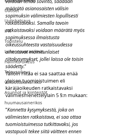
Kuluttajaoikeus
voidaan tehdä sovinto, saadaan 
määrätä asianosaisten välisin 
Uutiset
sopimuksin välimiesten lopullisesti 
Uutiskatsaus
ratkaistavaksi. Samalla tavoin 
ratkaistavaksi voidaan määrätä myös 
IPR
sopimuksessa ilmaistusta 
Todistelu
oikeussuhteesta vastaisuudessa 
Luonnonvaraoikeus
aiheutuvat mainitunlaiset 
riitakysymykset, jollei laissa ole toisin 
Hallinto-oikeus
säädetty
.”
Talousoikeus
Tällöin riitaa ei saa saattaa enää 
yleisen tuomioistuimen eli 
vakuustakavarikko
käräjäoikeuden ratkaistavaksi 
Asunnot ja kiinteistöt
välimiesmenettelylain 5 §:n mukaan:
huumausainerikos
”
Kannetta kysymyksestä, joka on 
välimiesten ratkaistava, ei saa ottaa 
tuomioistuimessa tutkittavaksi, jos 
vastapuoli tekee siitä väitteen ennen 