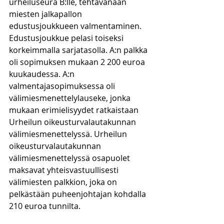
urheiluseura B:lle, tehtävänään 
miesten jalkapallon 
edustusjoukkueen valmentaminen. 
Edustusjoukkue pelasi toiseksi 
korkeimmalla sarjatasolla. A:n palkka 
oli sopimuksen mukaan 2 200 euroa 
kuukaudessa. A:n 
valmentajasopimuksessa oli 
välimiesmenettelylauseke, jonka 
mukaan erimielisyydet ratkaistaan 
Urheilun oikeusturvalautakunnan 
välimiesmenettelyssä. Urheilun 
oikeusturvalautakunnan 
välimiesmenettelyssä osapuolet 
maksavat yhteisvastuullisesti 
välimiesten palkkion, joka on 
pelkästään puheenjohtajan kohdalla 
210 euroa tunnilta.