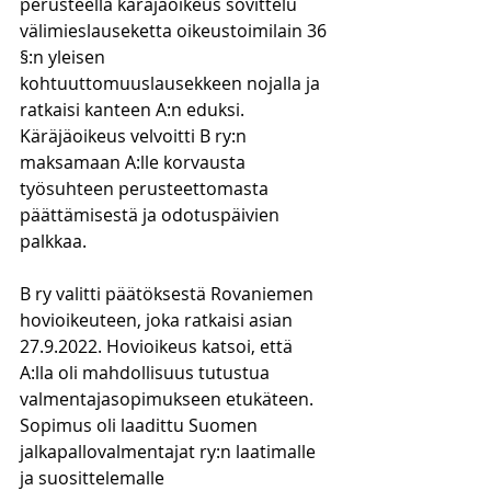
perusteella käräjäoikeus sovittelu 
välimieslauseketta oikeustoimilain 36 
§:n yleisen 
kohtuuttomuuslausekkeen nojalla ja 
ratkaisi kanteen A:n eduksi. 
Käräjäoikeus velvoitti B ry:n 
maksamaan A:lle korvausta 
työsuhteen perusteettomasta 
päättämisestä ja odotuspäivien 
palkkaa.
B ry valitti päätöksestä Rovaniemen 
hovioikeuteen, joka ratkaisi asian 
27.9.2022. Hovioikeus katsoi, että 
A:lla oli mahdollisuus tutustua 
valmentajasopimukseen etukäteen. 
Sopimus oli laadittu Suomen 
jalkapallovalmentajat ry:n laatimalle 
ja suosittelemalle 