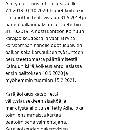
A:n työsopimus tehtiin aikavälille 
7.1.2019-31.10.2020. Hänet kuitenkin 
irtisanottiin tehtävistään 31.5.2019 ja 
hänen palkanmaksunsa lopetettiin 
31.10.2019. A nosti kanteen Kainuun 
käräjäoikeudessa ja vaati B ry:tä 
korvaamaan hänelle odotuspäivien 
palkan sekä korvauksen työsuhteen 
perusteettomasta päättämisestä. 
Kainuun käräjäoikeus antoi asiassa 
ensin päätöksen 10.9.2020 ja 
myöhemmin tuomion 15.2.2021.
Käräjäoikeus katsoi, että 
välityslausekkeen sisältöä ja 
merkitystä ei oltu selitetty A:lle, joka 
toimi ensimmäistä kertaa 
päätoimisena valmentajana. 
Käräjäoikeuden näkemyksen 