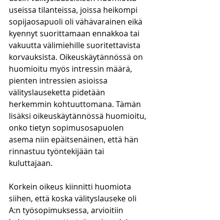
useissa tilanteissa, joissa heikompi 
sopijaosapuoli oli vähävarainen eikä 
kyennyt suorittamaan ennakkoa tai 
vakuutta välimiehille suoritettavista 
korvauksista. Oikeuskäytännössä on 
huomioitu myös intressin määrä, 
pienten intressien asioissa 
välityslauseketta pidetään 
herkemmin kohtuuttomana. Tämän 
lisäksi oikeuskäytännössä huomioitu, 
onko tietyn sopimusosapuolen 
asema niin epäitsenäinen, että hän 
rinnastuu työntekijään tai 
kuluttajaan.
Korkein oikeus kiinnitti huomiota 
siihen, että koska välityslauseke oli 
A:n työsopimuksessa, arvioitiin 