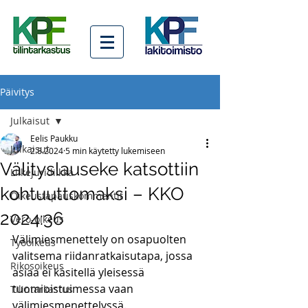
Päivitys
Julkaisut
Eelis Paukku
Julkaisut
2.8.2024
5 min käytetty lukemiseen
Välityslauseke katsottiin
Liikejuridiikka
kohtuuttomaksi – KKO
Oikeustapauskommentit
2024:36
Vero-oikeus
Välimiesmenettely on osapuolten 
Työoikeus
valitsema riidanratkaisutapa, jossa 
Rikosoikeus
asiaa ei käsitellä yleisessä 
tuomioistuimessa vaan 
Tilintarkastus
välimiesmenettelyssä. 