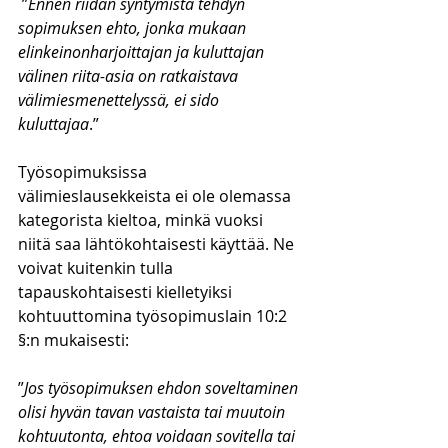
 ”
Ennen riidan syntymistä tehdyn 
sopimuksen ehto, jonka mukaan 
elinkeinonharjoittajan ja kuluttajan 
välinen riita-asia on ratkaistava 
välimiesmenettelyssä, ei sido 
kuluttajaa
.”
Työsopimuksissa 
välimieslausekkeista ei ole olemassa 
kategorista kieltoa, minkä vuoksi 
niitä saa lähtökohtaisesti käyttää. Ne 
voivat kuitenkin tulla 
tapauskohtaisesti kielletyiksi 
kohtuuttomina työsopimuslain 10:2 
§:n mukaisesti:
”
Jos työsopimuksen ehdon soveltaminen 
olisi hyvän tavan vastaista tai muutoin 
kohtuutonta, ehtoa voidaan sovitella tai 