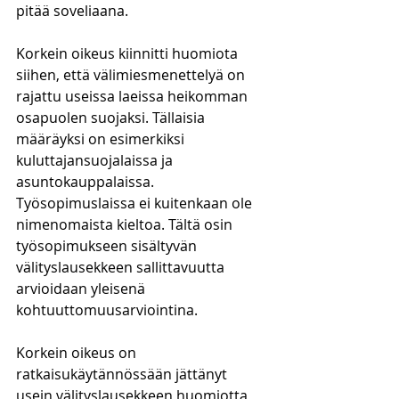
pitää soveliaana.
Korkein oikeus kiinnitti huomiota 
siihen, että välimiesmenettelyä on 
rajattu useissa laeissa heikomman 
osapuolen suojaksi. Tällaisia 
määräyksi on esimerkiksi 
kuluttajansuojalaissa ja 
asuntokauppalaissa. 
Työsopimuslaissa ei kuitenkaan ole 
nimenomaista kieltoa. Tältä osin 
työsopimukseen sisältyvän 
välityslausekkeen sallittavuutta 
arvioidaan yleisenä 
kohtuuttomuusarviointina.
Korkein oikeus on 
ratkaisukäytännössään jättänyt 
usein välityslausekkeen huomiotta 