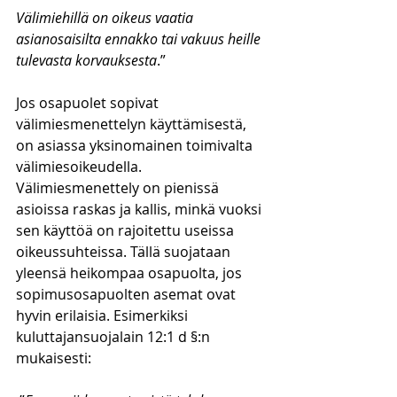
Välimiehillä on oikeus vaatia 
asianosaisilta ennakko tai vakuus heille 
tulevasta korvauksesta
.”
Jos osapuolet sopivat 
välimiesmenettelyn käyttämisestä, 
on asiassa yksinomainen toimivalta 
välimiesoikeudella. 
Välimiesmenettely on pienissä 
asioissa raskas ja kallis, minkä vuoksi 
sen käyttöä on rajoitettu useissa 
oikeussuhteissa. Tällä suojataan 
yleensä heikompaa osapuolta, jos 
sopimusosapuolten asemat ovat 
hyvin erilaisia. Esimerkiksi 
kuluttajansuojalain 12:1 d §:n 
mukaisesti: