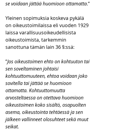
se voidaan jättää huomioon ottamatta
.”
Yleinen sopimuksia koskeva pykälä 
on oikeustoimilaissa eli vuoden 1929 
laissa varallisuusoikeudellisista 
oikeustoimista, tarkemmin 
sanottuna tämän lain 36 §:ssä:
”
Jos oikeustoimen ehto on kohtuuton tai 
sen soveltaminen johtaisi 
kohtuuttomuuteen, ehtoa voidaan joko 
sovitella tai jättää se huomioon 
ottamatta. Kohtuuttomuutta 
arvosteltaessa on otettava huomioon 
oikeustoimen koko sisältö, osapuolten 
asema, oikeustointa tehtäessä ja sen 
jälkeen vallinneet olosuhteet sekä muut 
seikat.