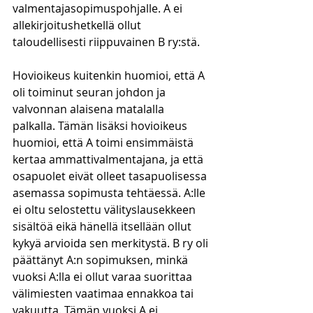
valmentajasopimuspohjalle. A ei 
allekirjoitushetkellä ollut 
taloudellisesti riippuvainen B ry:stä.
Hovioikeus kuitenkin huomioi, että A 
oli toiminut seuran johdon ja 
valvonnan alaisena matalalla 
palkalla. Tämän lisäksi hovioikeus 
huomioi, että A toimi ensimmäistä 
kertaa ammattivalmentajana, ja että 
osapuolet eivät olleet tasapuolisessa 
asemassa sopimusta tehtäessä. A:lle 
ei oltu selostettu välityslausekkeen 
sisältöä eikä hänellä itsellään ollut 
kykyä arvioida sen merkitystä. B ry oli 
päättänyt A:n sopimuksen, minkä 
vuoksi A:lla ei ollut varaa suorittaa 
välimiesten vaatimaa ennakkoa tai 
vakuutta. Tämän vuoksi A ei 