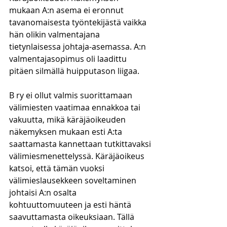
mukaan A:n asema ei eronnut 
tavanomaisesta työntekijästä vaikka 
hän olikin valmentajana 
tietynlaisessa johtaja-asemassa. A:n 
valmentajasopimus oli laadittu 
pitäen silmällä huipputason liigaa.
B ry ei ollut valmis suorittamaan 
välimiesten vaatimaa ennakkoa tai 
vakuutta, mikä käräjäoikeuden 
näkemyksen mukaan esti A:ta 
saattamasta kannettaan tutkittavaksi 
välimiesmenettelyssä. Käräjäoikeus 
katsoi, että tämän vuoksi 
välimieslausekkeen soveltaminen 
johtaisi A:n osalta 
kohtuuttomuuteen ja esti häntä 
saavuttamasta oikeuksiaan. Tällä 