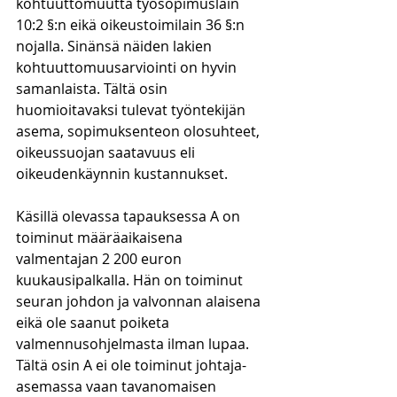
kohtuuttomuutta työsopimuslain 
10:2 §:n eikä oikeustoimilain 36 §:n 
nojalla. Sinänsä näiden lakien 
kohtuuttomuusarviointi on hyvin 
samanlaista. Tältä osin 
huomioitavaksi tulevat työntekijän 
asema, sopimuksenteon olosuhteet, 
oikeussuojan saatavuus eli 
oikeudenkäynnin kustannukset.
Käsillä olevassa tapauksessa A on 
toiminut määräaikaisena 
valmentajan 2 200 euron 
kuukausipalkalla. Hän on toiminut 
seuran johdon ja valvonnan alaisena 
eikä ole saanut poiketa 
valmennusohjelmasta ilman lupaa. 
Tältä osin A ei ole toiminut johtaja-
asemassa vaan tavanomaisen 