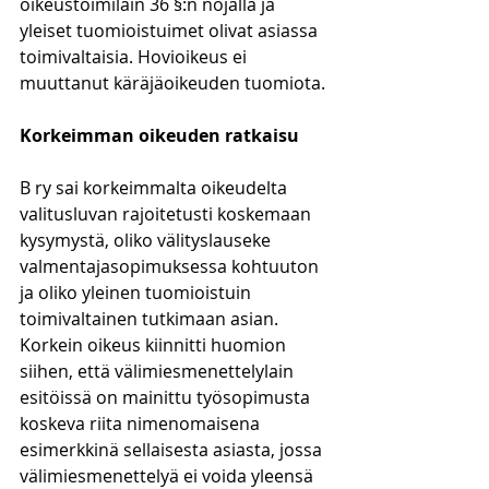
oikeustoimilain 36 §:n nojalla ja 
yleiset tuomioistuimet olivat asiassa 
toimivaltaisia. Hovioikeus ei 
muuttanut käräjäoikeuden tuomiota.
Korkeimman oikeuden ratkaisu
B ry sai korkeimmalta oikeudelta 
valitusluvan rajoitetusti koskemaan 
kysymystä, oliko välityslauseke 
valmentajasopimuksessa kohtuuton 
ja oliko yleinen tuomioistuin 
toimivaltainen tutkimaan asian. 
Korkein oikeus kiinnitti huomion 
siihen, että välimiesmenettelylain 
esitöissä on mainittu työsopimusta 
koskeva riita nimenomaisena 
esimerkkinä sellaisesta asiasta, jossa 
välimiesmenettelyä ei voida yleensä 