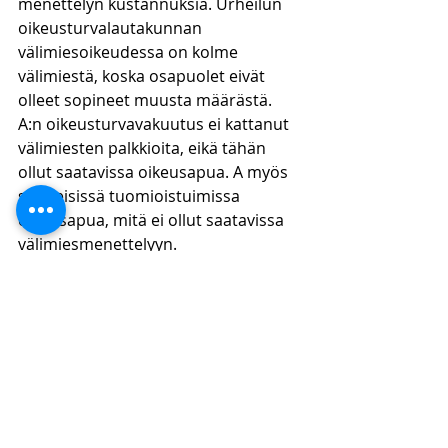
menettelyn kustannuksia. Urheilun 
oikeusturvalautakunnan 
välimiesoikeudessa on kolme 
välimiestä, koska osapuolet eivät 
olleet sopineet muusta määrästä. 
A:n oikeusturvavakuutus ei kattanut 
välimiesten palkkioita, eikä tähän 
ollut saatavissa oikeusapua. A myös 
sai yleisissä tuomioistuimissa 
oikeusapua, mitä ei ollut saatavissa 
välimiesmenettelyyn.
Korkein oikeus kiinnitti huomiota 
myös siihen, että kyseessä oli 
suhteellisen tavanomainen 
työsuhteen päättämistä koskeva 
riita. Urheilun 
oikeusturvalautakunnalla on 
erityinen asiantuntemus urheilun 