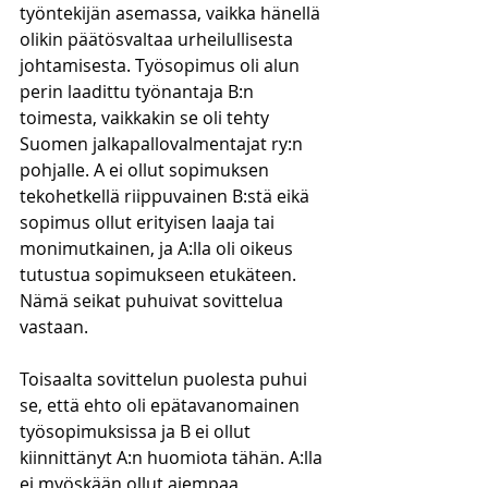
työntekijän asemassa, vaikka hänellä 
olikin päätösvaltaa urheilullisesta 
johtamisesta. Työsopimus oli alun 
perin laadittu työnantaja B:n 
toimesta, vaikkakin se oli tehty 
Suomen jalkapallovalmentajat ry:n 
pohjalle. A ei ollut sopimuksen 
tekohetkellä riippuvainen B:stä eikä 
sopimus ollut erityisen laaja tai 
monimutkainen, ja A:lla oli oikeus 
tutustua sopimukseen etukäteen. 
Nämä seikat puhuivat sovittelua 
vastaan.
Toisaalta sovittelun puolesta puhui 
se, että ehto oli epätavanomainen 
työsopimuksissa ja B ei ollut 
kiinnittänyt A:n huomiota tähän. A:lla 
ei myöskään ollut aiempaa 