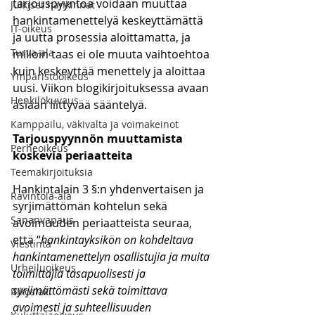
tarjouspyyntöä voidaan muuttaa 
Julkiset hankinnat
hankintamenettelyä keskeyttämättä 
IT-oikeus
ja uutta prosessia aloittamatta, ja 
Turva-ala
milloin taas ei ole muuta vaihtoehtoa 
kuin keskeyttää menettely ja aloittaa 
Ympäristöoikeus
uusi. Viikon blogikirjoituksessa avaan 
Henkilökuvaus
asiaan liittyvää sääntelyä. 
Kamppailu, väkivalta ja voimakeinot
Tarjouspyynnön muuttamista 
Perheoikeus
koskevia periaatteita
Teemakirjoituksia
Hankintalain 3 §:n yhdenvertaisen ja 
Ravintola-ala
syrjimättömän kohtelun sekä 
Sananvapaus
avoimuuden periaatteista seuraa, 
että “
hankintayksikön on kohdeltava 
Viestintä
hankintamenettelyn osallistujia ja muita 
Urheiluoikeus
toimittajia tasapuolisesti ja 
syrjimättömästi sekä toimittava 
Rikoslaki
avoimesti ja suhteellisuuden 