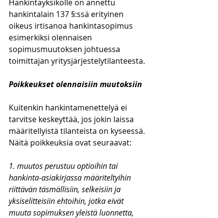
Hankintayksikölle on annettu 
hankintalain 137 §:ssä erityinen 
oikeus irtisanoa hankintasopimus 
esimerkiksi olennaisen 
sopimusmuutoksen johtuessa 
toimittajan yritysjärjestelytilanteesta. 
Poikkeukset olennaisiin muutoksiin
Kuitenkin hankintamenettelyä ei 
tarvitse keskeyttää, jos jokin laissa 
määritellyistä tilanteista on kyseessä. 
Näitä poikkeuksia ovat seuraavat:
1. muutos perustuu optioihin tai 
hankinta-asiakirjassa määriteltyihin 
riittävän täsmällisiin, selkeisiin ja 
yksiselitteisiin ehtoihin, jotka eivät 
muuta sopimuksen yleistä luonnetta,