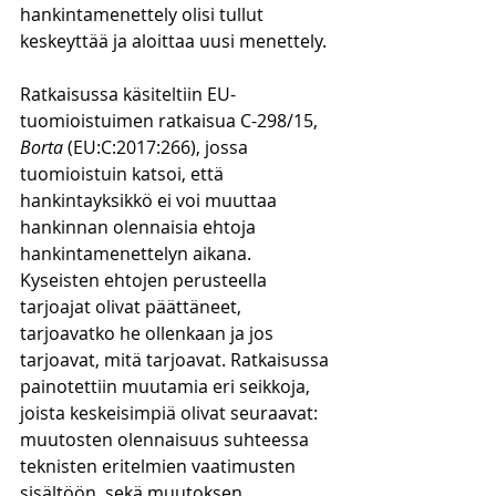
hankintamenettely olisi tullut 
keskeyttää ja aloittaa uusi menettely.
Ratkaisussa käsiteltiin EU-
tuomioistuimen ratkaisua C-298/15, 
Borta
 (EU:C:2017:266), jossa 
tuomioistuin katsoi, että 
hankintayksikkö ei voi muuttaa 
hankinnan olennaisia ehtoja 
hankintamenettelyn aikana. 
Kyseisten ehtojen perusteella 
tarjoajat olivat päättäneet, 
tarjoavatko he ollenkaan ja jos 
tarjoavat, mitä tarjoavat. Ratkaisussa 
painotettiin muutamia eri seikkoja, 
joista keskeisimpiä olivat seuraavat: 
muutosten olennaisuus suhteessa 
teknisten eritelmien vaatimusten 
sisältöön, sekä muutoksen 