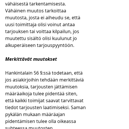
vähäisestä tarkentamisesta. 
Vähäinen muutos tarkoittaa 
muutosta, josta ei aiheudu se, että 
uusi toimittaja olisi voinut antaa 
tarjouksen tai voittaa kilpailun, jos 
muutettu sisältö olisi kuulunut jo 
alkuperäiseen tarjouspyyntöön.  
Merkittävät muutokset
Hankintalain 56 §:ssä todetaan, että 
jos asiakirjoihin tehdään merkittäviä 
muutoksia, tarjousten jättämisen 
määräaikoja tulee pidentää siten, 
että kaikki toimijat saavat tarvittavat 
tiedot tarjousten laatimiseksi. Saman 
pykälän mukaan määräajan 
pidentämisen tulee olla oikeassa 
suhteessa muutosten 