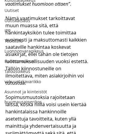
Kuluttajaoikeus
vaatimukset huomioon ottaen”
.
Uutiset
Nämä vaatimukset tarkoittavat 
Uutiskatsaus
muun muassa sitä, että 
IPR
hankintayksikön tulee toimittaa 
avoimesti ja maksuttomasti kaikkien 
Todistelu
saataville hankintaa koskevat 
Luonnonvaraoikeus
asiakirjat, ellei tähän ole tietojen 
luottamuksellisuuden vuoksi estettä. 
Hallinto-oikeus
Tällöin kiinnostuneille on 
Talousoikeus
ilmoitettava, miten asiakirjoihin voi 
vakuustakavarikko
tutustua. 
Asunnot ja kiinteistöt
Sopimusmuutoksia rajoitetaan 
huumausainerikos
laissa, koska niillä voisi usein kiertää 
hankintalaissa hankinnoille 
asetettuja tavoitteita, kuten yllä 
mainittuja yhdenvertaisuutta ja 
syrjimättömyyttä sekä sitä, että 