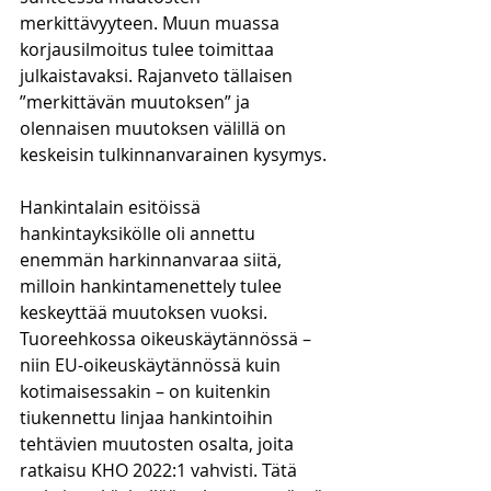
merkittävyyteen. Muun muassa 
korjausilmoitus tulee toimittaa 
julkaistavaksi. Rajanveto tällaisen 
”merkittävän muutoksen” ja 
olennaisen muutoksen välillä on 
keskeisin tulkinnanvarainen kysymys. 
Hankintalain esitöissä 
hankintayksikölle oli annettu 
enemmän harkinnanvaraa siitä, 
milloin hankintamenettely tulee 
keskeyttää muutoksen vuoksi. 
Tuoreehkossa oikeuskäytännössä – 
niin EU-oikeuskäytännössä kuin 
kotimaisessakin – on kuitenkin 
tiukennettu linjaa hankintoihin 
tehtävien muutosten osalta, joita 
ratkaisu KHO 2022:1 vahvisti. Tätä 