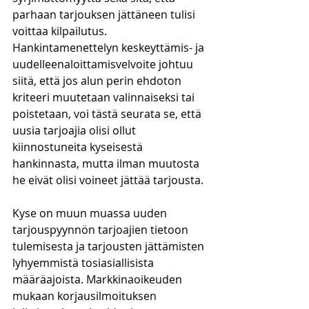
parhaan tarjouksen jättäneen tulisi 
voittaa kilpailutus. 
Hankintamenettelyn keskeyttämis- ja 
uudelleenaloittamisvelvoite johtuu 
siitä, että jos alun perin ehdoton 
kriteeri muutetaan valinnaiseksi tai 
poistetaan, voi tästä seurata se, että 
uusia tarjoajia olisi ollut 
kiinnostuneita kyseisestä 
hankinnasta, mutta ilman muutosta 
he eivät olisi voineet jättää tarjousta. 
Kyse on muun muassa uuden 
tarjouspyynnön tarjoajien tietoon 
tulemisesta ja tarjousten jättämisten 
lyhyemmistä tosiasiallisista 
määräajoista. Markkinaoikeuden 
mukaan korjausilmoituksen 