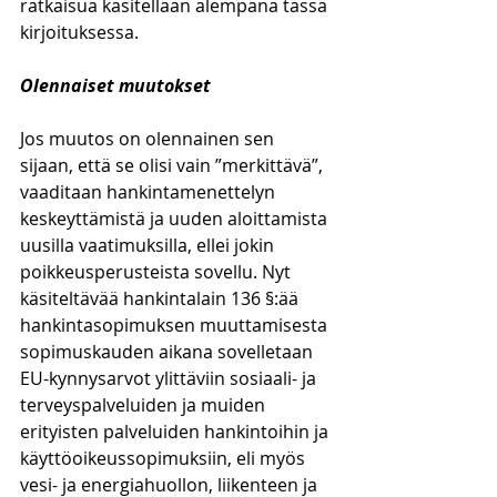
ratkaisua käsitellään alempana tässä 
kirjoituksessa. 
Olennaiset muutokset
Jos muutos on olennainen sen 
sijaan, että se olisi vain ”merkittävä”, 
vaaditaan hankintamenettelyn 
keskeyttämistä ja uuden aloittamista 
uusilla vaatimuksilla, ellei jokin 
poikkeusperusteista sovellu. Nyt 
käsiteltävää hankintalain 136 §:ää 
hankintasopimuksen muuttamisesta 
sopimuskauden aikana sovelletaan 
EU-kynnysarvot ylittäviin sosiaali- ja 
terveyspalveluiden ja muiden 
erityisten palveluiden hankintoihin ja 
käyttöoikeussopimuksiin, eli myös 
vesi- ja energiahuollon, liikenteen ja 