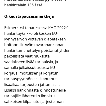
hankintalain 136 §ssä. 
Oikeustapausesimerkkejä
Esimerkiksi tapauksessa KHO 2022:1 
hankintayksikkö oli kesken EU-
kynnysarvon ylittävän diabeteksen 
hoitoon liittyvän tavarahankinnan 
hankintamenettelyn poistanut yhden 
pakollisista vaatimuksista 
saadakseen lisää tarjouksia, ja 
samalla julkaissut asiasta EU-
korjausilmoituksen ja korjatun 
tarjouspyynnön sekä antanut 
lisäaikaa tarjousten jättämiselle. 
Lisäksi hankinnasta kiinnostuneille 
tarjoajille lähetettiin ilmoitus 
sähköisen kilpailutusjärjestelmän 