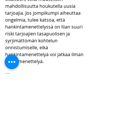
mahdollisuutta houkutella uusia 
tarjoajia. Jos jompikumpi aiheuttaa 
ongelmia, tulee katsoa, että 
hankintamenettelyssä on liian suuri 
riski tarjoajien tasapuolisen ja 
syrjimättömän kohtelun 
onnistumiselle, eikä 
hankintamenettelyä voi jatkaa ilman 
uutta menettelyä.
Yhteenveto
Viime vuosina tiukentuneen 
tulkinnan myötä hankintayksikkö ei 
enää selviä yhtä usein 
korjausilmoituksen julkaisemisella, 
jos hankinnan kohteeseen tehty 
muutos voisi houkutella uusia 