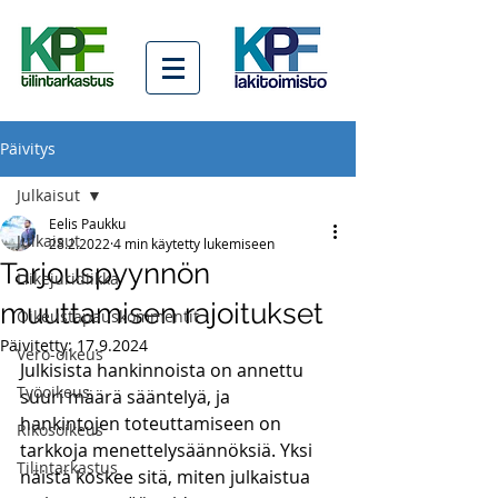
Päivitys
Julkaisut
Eelis Paukku
Julkaisut
28.2.2022
4 min käytetty lukemiseen
Tarjouspyynnön
Liikejuridiikka
muuttamisen rajoitukset
Oikeustapauskommentit
Päivitetty:
17.9.2024
Vero-oikeus
Julkisista hankinnoista on annettu 
Työoikeus
suuri määrä sääntelyä, ja 
hankintojen toteuttamiseen on 
Rikosoikeus
tarkkoja menettelysäännöksiä. Yksi 
Tilintarkastus
näistä koskee sitä, miten julkaistua 