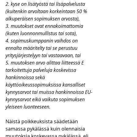
2. kyse on lisätyöstä tai lisäpalvelusta 
(kuitenkin arvoltaan korkeintaan 50 % 
alkuperäisen sopimuksen arvosta),
3. muutokset ovat ennakoimattomia 
(kuten luonnonmullistus tai sota),
4. sopimuskumppanin vaihdos on 
ennalta määritelty tai se perustuu 
yritysjärjestelyyn tai vastaavaan, tai
5. muutoksen arvo alittaa liitteessä E 
tarkoitettuja palveluja koskevissa 
hankinnoissa sekä 
käyttöoikeussopimuksissa kansalliset 
kynnysarvot tai muissa hankinnoissa EU-
kynnysarvot eikä vaikuta sopimuksen 
yleiseen luonteeseen.
Näistä poikkeuksista säädetään 
samassa pykälässä kuin olennaisia 
muutoksia koskevassa pykälässä, eli 