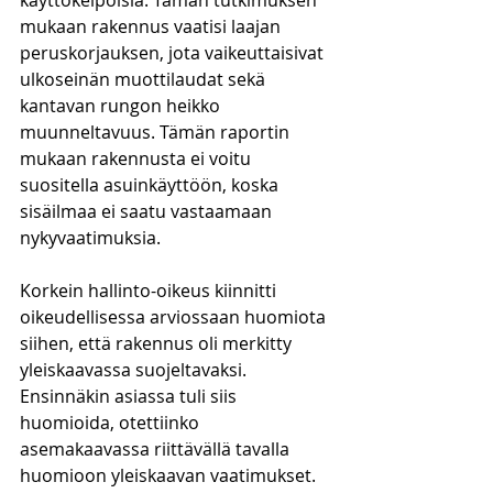
käyttökelpoisia. Tämän tutkimuksen 
mukaan rakennus vaatisi laajan 
peruskorjauksen, jota vaikeuttaisivat 
ulkoseinän muottilaudat sekä 
kantavan rungon heikko 
muunneltavuus. Tämän raportin 
mukaan rakennusta ei voitu 
suositella asuinkäyttöön, koska 
sisäilmaa ei saatu vastaamaan 
nykyvaatimuksia.
Korkein hallinto-oikeus kiinnitti 
oikeudellisessa arviossaan huomiota 
siihen, että rakennus oli merkitty 
yleiskaavassa suojeltavaksi. 
Ensinnäkin asiassa tuli siis 
huomioida, otettiinko 
asemakaavassa riittävällä tavalla 
huomioon yleiskaavan vaatimukset. 