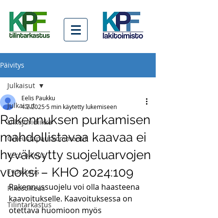
Päivitys
Julkaisut
Eelis Paukku
Julkaisut
4.2.2025
5 min käytetty lukemiseen
Rakennuksen purkamisen
Liikejuridiikka
mahdollistavaa kaavaa ei
Oikeustapauskommentit
hyväksytty suojeluarvojen
Vero-oikeus
vuoksi – KHO 2024:109
Työoikeus
Rakennussuojelu voi olla haasteena 
Rikosoikeus
kaavoitukselle. Kaavoituksessa on 
Tilintarkastus
otettava huomioon myös 