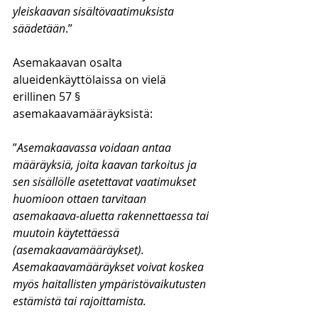
yleiskaavan sisältövaatimuksista 
säädetään
.”
Asemakaavan osalta 
alueidenkäyttölaissa on vielä 
erillinen 57 § 
asemakaavamääräyksistä:
”
Asemakaavassa voidaan antaa 
määräyksiä, joita kaavan tarkoitus ja 
sen sisällölle asetettavat vaatimukset 
huomioon ottaen tarvitaan 
asemakaava-aluetta rakennettaessa tai 
muutoin käytettäessä 
(asemakaavamääräykset). 
Asemakaavamääräykset voivat koskea 
myös haitallisten ympäristövaikutusten 
estämistä tai rajoittamista.