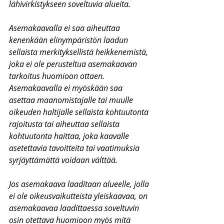
lähivirkistykseen soveltuvia alueita.
Asemakaavalla ei saa aiheuttaa 
kenenkään elinympäristön laadun 
sellaista merkityksellistä heikkenemistä, 
joka ei ole perusteltua asemakaavan 
tarkoitus huomioon ottaen. 
Asemakaavalla ei myöskään saa 
asettaa maanomistajalle tai muulle 
oikeuden haltijalle sellaista kohtuutonta 
rajoitusta tai aiheuttaa sellaista 
kohtuutonta haittaa, joka kaavalle 
asetettavia tavoitteita tai vaatimuksia 
syrjäyttämättä voidaan välttää.
Jos asemakaava laaditaan alueelle, jolla 
ei ole oikeusvaikutteista yleiskaavaa, on 
asemakaavaa laadittaessa soveltuvin 
osin otettava huomioon myös mitä 