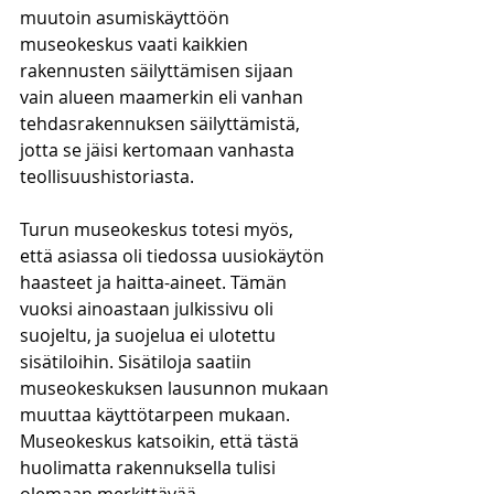
muutoin asumiskäyttöön 
museokeskus vaati kaikkien 
rakennusten säilyttämisen sijaan 
vain alueen maamerkin eli vanhan 
tehdasrakennuksen säilyttämistä, 
jotta se jäisi kertomaan vanhasta 
teollisuushistoriasta.
Turun museokeskus totesi myös, 
että asiassa oli tiedossa uusiokäytön 
haasteet ja haitta-aineet. Tämän 
vuoksi ainoastaan julkissivu oli 
suojeltu, ja suojelua ei ulotettu 
sisätiloihin. Sisätiloja saatiin 
museokeskuksen lausunnon mukaan 
muuttaa käyttötarpeen mukaan. 
Museokeskus katsoikin, että tästä 
huolimatta rakennuksella tulisi 