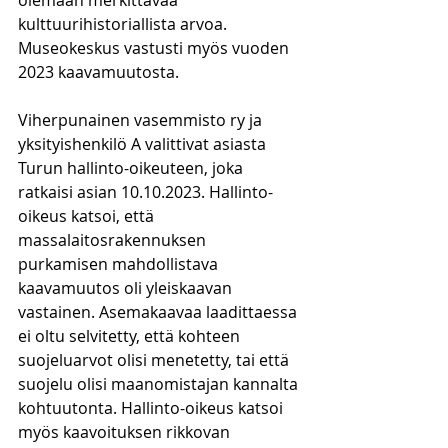
olemaan merkittävää 
kulttuurihistoriallista arvoa. 
Museokeskus vastusti myös vuoden 
2023 kaavamuutosta.
Viherpunainen vasemmisto ry ja 
yksityishenkilö A valittivat asiasta 
Turun hallinto-oikeuteen, joka 
ratkaisi asian 10.10.2023. Hallinto-
oikeus katsoi, että 
massalaitosrakennuksen 
purkamisen mahdollistava 
kaavamuutos oli yleiskaavan 
vastainen. Asemakaavaa laadittaessa 
ei oltu selvitetty, että kohteen 
suojeluarvot olisi menetetty, tai että 
suojelu olisi maanomistajan kannalta 
kohtuutonta. Hallinto-oikeus katsoi 
myös kaavoituksen rikkovan 