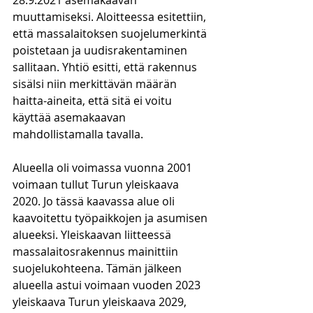
28.9.2021 asemakaavan 
muuttamiseksi. Aloitteessa esitettiin, 
että massalaitoksen suojelumerkintä 
poistetaan ja uudisrakentaminen 
sallitaan. Yhtiö esitti, että rakennus 
sisälsi niin merkittävän määrän 
haitta-aineita, että sitä ei voitu 
käyttää asemakaavan 
mahdollistamalla tavalla.
Alueella oli voimassa vuonna 2001 
voimaan tullut Turun yleiskaava 
2020. Jo tässä kaavassa alue oli 
kaavoitettu työpaikkojen ja asumisen 
alueeksi. Yleiskaavan liitteessä 
massalaitosrakennus mainittiin 
suojelukohteena. Tämän jälkeen 
alueella astui voimaan vuoden 2023 
yleiskaava Turun yleiskaava 2029, 