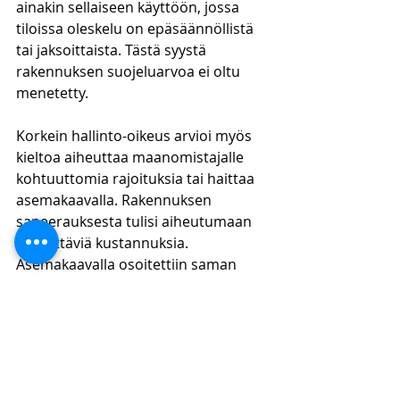
ainakin sellaiseen käyttöön, jossa 
tiloissa oleskelu on epäsäännöllistä 
tai jaksoittaista. Tästä syystä 
rakennuksen suojeluarvoa ei oltu 
menetetty.
Korkein hallinto-oikeus arvioi myös 
kieltoa aiheuttaa maanomistajalle 
kohtuuttomia rajoituksia tai haittaa 
asemakaavalla. Rakennuksen 
saneerauksesta tulisi aiheutumaan 
merkittäviä kustannuksia. 
Asemakaavalla osoitettiin saman 
maanomistajan alueelle 155 000 
kerrosneliömetriä uutta 
rakennusoikeutta. Tässä yhteydessä 
6350 kerrosneliömetrin 
massalaitosrakennus osoitettiin 
suojeltavaksi. Tältä osin 