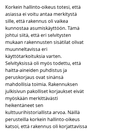
Korkein hallinto-oikeus totesi, että 
asiassa ei voitu antaa merkitystä 
sille, että rakennus oli vaikea 
kunnostaa asumiskäyttöön. Tämä 
johtui siitä, että eri selvitysten 
mukaan rakennusten sisätilat olivat 
muunneltavissa eri 
käyttötarkoituksia varten. 
Selvityksissä oli myös todettu, että 
haitta-aineiden puhdistus ja 
peruskorjaus ovat sinänsä 
mahdollisia toimia. Rakennuksen 
julkisivun pakolliset korjaukset eivät 
myöskään merkittävästi 
heikentäneet sen 
kulttuurihistoriallista arvoa. Näillä 
perusteilla korkein hallinto-oikeus 
katsoi, että rakennus oli korjattavissa 