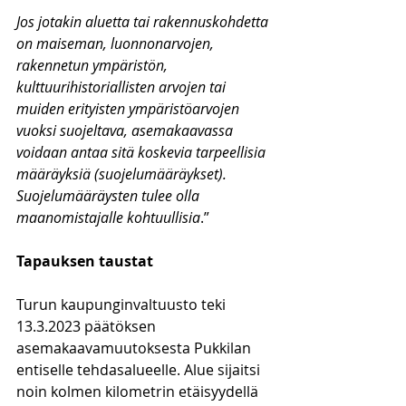
Jos jotakin aluetta tai rakennuskohdetta 
on maiseman, luonnonarvojen, 
rakennetun ympäristön, 
kulttuurihistoriallisten arvojen tai 
muiden erityisten ympäristöarvojen 
vuoksi suojeltava, asemakaavassa 
voidaan antaa sitä koskevia tarpeellisia 
määräyksiä (suojelumääräykset). 
Suojelumääräysten tulee olla 
maanomistajalle kohtuullisia
.”
Tapauksen taustat
Turun kaupunginvaltuusto teki 
13.3.2023 päätöksen 
asemakaavamuutoksesta Pukkilan 
entiselle tehdasalueelle. Alue sijaitsi 
noin kolmen kilometrin etäisyydellä 