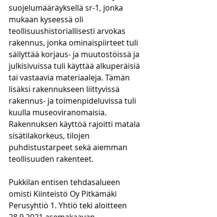
suojelumääräyksellä sr-1, jonka 
mukaan kyseessä oli 
teollisuushistoriallisesti arvokas 
rakennus, jonka ominaispiirteet tuli 
säilyttää korjaus- ja muutostöissä ja 
julkisivuissa tuli käyttää alkuperäisiä 
tai vastaavia materiaaleja. Tämän 
lisäksi rakennukseen liittyvissä 
rakennus- ja toimenpideluvissa tuli 
kuulla museoviranomaisia. 
Rakennuksen käyttöä rajoitti matala 
sisätilakorkeus, tilojen 
puhdistustarpeet sekä aiemman 
teollisuuden rakenteet.
Pukkilan entisen tehdasalueen 
omisti Kiinteistö Oy Pitkämäki 
Perusyhtiö 1. Yhtiö teki aloitteen 