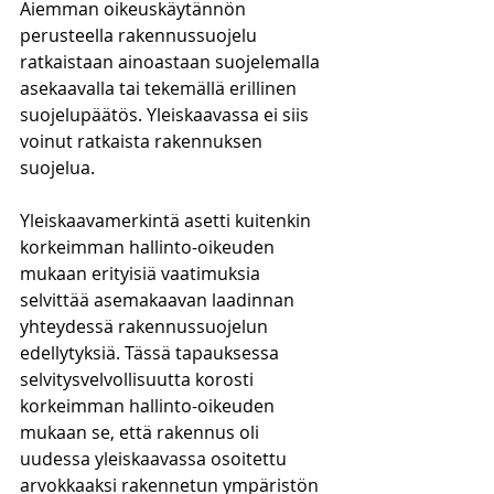
Aiemman oikeuskäytännön 
perusteella rakennussuojelu 
ratkaistaan ainoastaan suojelemalla 
asekaavalla tai tekemällä erillinen 
suojelupäätös. Yleiskaavassa ei siis 
voinut ratkaista rakennuksen 
suojelua.
Yleiskaavamerkintä asetti kuitenkin 
korkeimman hallinto-oikeuden 
mukaan erityisiä vaatimuksia 
selvittää asemakaavan laadinnan 
yhteydessä rakennussuojelun 
edellytyksiä. Tässä tapauksessa 
selvitysvelvollisuutta korosti 
korkeimman hallinto-oikeuden 
mukaan se, että rakennus oli 
uudessa yleiskaavassa osoitettu 
arvokkaaksi rakennetun ympäristön 