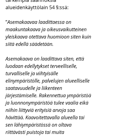
tarkempia säännöksiä 
alueidenkäyttölain 54 §:ssä:
”
Asemakaavaa laadittaessa on 
maakuntakaava ja oikeusvaikutteinen 
yleiskaava otettava huomioon siten kuin 
siitä edellä säädetään.
Asemakaava on laadittava siten, että 
luodaan edellytykset terveelliselle, 
turvalliselle ja viihtyisälle 
elinympäristölle, palvelujen alueelliselle 
saatavuudelle ja liikenteen 
järjestämiselle. Rakennettua ympäristöä 
ja luonnonympäristöä tulee vaalia eikä 
niihin liittyviä erityisiä arvoja saa 
hävittää. Kaavoitettavalla alueella tai 
sen lähiympäristössä on oltava 
riittävästi puistoja tai muita 