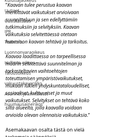
Kuluttajaoikeus
”
Kaavan tulee perustua kaavan 
Uutiset
merkittävät vaikutukset arvioivaan 
suunnitteluun ja sen edellyttämiin 
Uutiskatsaus
tutkimuksiin ja selvityksiin. Kaavan 
IPR
vaikutuksia selvitettäessä otetaan 
huomioon kaavan tehtävä ja tarkoitus.
Todistelu
Luonnonvaraoikeus
Kaavaa laadittaessa on tarpeellisessa 
Hallinto-oikeus
määrin selvitettävä suunnitelman ja 
tarkasteltavien vaihtoehtojen 
Talousoikeus
toteuttamisen ympäristövaikutukset, 
vakuustakavarikko
mukaan lukien yhdyskuntataloudelliset, 
sosiaaliset, kulttuuriset ja muut 
Asunnot ja kiinteistöt
vaikutukset. Selvitykset on tehtävä koko 
huumausainerikos
siltä alueelta, jolla kaavalla voidaan 
arvioida olevan olennaisia vaikutuksia
.”
Asemakaavan osalta tästä on vielä 