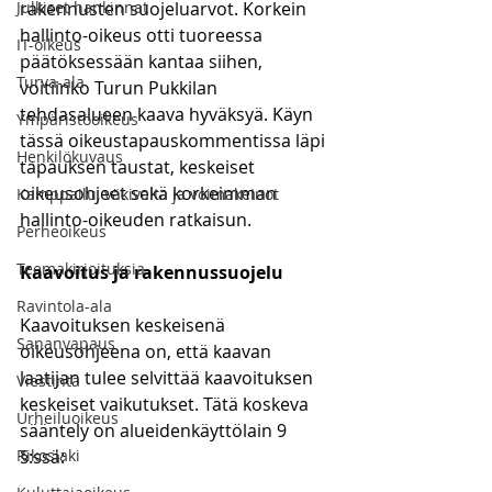
Julkiset hankinnat
rakennusten suojeluarvot. Korkein 
hallinto-oikeus otti tuoreessa 
IT-oikeus
päätöksessään kantaa siihen, 
Turva-ala
voitiinko Turun Pukkilan 
tehdasalueen kaava hyväksyä. Käyn 
Ympäristöoikeus
tässä oikeustapauskommentissa läpi 
Henkilökuvaus
tapauksen taustat, keskeiset 
oikeusohjeet sekä korkeimman 
Kamppailu, väkivalta ja voimakeinot
hallinto-oikeuden ratkaisun.
Perheoikeus
Teemakirjoituksia
Kaavoitus ja rakennussuojelu
Ravintola-ala
Kaavoituksen keskeisenä 
Sananvapaus
oikeusohjeena on, että kaavan 
laatijan tulee selvittää kaavoituksen 
Viestintä
keskeiset vaikutukset. Tätä koskeva 
Urheiluoikeus
sääntely on alueidenkäyttölain 9 
Rikoslaki
§:ssä: