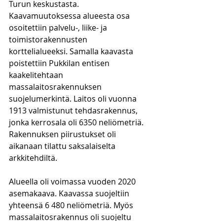
Turun keskustasta.  
Kaavamuutoksessa alueesta osa 
osoitettiin palvelu-, liike- ja 
toimistorakennusten 
korttelialueeksi. Samalla kaavasta 
poistettiin Pukkilan entisen 
kaakelitehtaan 
massalaitosrakennuksen 
suojelumerkintä. Laitos oli vuonna 
1913 valmistunut tehdasrakennus, 
jonka kerrosala oli 6350 neliömetriä. 
Rakennuksen piirustukset oli 
aikanaan tilattu saksalaiselta 
arkkitehdiltä.
Alueella oli voimassa vuoden 2020 
asemakaava. Kaavassa suojeltiin 
yhteensä 6 480 neliömetriä. Myös 
massalaitosrakennus oli suojeltu 