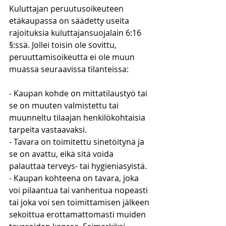
Kuluttajan peruutusoikeuteen 
etäkaupassa on säädetty useita 
rajoituksia kuluttajansuojalain 6:16 
§:ssä. Jollei toisin ole sovittu, 
peruuttamisoikeutta ei ole muun 
muassa seuraavissa tilanteissa:
- Kaupan kohde on mittatilaustyö tai 
se on muuten valmistettu tai 
muunneltu tilaajan henkilökohtaisia 
tarpeita vastaavaksi.
- Tavara on toimitettu sinetöitynä ja 
se on avattu, eikä sitä voida 
palauttaa terveys- tai hygieniasyistä.
- Kaupan kohteena on tavara, joka 
voi pilaantua tai vanhentua nopeasti 
tai joka voi sen toimittamisen jälkeen 
sekoittua erottamattomasti muiden 