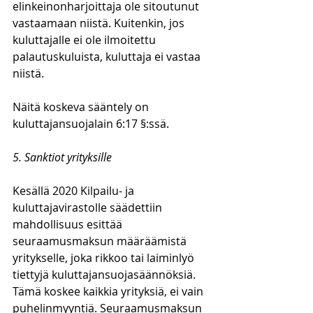
elinkeinonharjoittaja ole sitoutunut 
vastaamaan niistä. Kuitenkin, jos 
kuluttajalle ei ole ilmoitettu 
palautuskuluista, kuluttaja ei vastaa 
niistä. 
Näitä koskeva sääntely on 
kuluttajansuojalain 6:17 §:ssä. 
5. Sanktiot yrityksille
Kesällä 2020 Kilpailu- ja 
kuluttajavirastolle säädettiin 
mahdollisuus esittää 
seuraamusmaksun määräämistä 
yritykselle, joka rikkoo tai laiminlyö 
tiettyjä kuluttajansuojasäännöksiä. 
Tämä koskee kaikkia yrityksiä, ei vain 
puhelinmyyntiä. Seuraamusmaksun 