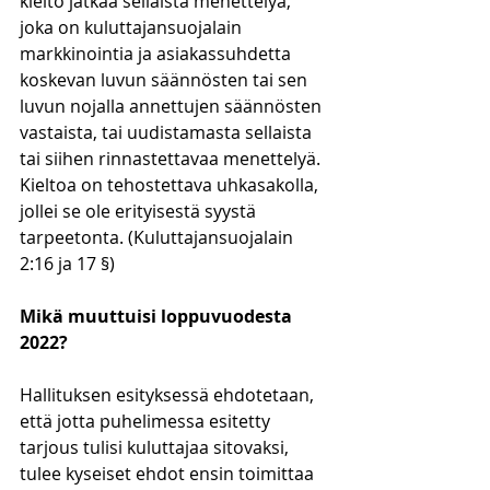
kielto jatkaa sellaista menettelyä, 
joka on kuluttajansuojalain 
markkinointia ja asiakassuhdetta 
koskevan luvun säännösten tai sen 
luvun nojalla annettujen säännösten 
vastaista, tai uudistamasta sellaista 
tai siihen rinnastettavaa menettelyä. 
Kieltoa on tehostettava uhkasakolla, 
jollei se ole erityisestä syystä 
tarpeetonta. (Kuluttajansuojalain 
2:16 ja 17 §)
Mikä muuttuisi loppuvuodesta 
2022?
Hallituksen esityksessä ehdotetaan, 
että jotta puhelimessa esitetty 
tarjous tulisi kuluttajaa sitovaksi, 
tulee kyseiset ehdot ensin toimittaa 