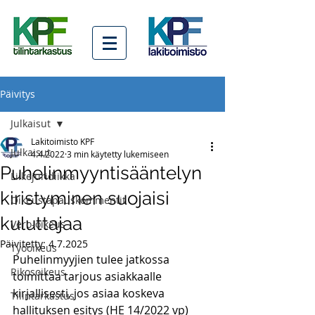
Päivitys
Julkaisut
Lakitoimisto KPF
Julkaisut
4.4.2022
3 min käytetty lukemiseen
Puhelinmyyntisääntelyn
Liikejuridiikka
kiristyminen suojaisi
Oikeustapauskommentit
kuluttajaa
Vero-oikeus
Päivitetty:
4.7.2025
Työoikeus
Puhelinmyyjien tulee jatkossa 
Rikosoikeus
toimittaa tarjous asiakkaalle 
kirjallisesti, jos asiaa koskeva 
Tilintarkastus
hallituksen esitys (HE 14/2022 vp) 