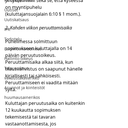
yrityksen nimi sekä se, että kyseessä 
Kuluttajaoikeus
on myyntipuhelu 
Uutiset
(kuluttajansuojalain 6:10 § 1 mom.). 
Uutiskatsaus
2. Kahden viikon peruuttamisaika
IPR
Todistelu
Puhelimessa solmittuun 
sopimukseen kuluttajalla on 14 
Luonnonvaraoikeus
päivän peruutusoikeus. 
Hallinto-oikeus
Peruuttamisaika alkaa siitä, kun 
Talousoikeus
tilausvahvistus on saapunut hänelle 
kirjallisesti tai sähköisesti. 
vakuustakavarikko
Peruuttamiseen ei vaadita mitään 
Asunnot ja kiinteistöt
syitä.
huumausainerikos
Kuluttajan peruutusaika on kuitenkin 
12 kuukautta sopimuksen 
tekemisestä tai tavaran 
vastaanottamisesta, jos 