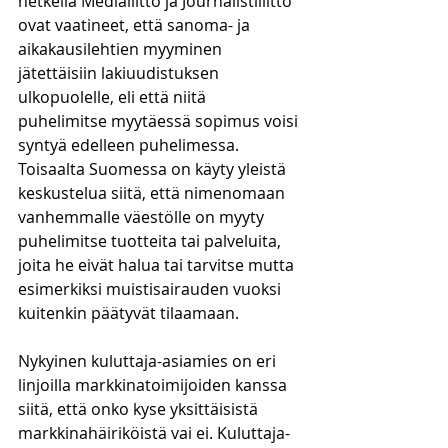
hetkellä Medialiitto ja Journalistiliitto 
ovat vaatineet, että sanoma- ja 
aikakausilehtien myyminen 
jätettäisiin lakiuudistuksen 
ulkopuolelle, eli että niitä 
puhelimitse myytäessä sopimus voisi 
syntyä edelleen puhelimessa. 
Toisaalta Suomessa on käyty yleistä 
keskustelua siitä, että nimenomaan 
vanhemmalle väestölle on myyty 
puhelimitse tuotteita tai palveluita, 
joita he eivät halua tai tarvitse mutta 
esimerkiksi muistisairauden vuoksi 
kuitenkin päätyvät tilaamaan. 
Nykyinen kuluttaja-asiamies on eri 
linjoilla markkinatoimijoiden kanssa 
siitä, että onko kyse yksittäisistä 
markkinahäiriköistä vai ei. Kuluttaja-