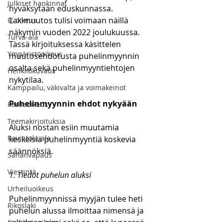
Julkiset hankinnat
hyväksytään eduskunnassa. 
Lakimuutos tulisi voimaan näillä 
IT-oikeus
näkymin vuoden 2022 joulukuussa. 
Turva-ala
Tässä kirjoituksessa käsittelen 
Ympäristöoikeus
muutosehdotusta puhelinmyynnin 
osalta sekä puhelinmyyntiehtojen 
Henkilökuvaus
nykytilaa.
Kamppailu, väkivalta ja voimakeinot
Puhelinmyynnin ehdot nykyään
Perheoikeus
Teemakirjoituksia
Aluksi nostan esiin muutamia 
Ravintola-ala
keskeisiä puhelinmyyntiä koskevia 
säännöksiä.
Sananvapaus
Viestintä
1. Tiedot puhelun aluksi
Urheiluoikeus
Puhelinmyynnissä myyjän tulee heti 
Rikoslaki
puhelun alussa ilmoittaa nimensä ja 