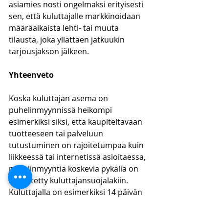
asiamies nosti ongelmaksi erityisesti 
sen, että kuluttajalle markkinoidaan 
määräaikaista lehti- tai muuta 
tilausta, joka yllättäen jatkuukin 
tarjousjakson jälkeen. 
Yhteenveto
Koska kuluttajan asema on 
puhelinmyynnissä heikompi 
esimerkiksi siksi, että kaupiteltavaan 
tuotteeseen tai palveluun 
tutustuminen on rajoitetumpaa kuin 
liikkeessä tai internetissä asioitaessa, 
puhelinmyyntiä koskevia pykäliä on 
sisällytetty kuluttajansuojalakiin. 
Kuluttajalla on esimerkiksi 14 päivän 
peruutusoikeus tiettyjä poikkeuksia 
lukuun ottamatta.