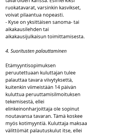
tavaroiden kanssa. Esimerkiksi 
ruokatavarat, varsinkin kasvikset, 
voivat pilaantua nopeasti.
- Kyse on yksittäisen sanoma- tai 
aikakausilehden tai 
aikakausijulkaisun toimittamisesta.
4. Suoritusten palauttaminen
Etämyyntisopimuksen 
peruutettuaan kuluttajan tulee 
palauttaa tavara viivytyksettä, 
kuitenkin viimeistään 14 päivän 
kuluttua peruuttamisilmoituksen 
tekemisestä, ellei 
elinkeinonharjoittaja ole sopinut 
noutavansa tavaran. Tämä koskee 
myös kotimyyntiä. Kuluttaja maksaa 
välittömät palautuskulut itse, ellei 