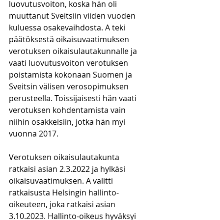
luovutusvoiton, koska hän oli 
muuttanut Sveitsiin viiden vuoden 
kuluessa osakevaihdosta. A teki 
päätöksestä oikaisuvaatimuksen 
verotuksen oikaisulautakunnalle ja 
vaati luovutusvoiton verotuksen 
poistamista kokonaan Suomen ja 
Sveitsin välisen verosopimuksen 
perusteella. Toissijaisesti hän vaati 
verotuksen kohdentamista vain 
niihin osakkeisiin, jotka hän myi 
vuonna 2017. 
Verotuksen oikaisulautakunta 
ratkaisi asian 2.3.2022 ja hylkäsi 
oikaisuvaatimuksen. A valitti 
ratkaisusta Helsingin hallinto-
oikeuteen, joka ratkaisi asian 
3.10.2023. Hallinto-oikeus hyväksyi 