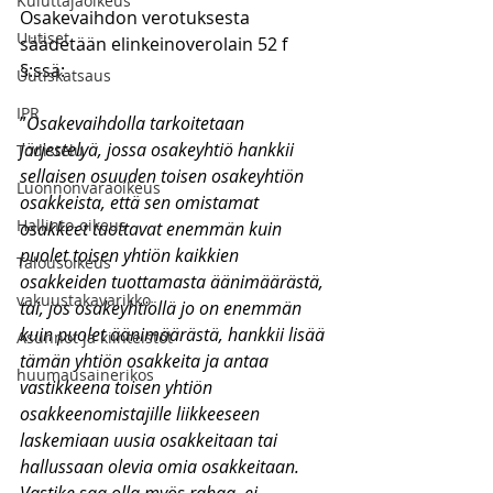
Kuluttajaoikeus
Osakevaihdon verotuksesta 
Uutiset
säädetään elinkeinoverolain 52 f 
§:ssä:
Uutiskatsaus
IPR
”
Osakevaihdolla tarkoitetaan 
järjestelyä, jossa osakeyhtiö hankkii 
Todistelu
sellaisen osuuden toisen osakeyhtiön 
Luonnonvaraoikeus
osakkeista, että sen omistamat 
Hallinto-oikeus
osakkeet tuottavat enemmän kuin 
puolet toisen yhtiön kaikkien 
Talousoikeus
osakkeiden tuottamasta äänimäärästä, 
vakuustakavarikko
tai, jos osakeyhtiöllä jo on enemmän 
kuin puolet äänimäärästä, hankkii lisää 
Asunnot ja kiinteistöt
tämän yhtiön osakkeita ja antaa 
huumausainerikos
vastikkeena toisen yhtiön 
osakkeenomistajille liikkeeseen 
laskemiaan uusia osakkeitaan tai 
hallussaan olevia omia osakkeitaan. 