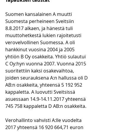
Tapauksen taustat
Suomen kansalainen A muutti 
Suomesta perheineen Sveitsiin 
8.8.2017 alkaen, ja hänestä tuli 
muuttohetkestä lukien rajoitetusti 
verovelvollinen Suomessa. A oli 
hankkinut vuosina 2004 ja 2005 
yhtiön B Oy osakkeita. Yhtiö sulautui 
C Oy:hyn vuonna 2007. Vuonna 2015 
suoritettiin kaksi osakevaihtoa, 
joiden seurauksena A:n hallussa oli D 
AB:n osakkeita, yhteensä 5 192 952 
kappaletta. A luovutti Sveitsissä 
asuessaan 14.9-14.11.2017 yhteensä 
745 758 kappaletta D AB:n osakkeita. 
Verohallinto vahvisti A:lle vuodelta 
2017 yhteensä 16 920 664,71 euron 