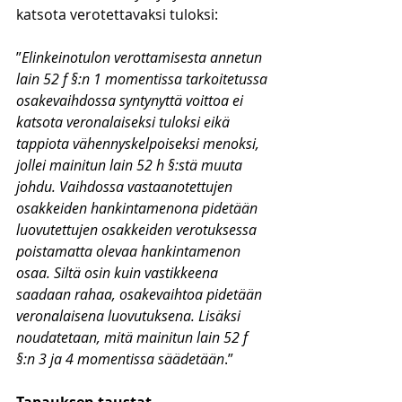
katsota verotettavaksi tuloksi:
”
Elinkeinotulon verottamisesta annetun 
lain 52 f §:n 1 momentissa tarkoitetussa 
osakevaihdossa syntynyttä voittoa ei 
katsota veronalaiseksi tuloksi eikä 
tappiota vähennyskelpoiseksi menoksi, 
jollei mainitun lain 52 h §:stä muuta 
johdu. Vaihdossa vastaanotettujen 
osakkeiden hankintamenona pidetään 
luovutettujen osakkeiden verotuksessa 
poistamatta olevaa hankintamenon 
osaa. Siltä osin kuin vastikkeena 
saadaan rahaa, osakevaihtoa pidetään 
veronalaisena luovutuksena. Lisäksi 
noudatetaan, mitä mainitun lain 52 f 
§:n 3 ja 4 momentissa säädetään
.”