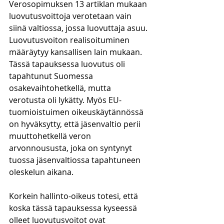
Verosopimuksen 13 artiklan mukaan 
luovutusvoittoja verotetaan vain 
siinä valtiossa, jossa luovuttaja asuu. 
Luovutusvoiton realisoituminen 
määräytyy kansallisen lain mukaan. 
Tässä tapauksessa luovutus oli 
tapahtunut Suomessa 
osakevaihtohetkellä, mutta 
verotusta oli lykätty. Myös EU-
tuomioistuimen oikeuskäytännössä 
on hyväksytty, että jäsenvaltio perii 
muuttohetkellä veron 
arvonnoususta, joka on syntynyt 
tuossa jäsenvaltiossa tapahtuneen 
oleskelun aikana. 
Korkein hallinto-oikeus totesi, että 
koska tässä tapauksessa kyseessä 
olleet luovutusvoitot ovat 