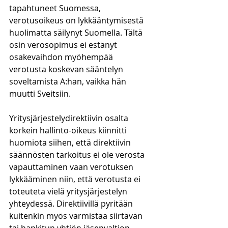
tapahtuneet Suomessa, 
verotusoikeus on lykkääntymisestä 
huolimatta säilynyt Suomella. Tältä 
osin verosopimus ei estänyt 
osakevaihdon myöhempää 
verotusta koskevan sääntelyn 
soveltamista A:han, vaikka hän 
muutti Sveitsiin. 
Yritysjärjestelydirektiivin osalta 
korkein hallinto-oikeus kiinnitti 
huomiota siihen, että direktiivin 
säännösten tarkoitus ei ole verosta 
vapauttaminen vaan verotuksen 
lykkääminen niin, että verotusta ei 
toteuteta vielä yritysjärjestelyn 
yhteydessä. Direktiivillä pyritään 
kuitenkin myös varmistaa siirtävän 