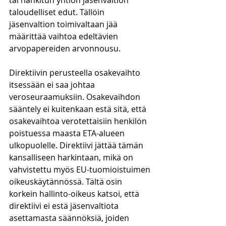
tai hankitun yhtiön jäsenvaltion 
taloudelliset edut. Tällöin 
jäsenvaltion toimivaltaan jää 
määrittää vaihtoa edeltävien 
arvopapereiden arvonnousu. 
Direktiivin perusteella osakevaihto 
itsessään ei saa johtaa 
veroseuraamuksiin. Osakevaihdon 
sääntely ei kuitenkaan estä sitä, että 
osakevaihtoa verotettaisiin henkilön 
poistuessa maasta ETA-alueen 
ulkopuolelle. Direktiivi jättää tämän 
kansalliseen harkintaan, mikä on 
vahvistettu myös EU-tuomioistuimen 
oikeuskäytännössä. Tältä osin 
korkein hallinto-oikeus katsoi, että 
direktiivi ei estä jäsenvaltiota 
asettamasta säännöksiä, joiden 