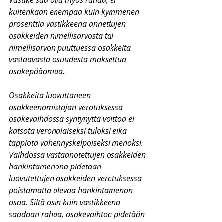
Vastike saa olla myös rahaa, ei 
kuitenkaan enempää kuin kymmenen 
prosenttia vastikkeena annettujen 
osakkeiden nimellisarvosta tai 
nimellisarvon puuttuessa osakkeita 
vastaavasta osuudesta maksettua 
osakepääomaa. 
Osakkeita luovuttaneen 
osakkeenomistajan verotuksessa 
osakevaihdossa syntynyttä voittoa ei 
katsota veronalaiseksi tuloksi eikä 
tappiota vähennyskelpoiseksi menoksi. 
Vaihdossa vastaanotettujen osakkeiden 
hankintamenona pidetään 
luovutettujen osakkeiden verotuksessa 
poistamatta olevaa hankintamenon 
osaa. Siltä osin kuin vastikkeena 
saadaan rahaa, osakevaihtoa pidetään 