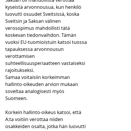
Saksan oli mahdollista verottaa 
kyseistä arvonnousua, kun henkilö 
luovutti osuudet Sveitsissä, koska 
Sveitsin ja Saksan välinen 
verosopimus mahdollisti tätä 
koskevan tiedonvaihdon. Tämän 
vuoksi EU-tuomioistuin katsoi tuossa 
tapauksessa arvonnousun 
verottamisen 
suhteellisuusperiaatteen vastaiseksi 
rajoitukseksi. 
Samaa voitaisiin korkeimman 
hallinto-oikeuden arvion mukaan 
soveltaa analogisesti myös 
Suomeen. 
Korkein hallinto-oikeus katsoi, että 
A:ta voitiin verottaa niiden 
osakkeiden osalta, jotka hän luovutti 