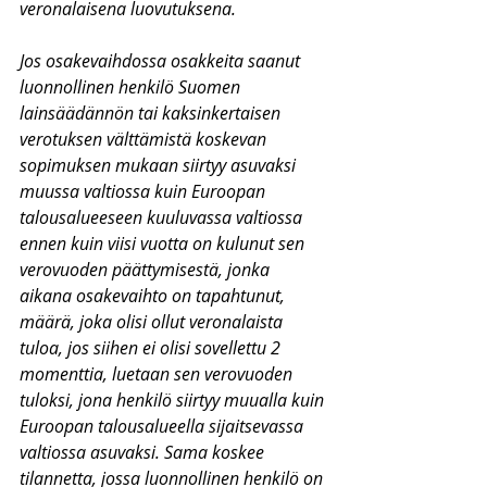
veronalaisena luovutuksena. 
Jos osakevaihdossa osakkeita saanut 
luonnollinen henkilö Suomen 
lainsäädännön tai kaksinkertaisen 
verotuksen välttämistä koskevan 
sopimuksen mukaan siirtyy asuvaksi 
muussa valtiossa kuin Euroopan 
talousalueeseen kuuluvassa valtiossa 
ennen kuin viisi vuotta on kulunut sen 
verovuoden päättymisestä, jonka 
aikana osakevaihto on tapahtunut, 
määrä, joka olisi ollut veronalaista 
tuloa, jos siihen ei olisi sovellettu 2 
momenttia, luetaan sen verovuoden 
tuloksi, jona henkilö siirtyy muualla kuin 
Euroopan talousalueella sijaitsevassa 
valtiossa asuvaksi. Sama koskee 
tilannetta, jossa luonnollinen henkilö on 