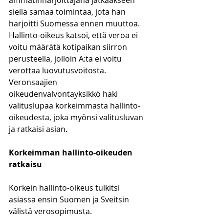
ammatinharjoittajana jatkaakseen 
siellä samaa toimintaa, jota hän 
harjoitti Suomessa ennen muuttoa. 
Hallinto-oikeus katsoi, että veroa ei 
voitu määrätä kotipaikan siirron 
perusteella, jolloin A:ta ei voitu 
verottaa luovutusvoitosta. 
Veronsaajien 
oikeudenvalvontayksikkö haki 
valituslupaa korkeimmasta hallinto-
oikeudesta, joka myönsi valitusluvan 
ja ratkaisi asian. 
Korkeimman hallinto-oikeuden 
ratkaisu
Korkein hallinto-oikeus tulkitsi 
asiassa ensin Suomen ja Sveitsin 
välistä verosopimusta. 