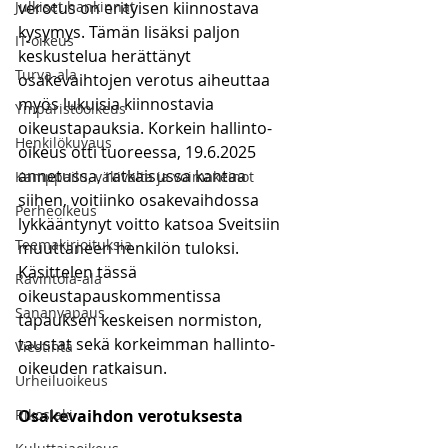
Julkiset hankinnat
verotus on erityisen kiinnostava 
kysymys. Tämän lisäksi paljon 
IT-oikeus
keskustelua herättänyt 
Turva-ala
osakevaihtojen verotus aiheuttaa 
myös lukuisia kiinnostavia 
Ympäristöoikeus
oikeustapauksia. Korkein hallinto-
Henkilökuvaus
oikeus otti tuoreessa, 19.6.2025 
annetussa, ratkaisussa kantaa 
Kamppailu, väkivalta ja voimakeinot
siihen, voitiinko osakevaihdossa 
Perheoikeus
lykkääntynyt voitto katsoa Sveitsiin 
Teemakirjoituksia
muuttaneen henkilön tuloksi. 
Käsittelen tässä 
Ravintola-ala
oikeustapauskommentissa 
Sananvapaus
tapauksen keskeisen normiston, 
taustat sekä korkeimman hallinto-
Viestintä
oikeuden ratkaisun. 
Urheiluoikeus
Rikoslaki
Osakevaihdon verotuksesta