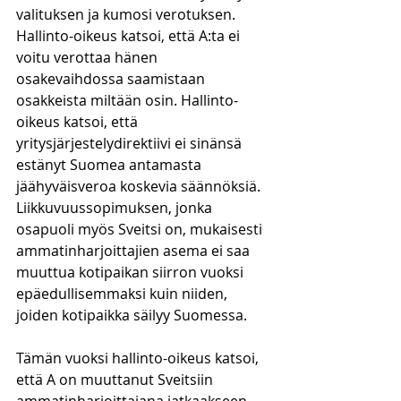
valituksen ja kumosi verotuksen. 
Hallinto-oikeus katsoi, että A:ta ei 
voitu verottaa hänen 
osakevaihdossa saamistaan 
osakkeista miltään osin. Hallinto-
oikeus katsoi, että 
yritysjärjestelydirektiivi ei sinänsä 
estänyt Suomea antamasta 
jäähyväisveroa koskevia säännöksiä. 
Liikkuvuussopimuksen, jonka 
osapuoli myös Sveitsi on, mukaisesti 
ammatinharjoittajien asema ei saa 
muuttua kotipaikan siirron vuoksi 
epäedullisemmaksi kuin niiden, 
joiden kotipaikka säilyy Suomessa. 
Tämän vuoksi hallinto-oikeus katsoi, 
että A on muuttanut Sveitsiin 