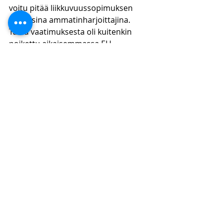
voitu pitää liikkuvuussopimuksen 
mukaisina ammatinharjoittajina. 
Tästä vaatimuksesta oli kuitenkin 
poikettu aikaisemmassa EU-
tuomioistuimen käytännössä, jos 
muodollinen lupa ei vastaa 
tosiasiallista tilaa. Korkein hallinto-
oikeus katsoi, että tätä kysymystä ei 
voitu ratkaista kirjallisessa 
menettelyssä, vaan palautti asian 
hallinto-oikeudelle suullista 
käsittelyä varten. 
Korkein hallinto-oikeus katsoi, että 
A:ta on joka tapauksessa verotettava 
luovutusvoitosta ainakin 745 758 
osakkeen osalta. Tämän lisäksi 
korkein hallinto-oikeus katsoi, että 