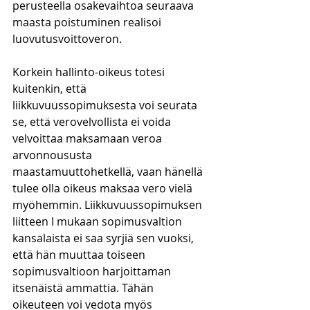
perusteella osakevaihtoa seuraava 
maasta poistuminen realisoi 
luovutusvoittoveron. 
Korkein hallinto-oikeus totesi 
kuitenkin, että 
liikkuvuussopimuksesta voi seurata 
se, että verovelvollista ei voida 
velvoittaa maksamaan veroa 
arvonnoususta 
maastamuuttohetkellä, vaan hänellä 
tulee olla oikeus maksaa vero vielä 
myöhemmin. Liikkuvuussopimuksen 
liitteen I mukaan sopimusvaltion 
kansalaista ei saa syrjiä sen vuoksi, 
että hän muuttaa toiseen 
sopimusvaltioon harjoittaman 
itsenäistä ammattia. Tähän 
oikeuteen voi vedota myös 