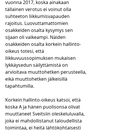
vuonna 2017, koska ainakaan 
tällainen verotus ei voinut olla 
suhteeton liikkumisvapauden 
rajoitus. Luovuttamattomien 
osakkeiden osalta kysymys sen 
sijaan oli vaikeampi. Näiden 
osakkeiden osalta korkein hallinto-
oikeus totesi, että 
liikkuvuussopimuksen mukaisen 
lykkäysedun säilyttämistä on 
arvioitava muuttohetken perusteella, 
eikä muuttohetken jälkeisillä 
tapahtumilla. 
Korkein hallinto-oikeus katsoi, että 
koska A ja hänen puolisonsa olivat 
muuttaneet Sveitsiin oleskeluluvalla, 
joka ei mahdollistanut taloudellista 
toimintaa, ei heitä lähtökohtaisesti 