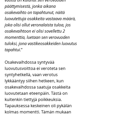
vuotta on kulunut sen verovuoden 
päättymisestä, jonka aikana 
osakevaihto on tapahtunut, näitä 
luovutettuja osakkeita vastaava määrä, 
joka olisi ollut veronalaista tuloa, jos 
osakevaihtoon ei olisi sovellettu 2 
momenttia, luetaan sen verovuoden 
tuloksi, jona vastikeosakkeiden luovutus 
tapahtui
.”
Osakevaihdossa syntyvää 
luovutusvoittoa ei veroteta sen 
syntyhetkellä, vaan verotus 
lykkääntyy siihen hetkeen, kun 
osakevaihdossa saatuja osakkeita 
luovutetaan eteenpäin. Tästä on 
kuitenkin tiettyjä poikkeuksia. 
Tapauksessa keskeinen oli pykälän 
kolmas momentti. Tämän mukaan 