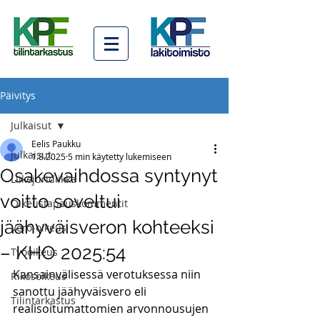
Päivitys
Julkaisut
Eelis Paukku
Julkaisut
1.8.2025
5 min käytetty lukemiseen
Osakevaihdossa syntynyt
Liikejuridiikka
voitto soveltui
Oikeustapauskommentit
jäähyväisveron kohteeksi
Vero-oikeus
– KHO 2025:54
Työoikeus
Kansainvälisessä verotuksessa niin 
Rikosoikeus
sanottu jäähyväisvero eli 
Tilintarkastus
realisoitumattomien arvonnousujen 