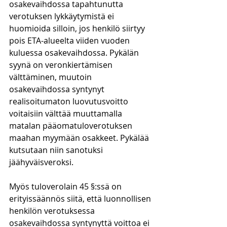
osakevaihdossa tapahtunutta 
verotuksen lykkäytymistä ei 
huomioida silloin, jos henkilö siirtyy 
pois ETA-alueelta viiden vuoden 
kuluessa osakevaihdossa. Pykälän 
syynä on veronkiertämisen 
välttäminen, muutoin 
osakevaihdossa syntynyt 
realisoitumaton luovutusvoitto 
voitaisiin välttää muuttamalla 
matalan pääomatuloverotuksen 
maahan myymään osakkeet. Pykälää 
kutsutaan niin sanotuksi 
jäähyväisveroksi. 
Myös tuloverolain 45 §:ssä on 
erityissäännös siitä, että luonnollisen 
henkilön verotuksessa 
osakevaihdossa syntynyttä voittoa ei 