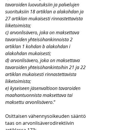
tavaroiden luovutuksiin ja palvelujen 
suorituksiin 18 artiklan a alakohdan ja 
27 artiklan mukaisesti rinnastettavista 
liiketoimista; 
c) arvonlisävero, joka on maksettava 
tavaroiden yhteisöhankinnoista 2 
artiklan 1 kohdan b alakohdan i 
alakohdan mukaisesti; 
d) arvonlisävero, joka on maksettava 
tavaroiden yhteisöhankintoihin 21 ja 22 
artiklan mukaisesti rinnastettavista 
liiketoimista; 
e) kyseiseen jäsenvaltioon tavaroiden 
maahantuonnista maksettava tai 
maksettu arvonlisävero
.”
Osittaisen vähennysoikeuden sääntö 
taas on arvonlisäverodirektiivin 