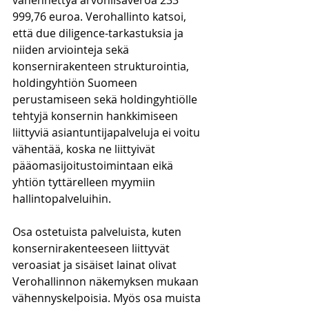
vähennettyä arvonlisäveroa 233 
999,76 euroa. Verohallinto katsoi, 
että due diligence-tarkastuksia ja 
niiden arviointeja sekä 
konsernirakenteen strukturointia, 
holdingyhtiön Suomeen 
perustamiseen sekä holdingyhtiölle 
tehtyjä konsernin hankkimiseen 
liittyviä asiantuntijapalveluja ei voitu 
vähentää, koska ne liittyivät 
pääomasijoitustoimintaan eikä 
yhtiön tyttärelleen myymiin 
hallintopalveluihin. 
Osa ostetuista palveluista, kuten 
konsernirakenteeseen liittyvät 
veroasiat ja sisäiset lainat olivat 
Verohallinnon näkemyksen mukaan 
vähennyskelpoisia. Myös osa muista 