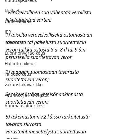
Kuluttajaoikeus
Uutiset
“
Verovelvollinen saa vähentää verollista 
liiketoimintaa varten:
Uutiskatsaus
IPR
1) toiselta verovelvolliselta ostamastaan 
tavarasta tai palvelusta suoritettavan 
Todistelu
veron taikka ostosta 8 a–8 d tai 9 §:n 
Luonnonvaraoikeus
perusteella suoritettavan veron
Hallinto-oikeus
2) maahan tuomastaan tavarasta 
Talousoikeus
suoritettavan veron;
vakuustakavarikko
3) tekemästään yhteisöhankinnasta 
Asunnot ja kiinteistöt
suoritettavan veron;
huumausainerikos
5) tekemästään 72 l §:ssä tarkoitetusta 
tavaran siirrosta 
varastointimenettelystä suoritettavan 