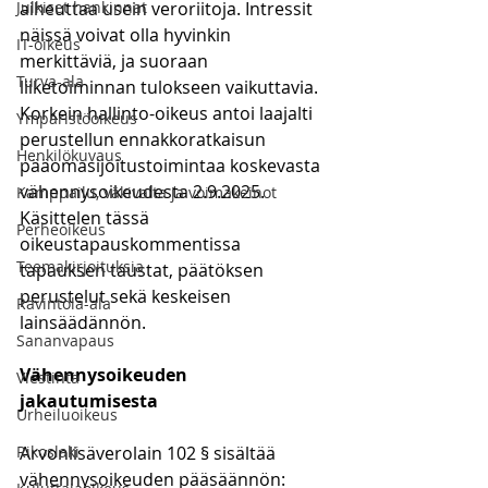
Julkiset hankinnat
aiheuttaa usein veroriitoja. Intressit 
näissä voivat olla hyvinkin 
IT-oikeus
merkittäviä, ja suoraan 
Turva-ala
liiketoiminnan tulokseen vaikuttavia. 
Korkein hallinto-oikeus antoi laajalti 
Ympäristöoikeus
perustellun ennakkoratkaisun 
Henkilökuvaus
pääomasijoitustoimintaa koskevasta 
vähennysoikeudesta 2.9.2025. 
Kamppailu, väkivalta ja voimakeinot
Käsittelen tässä 
Perheoikeus
oikeustapauskommentissa 
Teemakirjoituksia
tapauksen taustat, päätöksen 
perustelut sekä keskeisen 
Ravintola-ala
lainsäädännön. 
Sananvapaus
Vähennysoikeuden 
Viestintä
jakautumisesta
Urheiluoikeus
Rikoslaki
Arvonlisäverolain 102 § sisältää 
vähennysoikeuden pääsäännön: