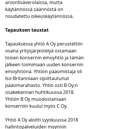
arvonlisäverolaissa, mutta 
käytännössä säännöstä on 
noudatettu oikeuskäytännössä.
Tapauksen taustat
Tapauksessa yhtiö A Oy perustettiin 
osana yritysjärjestelyä ostamaan 
toisen konsernin emoyhtiö ja tämän 
jälkeen toimimaan uuden konsernin 
emoyhtiönä. Yhtiön pääomistaja oli 
Iso-Britanniaan sijoittautunut 
pääomarahasto. Yhtiö osti B Oy:n 
osakekannan huhtikuussa 2018. 
Yhtiön B Oy muodostamaan 
konserniin kuului myös C Oy. 
Yhtiö A Oy aloitti syyskuussa 2018 
hallintopalveluiden myynnin 