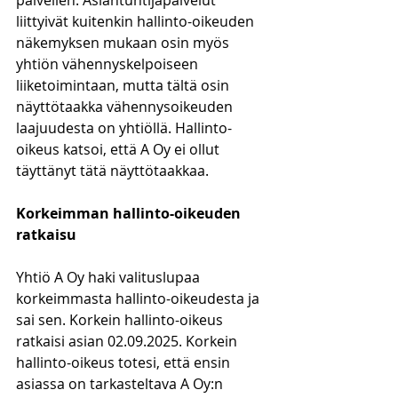
palvellen. Asiantuntijapalvelut 
liittyivät kuitenkin hallinto-oikeuden 
näkemyksen mukaan osin myös 
yhtiön vähennyskelpoiseen 
liiketoimintaan, mutta tältä osin 
näyttötaakka vähennysoikeuden 
laajuudesta on yhtiöllä. Hallinto-
oikeus katsoi, että A Oy ei ollut 
täyttänyt tätä näyttötaakkaa. 
Korkeimman hallinto-oikeuden 
ratkaisu
Yhtiö A Oy haki valituslupaa 
korkeimmasta hallinto-oikeudesta ja 
sai sen. Korkein hallinto-oikeus 
ratkaisi asian 02.09.2025. Korkein 
hallinto-oikeus totesi, että ensin 
asiassa on tarkasteltava A Oy:n 