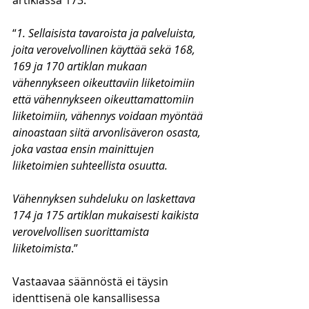
artiklassa 173:
“
1. Sellaisista tavaroista ja palveluista, 
joita verovelvollinen käyttää sekä 168, 
169 ja 170 artiklan mukaan 
vähennykseen oikeuttaviin liiketoimiin 
että vähennykseen oikeuttamattomiin 
liiketoimiin, vähennys voidaan myöntää 
ainoastaan siitä arvonlisäveron osasta, 
joka vastaa ensin mainittujen 
liiketoimien suhteellista osuutta. 
Vähennyksen suhdeluku on laskettava 
174 ja 175 artiklan mukaisesti kaikista 
verovelvollisen suorittamista 
liiketoimista
.”
Vastaavaa säännöstä ei täysin 
identtisenä ole kansallisessa 