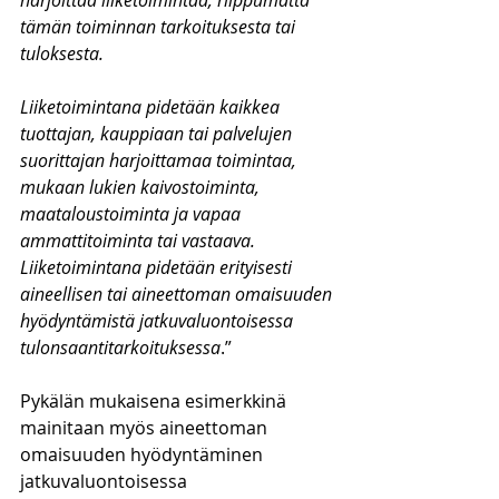
harjoittaa liiketoimintaa, riippumatta 
tämän toiminnan tarkoituksesta tai 
tuloksesta.
Liiketoimintana pidetään kaikkea 
tuottajan, kauppiaan tai palvelujen 
suorittajan harjoittamaa toimintaa, 
mukaan lukien kaivostoiminta, 
maataloustoiminta ja vapaa 
ammattitoiminta tai vastaava. 
Liiketoimintana pidetään erityisesti 
aineellisen tai aineettoman omaisuuden 
hyödyntämistä jatkuvaluontoisessa 
tulonsaantitarkoituksessa
.”
Pykälän mukaisena esimerkkinä 
mainitaan myös aineettoman 
omaisuuden hyödyntäminen 
jatkuvaluontoisessa 