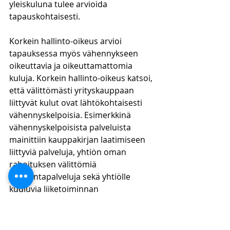
yleiskuluna tulee arvioida 
tapauskohtaisesti. 
Korkein hallinto-oikeus arvioi 
tapauksessa myös vähennykseen 
oikeuttavia ja oikeuttamattomia 
kuluja. Korkein hallinto-oikeus katsoi, 
että välittömästi yrityskauppaan 
liittyvät kulut ovat lähtökohtaisesti 
vähennyskelpoisia. Esimerkkinä 
vähennyskelpoisista palveluista 
mainittiin kauppakirjan laatimiseen 
liittyviä palveluja, yhtiön oman 
rahoituksen välittömiä 
neuvontapalveluja sekä yhtiölle 
kuuluvia liiketoiminnan 
suunnittelupalveluja.
Vähennyskelvottomien palvelujen 