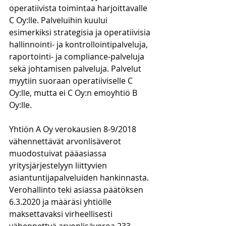
operatiivista toimintaa harjoittavalle 
C Oy:lle. Palveluihin kuului 
esimerkiksi strategisia ja operatiivisia 
hallinnointi- ja kontrollointipalveluja, 
raportointi- ja compliance-palveluja 
sekä johtamisen palveluja. Palvelut 
myytiin suoraan operatiiviselle C 
Oy:lle, mutta ei C Oy:n emoyhtiö B 
Oy:lle. 
Yhtiön A Oy verokausien 8-9/2018 
vähennettävät arvonlisäverot 
muodostuivat pääasiassa 
yritysjärjestelyyn liittyvien 
asiantuntijapalveluiden hankinnasta. 
Verohallinto teki asiassa päätöksen 
6.3.2020 ja määräsi yhtiölle 
maksettavaksi virheellisesti 