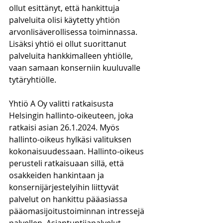
ollut esittänyt, että hankittuja 
palveluita olisi käytetty yhtiön 
arvonlisäverollisessa toiminnassa. 
Lisäksi yhtiö ei ollut suorittanut 
palveluita hankkimalleen yhtiölle, 
vaan samaan konserniin kuuluvalle 
tytäryhtiölle. 
Yhtiö A Oy valitti ratkaisusta 
Helsingin hallinto-oikeuteen, joka 
ratkaisi asian 26.1.2024. Myös 
hallinto-oikeus hylkäsi valituksen 
kokonaisuudessaan. Hallinto-oikeus 
perusteli ratkaisuaan sillä, että 
osakkeiden hankintaan ja 
konsernijärjestelyihin liittyvät 
palvelut on hankittu pääasiassa 
pääomasijoitustoiminnan intressejä 