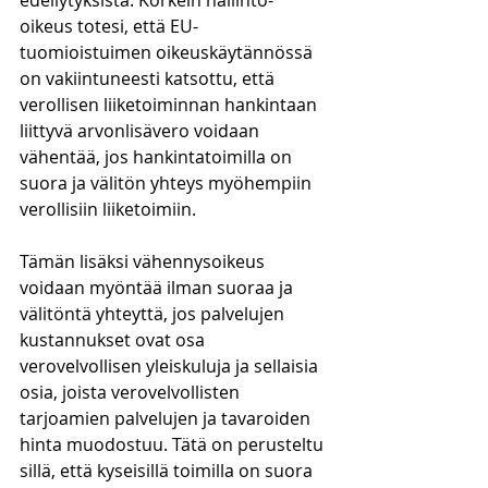
edellytyksistä. Korkein hallinto-
oikeus totesi, että EU-
tuomioistuimen oikeuskäytännössä 
on vakiintuneesti katsottu, että 
verollisen liiketoiminnan hankintaan 
liittyvä arvonlisävero voidaan 
vähentää, jos hankintatoimilla on 
suora ja välitön yhteys myöhempiin 
verollisiin liiketoimiin. 
Tämän lisäksi vähennysoikeus 
voidaan myöntää ilman suoraa ja 
välitöntä yhteyttä, jos palvelujen 
kustannukset ovat osa 
verovelvollisen yleiskuluja ja sellaisia 
osia, joista verovelvollisten 
tarjoamien palvelujen ja tavaroiden 
hinta muodostuu. Tätä on perusteltu 
sillä, että kyseisillä toimilla on suora 