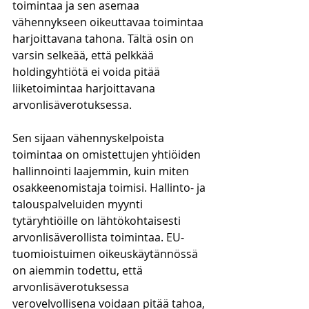
toimintaa ja sen asemaa 
vähennykseen oikeuttavaa toimintaa 
harjoittavana tahona. Tältä osin on 
varsin selkeää, että pelkkää 
holdingyhtiötä ei voida pitää 
liiketoimintaa harjoittavana 
arvonlisäverotuksessa. 
Sen sijaan vähennyskelpoista 
toimintaa on omistettujen yhtiöiden 
hallinnointi laajemmin, kuin miten 
osakkeenomistaja toimisi. Hallinto- ja 
talouspalveluiden myynti 
tytäryhtiöille on lähtökohtaisesti 
arvonlisäverollista toimintaa. EU-
tuomioistuimen oikeuskäytännössä 
on aiemmin todettu, että 
arvonlisäverotuksessa 
verovelvollisena voidaan pitää tahoa, 