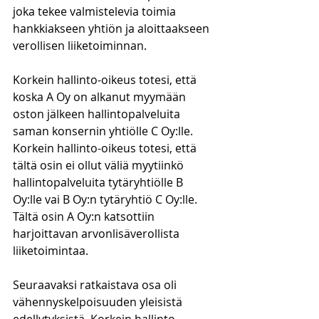
joka tekee valmistelevia toimia 
hankkiakseen yhtiön ja aloittaakseen 
verollisen liiketoiminnan. 
Korkein hallinto-oikeus totesi, että 
koska A Oy on alkanut myymään 
oston jälkeen hallintopalveluita 
saman konsernin yhtiölle C Oy:lle. 
Korkein hallinto-oikeus totesi, että 
tältä osin ei ollut väliä myytiinkö 
hallintopalveluita tytäryhtiölle B 
Oy:lle vai B Oy:n tytäryhtiö C Oy:lle. 
Tältä osin A Oy:n katsottiin 
harjoittavan arvonlisäverollista 
liiketoimintaa. 
Seuraavaksi ratkaistava osa oli 
vähennyskelpoisuuden yleisistä 