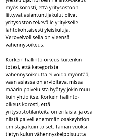
yleiskuluja. Korkein hallinto-oikeus 
myös korosti, että yritysostoon 
liittyvät asiantuntijakulut olivat 
yritysoston tekevälle yritykselle 
lähtökohtaisesti yleiskuluja. 
Verovelvollisella on yleensä 
vähennysoikeus. 
Korkein hallinto-oikeus kuitenkin 
totesi, että kategorista 
vähennysoikeutta ei voida myöntää, 
vaan asiassa on arvioitava, missä 
määrin palveluista hyötyy jokin muu 
kuin yhtiö itse. Korkein hallinto-
oikeus korosti, että 
yritysostotilanteita on erilaisia, ja osa 
niistä palveli enemmän osakeyhtiön 
omistajia kuin toiset. Tämän vuoksi 
tietyn kulun vähennyskelpoisuutta 