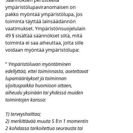
Säännöksen perusteella 
ympäristölupaviranomaisen on 
pakko myöntää ympäristölupa, jos 
toiminta täyttää lainsäädännön 
vaatimukset. Ympäristönsuojelulain 
49 § sisältää säännökset siitä, mitä 
toiminta ei saa aiheuttaa, jotta sille 
voidaan myöntää ympäristölupa:
” 
Ympäristöluvan myöntäminen 
edellyttää, ettei toiminnasta, asetettavat 
lupamääräykset ja toiminnan 
sijoituspaikka huomioon ottaen, 
aiheudu yksinään tai yhdessä muiden 
toimintojen kanssa:
1) terveyshaittaa;
2) merkittävää muuta 5 §:n 1 momentin 
2 kohdassa tarkoitettua seurausta tai 