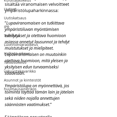
Kuluttajaoikeus
sisältää viranomaisen velvoitteet 
Uutiset
ympäristölupaharkinnassa:
Uutiskatsaus
”
Lupaviranomaisen on tutkittava 
IPR
ympäristöluvan myöntämisen 
edellytykset ja otettava huomioon 
Todistelu
asiassa annetut lausunnot ja tehdyt 
Luonnonvaraoikeus
muistutukset ja mielipiteet. 
Hallinto-oikeus
Lupaviranomaisen on muutoinkin 
otettava huomioon, mitä yleisen ja 
Talousoikeus
yksityisen edun turvaamiseksi 
vakuustakavarikko
säädetään.
Asunnot ja kiinteistöt
Ympäristölupa on myönnettävä, jos 
huumausainerikos
toiminta täyttää tämän lain ja jätelain 
sekä niiden nojalla annettujen 
säännösten vaatimukset
.”