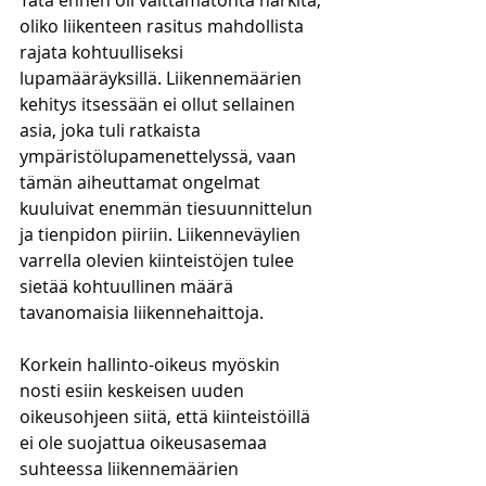
Tätä ennen oli välttämätöntä harkita, 
oliko liikenteen rasitus mahdollista 
rajata kohtuulliseksi 
lupamääräyksillä. Liikennemäärien 
kehitys itsessään ei ollut sellainen 
asia, joka tuli ratkaista 
ympäristölupamenettelyssä, vaan 
tämän aiheuttamat ongelmat 
kuuluivat enemmän tiesuunnittelun 
ja tienpidon piiriin. Liikenneväylien 
varrella olevien kiinteistöjen tulee 
sietää kohtuullinen määrä 
tavanomaisia liikennehaittoja. 
Korkein hallinto-oikeus myöskin 
nosti esiin keskeisen uuden 
oikeusohjeen siitä, että kiinteistöillä 
ei ole suojattua oikeusasemaa 
suhteessa liikennemäärien 