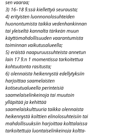
sen vaaraa;
3) 16–18 §:ssä kiellettyä seurausta;
4) erityisten luonnonolosuhteiden 
huonontumista taikka vedenhankinnan 
tai yleiseltä kannalta tärkeän muun 
käyttömahdollisuuden vaarantumista 
toiminnan vaikutusalueella;
5) eräistä naapuruussuhteista annetun 
lain 17 §:n 1 momentissa tarkoitettua 
kohtuutonta rasitusta;
6) olennaista heikennystä edellytyksiin 
harjoittaa saamelaisten 
kotiseutualueella perinteisiä 
saamelaiselinkeinoja tai muutoin 
ylläpitää ja kehittää 
saamelaiskulttuuria taikka olennaista 
heikennystä kolttien elinolosuhteisiin tai 
mahdollisuuksiin harjoittaa kolttalaissa 
tarkoitettuja luontaiselinkeinoja koltta-