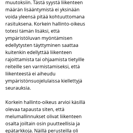
muutoksiin. Tästä syystä liikenteen 
määrän lisääntymistä ei yksinään 
voida yleensä pitää kohtuuttomana 
rasituksena. Korkein hallinto-oikeus 
totesi tämän lisäksi, että 
ympäristöluvan myöntämisen 
edellytysten täyttyminen saattaa 
kuitenkin edellyttää liikenteen 
rajoittamista tai ohjaamista tietyille 
reiteille sen varmistamiseksi, että 
liikenteestä ei aiheudu 
ympäristönsuojelulaissa kiellettyjä 
seurauksia.
Korkein hallinto-oikeus arvioi käsillä 
olevaa tapausta siten, että 
melumallinnukset olivat liikenteen 
osalta joiltain osin puutteellisia ja 
epätarkkoja. Näillä perusteilla oli 