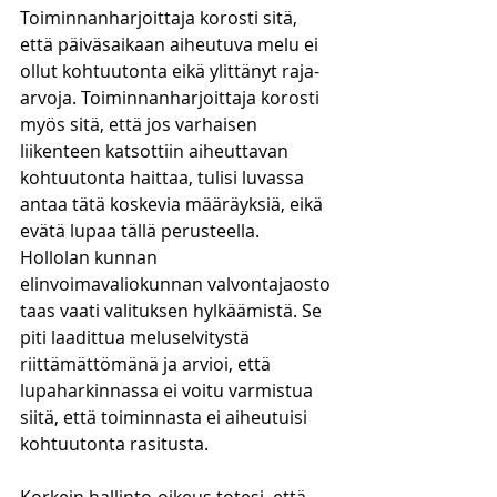
Toiminnanharjoittaja korosti sitä, 
että päiväsaikaan aiheutuva melu ei 
ollut kohtuutonta eikä ylittänyt raja-
arvoja. Toiminnanharjoittaja korosti 
myös sitä, että jos varhaisen 
liikenteen katsottiin aiheuttavan 
kohtuutonta haittaa, tulisi luvassa 
antaa tätä koskevia määräyksiä, eikä 
evätä lupaa tällä perusteella. 
Hollolan kunnan 
elinvoimavaliokunnan valvontajaosto 
taas vaati valituksen hylkäämistä. Se 
piti laadittua meluselvitystä 
riittämättömänä ja arvioi, että 
lupaharkinnassa ei voitu varmistua 
siitä, että toiminnasta ei aiheutuisi 
kohtuutonta rasitusta.