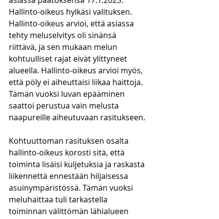
asiassa päätöksensä 17.1.2023. 
Hallinto-oikeus hylkäsi valituksen. 
Hallinto-oikeus arvioi, että asiassa 
tehty meluselvitys oli sinänsä 
riittävä, ja sen mukaan melun 
kohtuulliset rajat eivät ylittyneet 
alueella. Hallinto-oikeus arvioi myös, 
että pöly ei aiheuttaisi liikaa haittoja. 
Tämän vuoksi luvan epääminen 
saattoi perustua vain melusta 
naapureille aiheutuvaan rasitukseen.
Kohtuuttoman rasituksen osalta 
hallinto-oikeus korosti sitä, että 
toiminta lisäisi kuljetuksia ja raskasta 
liikennettä ennestään hiljaisessa 
asuinympäristössä. Tämän vuoksi 
meluhaittaa tuli tarkastella 
toiminnan välittömän lähialueen 