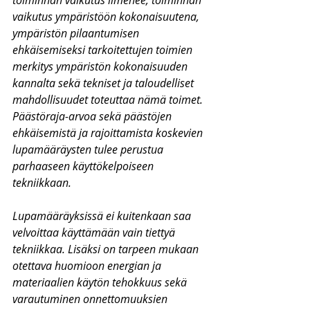
toiminnan vaikutus ilmenee, toiminnan 
vaikutus ympäristöön kokonaisuutena, 
ympäristön pilaantumisen 
ehkäisemiseksi tarkoitettujen toimien 
merkitys ympäristön kokonaisuuden 
kannalta sekä tekniset ja taloudelliset 
mahdollisuudet toteuttaa nämä toimet. 
Päästöraja-arvoa sekä päästöjen 
ehkäisemistä ja rajoittamista koskevien 
lupamääräysten tulee perustua 
parhaaseen käyttökelpoiseen 
tekniikkaan. 
Lupamääräyksissä ei kuitenkaan saa 
velvoittaa käyttämään vain tiettyä 
tekniikkaa. Lisäksi on tarpeen mukaan 
otettava huomioon energian ja 
materiaalien käytön tehokkuus sekä 
varautuminen onnettomuuksien 