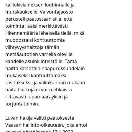
kalliokiviaineksen louhinnalle ja 
murskaukselle. Valvontajaosto 
perusteli päätöstään sillä, että 
toiminta lisäisi merkittävästi 
liikennemääriä läheisellä tiellä, mikä 
muodostaisi kohtuuttomia 
viihtyvyyshaittoja tämän 
metsäautotien varrella oleville 
kahdelle asuinkiinteistölle. Tämä 
haitta katsottiin naapurussuhdelain 
mukaiseksi kohtuuttomaksi 
rasitukseksi, ja valiokunnan mukaan 
näitä haittoja ei voitu ehkäistä 
riittävästi lupamääräyksin ja 
torjuntatoimin.
Luvan hakija valitti päätöksestä 
Vaasan hallinto-oikeuteen, joka antoi 