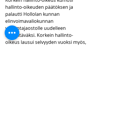
Korkein hallinto-oikeus kumosi 
hallinto-oikeuden päätöksen ja 
palautti Hollolan kunnan 
elinvoimavaliokunnan 
valvontajaostolle uudelleen 
käsiteltäväksi. Korkein hallinto-
oikeus lausui selvyyden vuoksi myös, 
että tässä yhteydessä luvanhakijalle 
tulee antaa mahdollisuus päivittää 
melumallinnusta, sekä huomioida 
lupaharkinnassa mahdollisuus rajata 
melua lupamääräyksillä.
Yhteenveto
Korkeimman hallinto-oikeuden 
ratkaisu oli liikenteen osalta 
mielenkiintoinen. Korkein hallinto-
oikeus vahvisti aiemman 