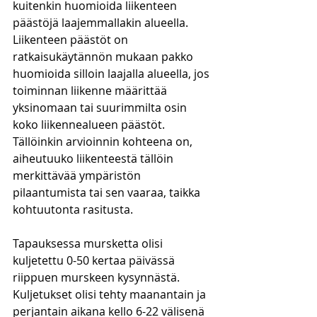
kuitenkin huomioida liikenteen 
päästöjä laajemmallakin alueella. 
Liikenteen päästöt on 
ratkaisukäytännön mukaan pakko 
huomioida silloin laajalla alueella, jos 
toiminnan liikenne määrittää 
yksinomaan tai suurimmilta osin 
koko liikennealueen päästöt. 
Tällöinkin arvioinnin kohteena on, 
aiheutuuko liikenteestä tällöin 
merkittävää ympäristön 
pilaantumista tai sen vaaraa, taikka 
kohtuutonta rasitusta.
Tapauksessa mursketta olisi 
kuljetettu 0-50 kertaa päivässä 
riippuen murskeen kysynnästä. 
Kuljetukset olisi tehty maanantain ja 
perjantain aikana kello 6-22 välisenä 