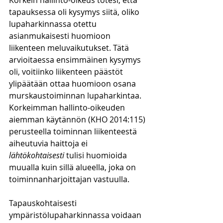
Korkein hallinto-oikeus totesi, että 
tapauksessa oli kysymys siitä, oliko 
lupaharkinnassa otettu 
asianmukaisesti huomioon 
liikenteen meluvaikutukset. Tätä 
arvioitaessa ensimmäinen kysymys 
oli, voitiinko liikenteen päästöt 
ylipäätään ottaa huomioon osana 
murskaustoiminnan lupaharkintaa. 
Korkeimman hallinto-oikeuden 
aiemman käytännön (KHO 2014:115) 
perusteella toiminnan liikenteestä 
aiheutuvia haittoja ei 
lähtökohtaisesti
 tulisi huomioida 
muualla kuin sillä alueella, joka on 
toiminnanharjoittajan vastuulla.
Tapauskohtaisesti 
ympäristölupaharkinnassa voidaan 