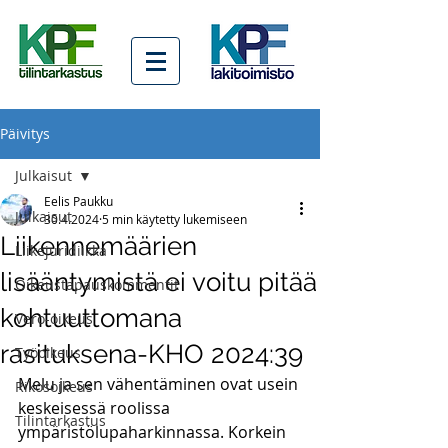
Päivitys
Julkaisut
Eelis Paukku
Julkaisut
30.4.2024
5 min käytetty lukemiseen
Liikennemäärien
Liikejuridiikka
lisääntymistä ei voitu pitää
Oikeustapauskommentit
kohtuuttomana
Vero-oikeus
rasituksena-KHO 2024:39
Työoikeus
Melu ja sen vähentäminen ovat usein 
Rikosoikeus
keskeisessä roolissa 
Tilintarkastus
ympäristölupaharkinnassa. Korkein 