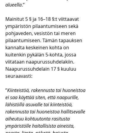
alueella
.”
Mainitut 5 § ja 16–18 §:t viittaavat 
ympäristön pilaantumiseen sekä 
pohjaveden, vesistön tai meren 
pilaantumiseen. Tämän tapauksen 
kannalta keskeinen kohta on 
kuitenkin pykälän 5-kohta, jossa 
viitataan naapurussuhdelakiin. 
Naapurussuhdelain 17 § kuuluu 
seuraavasti:
”
Kiinteistöä, rakennusta tai huoneistoa 
ei saa käyttää siten, että naapurille, 
lähistöllä asuvalle tai kiinteistöä, 
rakennusta tai huoneistoa hallitsevalle 
aiheutuu kohtuutonta rasitusta 
ympäristölle haitallisista aineista, 