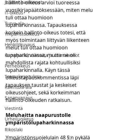
Julkiset hankinnat
hallinto-oikeus arvioi tuoreessa 
vuosikirjapäätöksessään, miten melu 
IT-oikeus
tuli ottaa huomioon 
Turva-ala
lupaharkinnassa. Tapauksessa 
korkein hallinto-oikeus totesi, että 
Ympäristöoikeus
myös toimintaan liittyvän liikenteen 
Henkilökuvaus
melut tuli ottaa huomioon 
lupaharkinnassa, mutta ne oli 
Kamppailu, väkivalta ja voimakeinot
mahdollista rajata kohtuullisiksi 
Perheoikeus
lupaharkinnalla. Käyn tässä 
Teemakirjoituksia
oikeustapauskommentissa läpi 
tapauksen taustat ja keskeiset 
Ravintola-ala
oikeusohjeet, sekä korkeimman 
Sananvapaus
hallinto-oikeuden ratkaisun.
Viestintä
Meluhaitta naapurustolle 
Urheiluoikeus
ympäristölupaharkinnassa
Rikoslaki
Ympäristönsuojelulain 48 §:n pykälä 