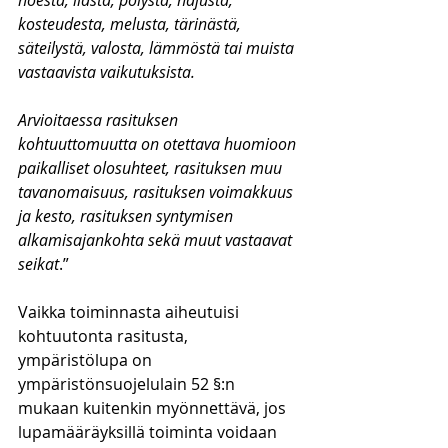
noesta, liasta, pölystä, hajusta, 
kosteudesta, melusta, tärinästä, 
säteilystä, valosta, lämmöstä tai muista 
vastaavista vaikutuksista.
Arvioitaessa rasituksen 
kohtuuttomuutta on otettava huomioon 
paikalliset olosuhteet, rasituksen muu 
tavanomaisuus, rasituksen voimakkuus 
ja kesto, rasituksen syntymisen 
alkamisajankohta sekä muut vastaavat 
seikat
.”
Vaikka toiminnasta aiheutuisi 
kohtuutonta rasitusta, 
ympäristölupa on 
ympäristönsuojelulain 52 §:n 
mukaan kuitenkin myönnettävä, jos 
lupamääräyksillä toiminta voidaan 