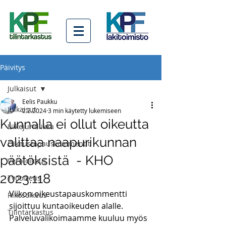
Päivitys
Julkaisut
Eelis Paukku
Julkaisut
2.2.2024
3 min käytetty lukemiseen
Kunnalla ei ollut oikeutta
Liikejuridiikka
valittaa naapurikunnan
Oikeustapauskommentit
päätöksistä - KHO
Vero-oikeus
2023:118
Työoikeus
Viikon oikeustapauskommentti 
Rikosoikeus
sijoittuu kuntaoikeuden alalle. 
Tilintarkastus
Palveluvalikoimaamme kuuluu myös 