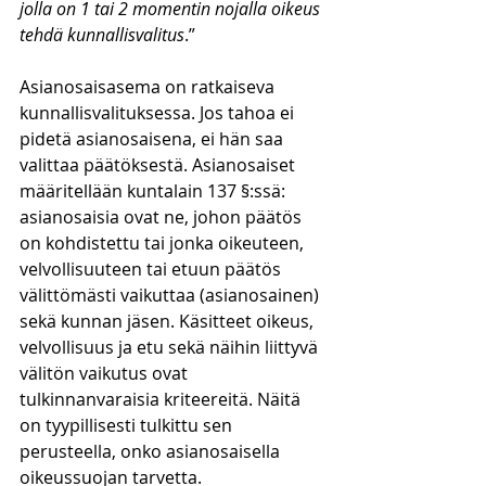
jolla on 1 tai 2 momentin nojalla oikeus 
tehdä kunnallisvalitus
.”
Asianosaisasema on ratkaiseva 
kunnallisvalituksessa. Jos tahoa ei 
pidetä asianosaisena, ei hän saa 
valittaa päätöksestä. Asianosaiset 
määritellään kuntalain 137 §:ssä: 
asianosaisia ovat ne, johon päätös 
on kohdistettu tai jonka oikeuteen, 
velvollisuuteen tai etuun päätös 
välittömästi vaikuttaa (asianosainen) 
sekä kunnan jäsen. Käsitteet oikeus, 
velvollisuus ja etu sekä näihin liittyvä 
välitön vaikutus ovat 
tulkinnanvaraisia kriteereitä. Näitä 
on tyypillisesti tulkittu sen 
perusteella, onko asianosaisella 
oikeussuojan tarvetta.