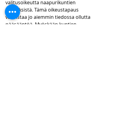
valitusoikeutta naapurikuntien 
päätöksistä. Tämä oikeustapaus 
vahvistaa jo aiemmin tiedossa ollutta 
pääsääntöä. Myöskään kuntien 
välisiin sopimuksiin liittyvät 
päätökset eivät ole valituskelpoisia, 
vaan ne tulee ratkaista 
hallintoriitamenettelyssä. Päätös 
korostaa kuntien itsehallintoa ja 
tasaveroisten kuntien välisiä 
oikeussuhteita.
Lue lisää 
oikeustapauskommenttejamme
https://www.kpflaki.com/blog/categor
ies/oikeustapauskommentit
Eelis Paukku
OTT, KTM (Laskentatoimi ja 