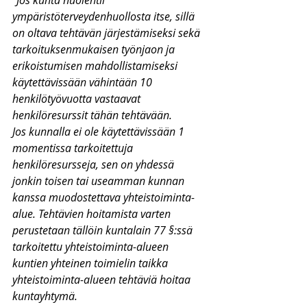
”
Jos kunta huolehtii 
ympäristöterveydenhuollosta itse, sillä 
on oltava tehtävän järjestämiseksi sekä 
tarkoituksenmukaisen työnjaon ja 
erikoistumisen mahdollistamiseksi 
käytettävissään vähintään 10 
henkilötyövuotta vastaavat 
henkilöresurssit tähän tehtävään.
Jos kunnalla ei ole käytettävissään 1 
momentissa tarkoitettuja 
henkilöresursseja, sen on yhdessä 
jonkin toisen tai useamman kunnan 
kanssa muodostettava yhteistoiminta-
alue. Tehtävien hoitamista varten 
perustetaan tällöin kuntalain 77 §:ssä 
tarkoitettu yhteistoiminta-alueen 
kuntien yhteinen toimielin taikka 
yhteistoiminta-alueen tehtäviä hoitaa 
kuntayhtymä.