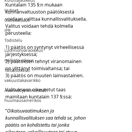
Kuluttajaoikeus
Kuntalain 135 §:n mukaan 
Uutiset
kunnanvaltuuston päätöksestä 
voidaan valittaa kunnallisvalituksella. 
Uutiskatsaus
Valitus voidaan tehdä kolmella 
IPR
perusteella:
Todistelu
1) päätös on syntynyt virheellisessä 
Luonnonvaraoikeus
järjestyksessä;
Hallinto-oikeus
2) päätöksen tehnyt viranomainen 
on ylittänyt toimivaltansa; tai
Talousoikeus
3) päätös on muuten lainvastainen.
vakuustakavarikko
Valitukseen oikeutetut taas 
Asunnot ja kiinteistöt
mainitaan kuntalain 137 §:ssä:
huumausainerikos
”
Oikaisuvaatimuksen ja 
kunnallisvalituksen saa tehdä se, johon 
päätös on kohdistettu tai jonka 