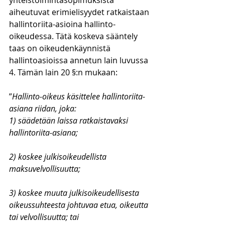
yhteistoimintasopimuksista 
aiheutuvat erimielisyydet ratkaistaan 
hallintoriita-asioina hallinto-
oikeudessa. Tätä koskeva sääntely 
taas on oikeudenkäynnistä 
hallintoasioissa annetun lain luvussa 
4. Tämän lain 20 §:n mukaan:
”
Hallinto-oikeus käsittelee hallintoriita-
asiana riidan, joka:
1) säädetään laissa ratkaistavaksi 
hallintoriita-asiana;
2) koskee julkisoikeudellista 
maksuvelvollisuutta;
3) koskee muuta julkisoikeudellisesta 
oikeussuhteesta johtuvaa etua, oikeutta 
tai velvollisuutta; tai