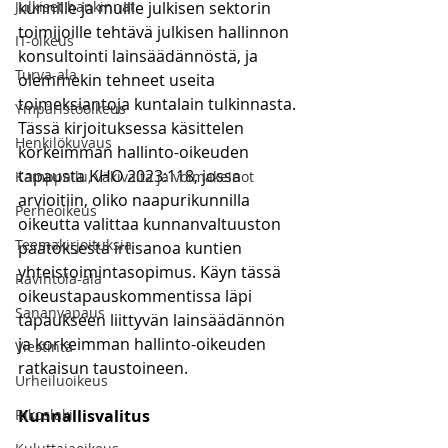
Julkiset hankinnat
kunnille ja muille julkisen sektorin 
toimijoille tehtävä julkisen hallinnon 
IT-oikeus
konsultointi lainsäädännöstä, ja 
Turva-ala
olemmekin tehneet useita 
toimeksiantoja kuntalain tulkinnasta. 
Ympäristöoikeus
Tässä kirjoituksessa käsittelen 
Henkilökuvaus
korkeimman hallinto-oikeuden 
tapausta KHO 2023:118, jossa 
Kamppailu, väkivalta ja voimakeinot
arvioitiin, oliko naapurikunnilla 
Perheoikeus
oikeutta valittaa kunnanvaltuuston 
Teemakirjoituksia
päätöksestä irtisanoa kuntien 
yhteistoimintasopimus. Käyn tässä 
Ravintola-ala
oikeustapauskommentissa läpi 
Sananvapaus
tapaukseen liittyvän lainsäädännön 
ja korkeimman hallinto-oikeuden 
Viestintä
ratkaisun taustoineen.
Urheiluoikeus
Rikoslaki
Kunnallisvalitus