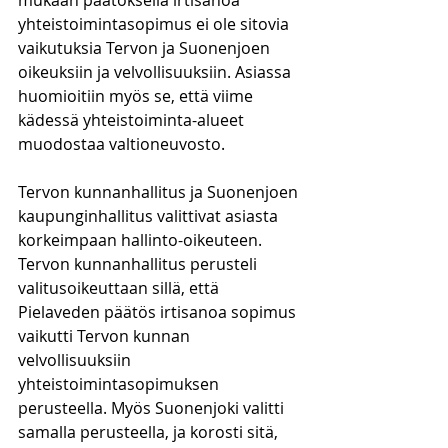
mukaan päätöksellä irtisanoa 
yhteistoimintasopimus ei ole sitovia 
vaikutuksia Tervon ja Suonenjoen 
oikeuksiin ja velvollisuuksiin. Asiassa 
huomioitiin myös se, että viime 
kädessä yhteistoiminta-alueet 
muodostaa valtioneuvosto.
Tervon kunnanhallitus ja Suonenjoen 
kaupunginhallitus valittivat asiasta 
korkeimpaan hallinto-oikeuteen. 
Tervon kunnanhallitus perusteli 
valitusoikeuttaan sillä, että 
Pielaveden päätös irtisanoa sopimus 
vaikutti Tervon kunnan 
velvollisuuksiin 
yhteistoimintasopimuksen 
perusteella. Myös Suonenjoki valitti 
samalla perusteella, ja korosti sitä, 