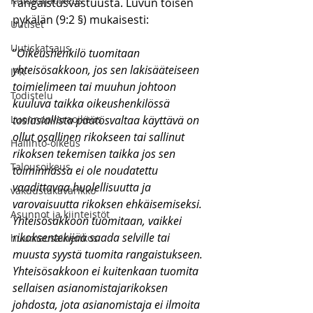
Kuluttajaoikeus
rangaistusvastuusta. Luvun toisen 
pykälän (9:2 §) mukaisesti:
Uutiset
Uutiskatsaus
”
Oikeushenkilö tuomitaan 
yhteisösakkoon, jos sen lakisääteiseen 
IPR
toimielimeen tai muuhun johtoon 
Todistelu
kuuluva taikka oikeushenkilössä 
Luonnonvaraoikeus
tosiasiallista päätösvaltaa käyttävä on 
ollut osallinen rikokseen tai sallinut 
Hallinto-oikeus
rikoksen tekemisen taikka jos sen 
Talousoikeus
toiminnassa ei ole noudatettu 
vaadittavaa huolellisuutta ja 
vakuustakavarikko
varovaisuutta rikoksen ehkäisemiseksi.
Asunnot ja kiinteistöt
Yhteisösakkoon tuomitaan, vaikkei 
rikoksentekijää saada selville tai 
huumausainerikos
muusta syystä tuomita rangaistukseen. 
Yhteisösakkoon ei kuitenkaan tuomita 
sellaisen asianomistajarikoksen 
johdosta, jota asianomistaja ei ilmoita 