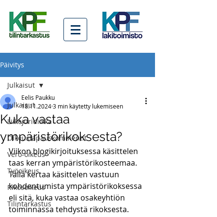
Päivitys
Julkaisut
Eelis Paukku
Julkaisut
18.11.2024
3 min käytetty lukemiseen
Kuka vastaa
Liikejuridiikka
ympäristörikoksesta?
Oikeustapauskommentit
Viikon blogikirjoituksessa käsittelen 
Vero-oikeus
taas kerran ympäristörikosteemaa. 
Työoikeus
Tällä kertaa käsittelen vastuun 
kohdentumista ympäristörikoksessa 
Rikosoikeus
eli sitä, kuka vastaa osakeyhtiön 
Tilintarkastus
toiminnassa tehdystä rikoksesta. 