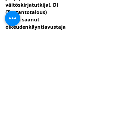
väitöskirjatutkija), DI 
(Tuotantotalous)
Luvan saanut 
oikeudenkäyntiavustaja
KHT-tilintarkastaja
Lakimies, tilintarkastaja
Lakitoimisto KPF
044 9755 196
eelis.paukku@kpflaki.com