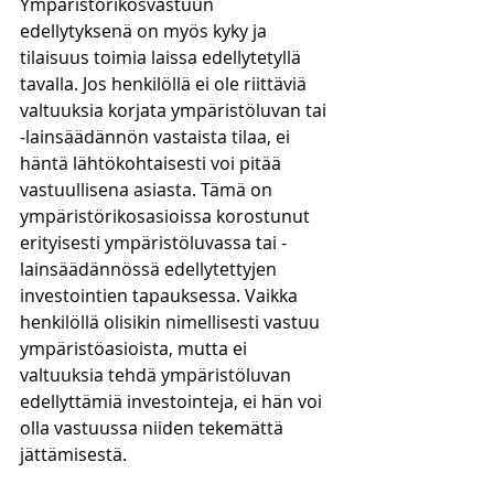
Ympäristörikosvastuun 
edellytyksenä on myös kyky ja 
tilaisuus toimia laissa edellytetyllä 
tavalla. Jos henkilöllä ei ole riittäviä 
valtuuksia korjata ympäristöluvan tai 
-lainsäädännön vastaista tilaa, ei 
häntä lähtökohtaisesti voi pitää 
vastuullisena asiasta. Tämä on 
ympäristörikosasioissa korostunut 
erityisesti ympäristöluvassa tai -
lainsäädännössä edellytettyjen 
investointien tapauksessa. Vaikka 
henkilöllä olisikin nimellisesti vastuu 
ympäristöasioista, mutta ei 
valtuuksia tehdä ympäristöluvan 
edellyttämiä investointeja, ei hän voi 
olla vastuussa niiden tekemättä 
jättämisestä.