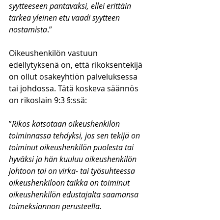
syytteeseen pantavaksi, ellei erittäin 
tärkeä yleinen etu vaadi syytteen 
nostamista
.”
Oikeushenkilön vastuun 
edellytyksenä on, että rikoksentekijä 
on ollut osakeyhtiön palveluksessa 
tai johdossa. Tätä koskeva säännös 
on rikoslain 9:3 §:ssä:
”
Rikos katsotaan oikeushenkilön 
toiminnassa tehdyksi, jos sen tekijä on 
toiminut oikeushenkilön puolesta tai 
hyväksi ja hän kuuluu oikeushenkilön 
johtoon tai on virka- tai työsuhteessa 
oikeushenkilöön taikka on toiminut 
oikeushenkilön edustajalta saamansa 
toimeksiannon perusteella.