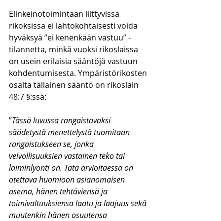
Elinkeinotoimintaan liittyvissä 
rikoksissa ei lähtökohtaisesti voida 
hyväksyä ”ei kenenkään vastuu” -
tilannetta, minkä vuoksi rikoslaissa 
on usein erilaisia sääntöjä vastuun 
kohdentumisesta. Ympäristörikosten 
osalta tällainen sääntö on rikoslain 
48:7 §:ssä:
”
Tässä luvussa rangaistavaksi 
säädetystä menettelystä tuomitaan 
rangaistukseen se, jonka 
velvollisuuksien vastainen teko tai 
laiminlyönti on. Tätä arvioitaessa on 
otettava huomioon asianomaisen 
asema, hänen tehtäviensä ja 
toimivaltuuksiensa laatu ja laajuus sekä 
muutenkin hänen osuutensa 