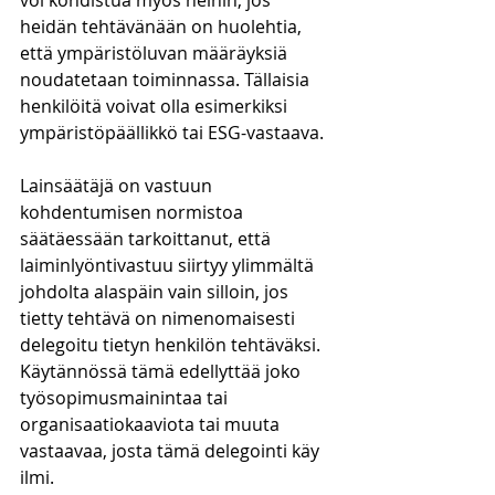
voi kohdistua myös heihin, jos 
heidän tehtävänään on huolehtia, 
että ympäristöluvan määräyksiä 
noudatetaan toiminnassa. Tällaisia 
henkilöitä voivat olla esimerkiksi 
ympäristöpäällikkö tai ESG-vastaava.
Lainsäätäjä on vastuun 
kohdentumisen normistoa 
säätäessään tarkoittanut, että 
laiminlyöntivastuu siirtyy ylimmältä 
johdolta alaspäin vain silloin, jos 
tietty tehtävä on nimenomaisesti 
delegoitu tietyn henkilön tehtäväksi. 
Käytännössä tämä edellyttää joko 
työsopimusmainintaa tai 
organisaatiokaaviota tai muuta 
vastaavaa, josta tämä delegointi käy 
ilmi.