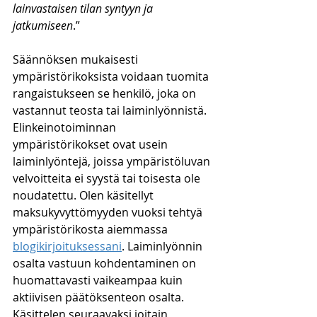
lainvastaisen tilan syntyyn ja 
jatkumiseen
.”
Säännöksen mukaisesti 
ympäristörikoksista voidaan tuomita 
rangaistukseen se henkilö, joka on 
vastannut teosta tai laiminlyönnistä. 
Elinkeinotoiminnan 
ympäristörikokset ovat usein 
laiminlyöntejä, joissa ympäristöluvan 
velvoitteita ei syystä tai toisesta ole 
noudatettu. Olen käsitellyt 
maksukyvyttömyyden vuoksi tehtyä 
ympäristörikosta aiemmassa 
blogikirjoituksessani
. Laiminlyönnin 
osalta vastuun kohdentaminen on 
huomattavasti vaikeampaa kuin 
aktiivisen päätöksenteon osalta. 
Käsittelen seuraavaksi joitain 