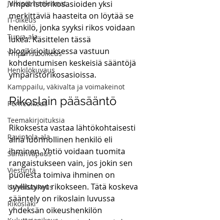
Julkiset hankinnat
Ympäristörikosasioiden yksi 
merkittäviä haasteita on löytää se 
IT-oikeus
henkilö, jonka syyksi rikos voidaan 
Turva-ala
lukea. Käsittelen tässä 
blogikirjoituksessa vastuun 
Ympäristöoikeus
kohdentumisen keskeisiä sääntöjä 
Henkilökuvaus
ympäristörikosasioissa.
Kamppailu, väkivalta ja voimakeinot
Rikoslain pääsääntö
Perheoikeus
Teemakirjoituksia
Rikoksesta vastaa lähtökohtaisesti 
Ravintola-ala
aina luonnollinen henkilö eli 
ihminen. Yhtiö voidaan tuomita 
Sananvapaus
rangaistukseen vain, jos jokin sen 
Viestintä
puolesta toimiva ihminen on 
syyllistynyt rikokseen. Tätä koskeva 
Urheiluoikeus
sääntely on rikoslain luvussa 
Rikoslaki
yhdeksän oikeushenkilön 