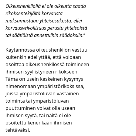
Oikeushenkilöllä ei ole oikeutta saada 
rikoksentekijältä korvausta 
maksamastaan yhteisösakosta, ellei 
korvausvelvollisuus perustu yhteisöistä 
tai säätiöistä annettuihin säädöksiin
.”
Käytännössä oikeushenkilön vastuu 
kuitenkin edellyttää, että voidaan 
osoittaa oikeushenkilössä toimineen 
ihmisen syyllistyneen rikokseen. 
Tämä on usein keskeinen kysymys 
nimenomaan ympäristörikoksissa, 
joissa ympäristöluvan vastainen 
toiminta tai ympäristöluvan 
puuttuminen voivat olla usean 
ihmisen syytä, tai näitä ei ole 
osoitettu kenenkään ihmisen 
tehtäväksi.