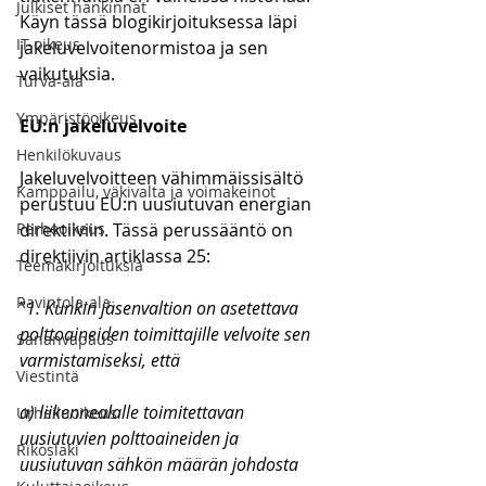
Julkiset hankinnat
Käyn tässä blogikirjoituksessa läpi 
IT-oikeus
jakeluvelvoitenormistoa ja sen 
vaikutuksia.
Turva-ala
Ympäristöoikeus
EU:n jakeluvelvoite
Henkilökuvaus
Jakeluvelvoitteen vähimmäissisältö 
Kamppailu, väkivalta ja voimakeinot
perustuu EU:n uusiutuvan energian 
Perheoikeus
direktiiviin. Tässä perussääntö on 
direktiivin artiklassa 25:
Teemakirjoituksia
Ravintola-ala
”
1. Kunkin jäsenvaltion on asetettava 
polttoaineiden toimittajille velvoite sen 
Sananvapaus
varmistamiseksi, että
Viestintä
a) liikennealalle toimitettavan 
Urheiluoikeus
uusiutuvien polttoaineiden ja 
Rikoslaki
uusiutuvan sähkön määrän johdosta