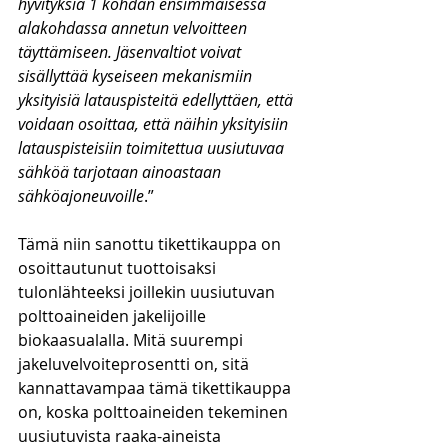
hyvityksiä 1 kohdan ensimmäisessä 
alakohdassa annetun velvoitteen 
täyttämiseen. Jäsenvaltiot voivat 
sisällyttää kyseiseen mekanismiin 
yksityisiä latauspisteitä edellyttäen, että 
voidaan osoittaa, että näihin yksityisiin 
latauspisteisiin toimitettua uusiutuvaa 
sähköä tarjotaan ainoastaan 
sähköajoneuvoille
.”
Tämä niin sanottu tikettikauppa on 
osoittautunut tuottoisaksi 
tulonlähteeksi joillekin uusiutuvan 
polttoaineiden jakelijoille 
biokaasualalla. Mitä suurempi 
jakeluvelvoiteprosentti on, sitä 
kannattavampaa tämä tikettikauppa 
on, koska polttoaineiden tekeminen 
uusiutuvista raaka-aineista 