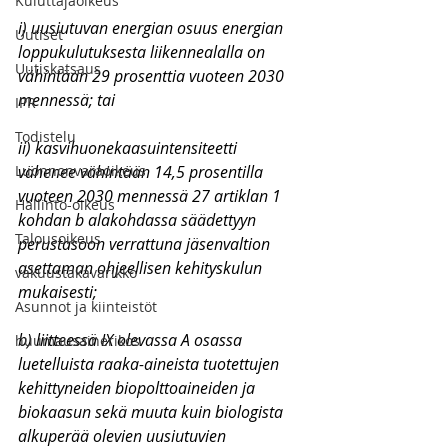
Kuluttajaoikeus
i) uusiutuvan energian osuus energian 
Uutiset
loppukulutuksesta liikennealalla on 
Uutiskatsaus
vähintään 29 prosenttia vuoteen 2030 
mennessä; tai
IPR
Todistelu
ii) kasvihuonekaasuintensiteetti 
Luonnonvaraoikeus
vähenee vähintään 14,5 prosentilla 
vuoteen 2030 mennessä 27 artiklan 1 
Hallinto-oikeus
kohdan b alakohdassa säädettyyn 
Talousoikeus
perustasoon verrattuna jäsenvaltion 
asettaman ohjeellisen kehityskulun 
vakuustakavarikko
mukaisesti;
Asunnot ja kiinteistöt
b) liitteessä IX olevassa A osassa 
huumausainerikos
luetelluista raaka-aineista tuotettujen 
kehittyneiden biopolttoaineiden ja 
biokaasun sekä muuta kuin biologista 
alkuperää olevien uusiutuvien 