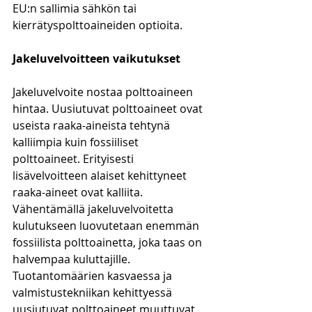
EU:n sallimia sähkön tai 
kierrätyspolttoaineiden optioita.
Jakeluvelvoitteen vaikutukset
Jakeluvelvoite nostaa polttoaineen 
hintaa. Uusiutuvat polttoaineet ovat 
useista raaka-aineista tehtynä 
kalliimpia kuin fossiiliset 
polttoaineet. Erityisesti 
lisävelvoitteen alaiset kehittyneet 
raaka-aineet ovat kalliita. 
Vähentämällä jakeluvelvoitetta 
kulutukseen luovutetaan enemmän 
fossiilista polttoainetta, joka taas on 
halvempaa kuluttajille. 
Tuotantomäärien kasvaessa ja 
valmistustekniikan kehittyessä 
uusiutuvat polttoaineet muuttuvat 