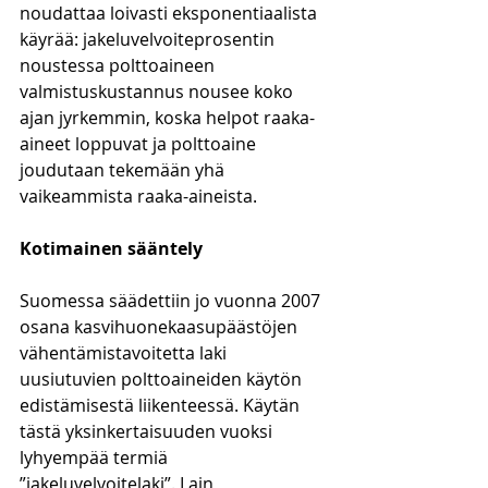
noudattaa loivasti eksponentiaalista 
käyrää: jakeluvelvoiteprosentin 
noustessa polttoaineen 
valmistuskustannus nousee koko 
ajan jyrkemmin, koska helpot raaka-
aineet loppuvat ja polttoaine 
joudutaan tekemään yhä 
vaikeammista raaka-aineista.
Kotimainen sääntely
Suomessa säädettiin jo vuonna 2007 
osana kasvihuonekaasupäästöjen 
vähentämistavoitetta laki 
uusiutuvien polttoaineiden käytön 
edistämisestä liikenteessä. Käytän 
tästä yksinkertaisuuden vuoksi 
lyhyempää termiä 
”jakeluvelvoitelaki”. Lain 