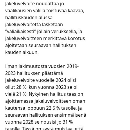
Jakeluvelvoite noudattaa jo 
vaalikausien välillä toistuvaa kaavaa, 
hallituskauden alussa 
jakeluvelvoitetta lasketaan 
”väliaikaisesti” jollain verukkeella, ja 
jakeluvelvoitteen merkittävä korotus 
ajoitetaan seuraavan hallituksen 
kauden alkuun.
Ilman lakimuutosta vuosien 2019-
2023 hallituksen päättämä 
jakeluvelvoite vuodelle 2024 olisi 
ollut 28 %, kun vuonna 2023 se oli 
vielä 21 %. Nykyinen hallitus taas on 
ajoittamassa jakeluvelvoitteen oman 
kautensa loppuun 22,5 % tasolle, ja 
seuraavan hallituksen ensimmäisenä 
vuonna 2028 se nousisi jo 31 % 
tasolle. Tässä on syytä muistaa, että 