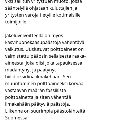
yksi sallitun yritystuen muoto, jossa 
sääntelyllä ohjataan kuluttajien ja 
yritysten varoja tietyille kotimaisille 
toimijoille.
Jakeluvelvoitteella on myös 
kasvihuonekaasupäästöjä vähentävä 
vaikutus. Uusiutuvat polttoaineet on 
valmistettu pääosin sellaisesta raaka-
aineesta, joka olisi joka tapauksessa 
mädäntynyt ja päätynyt 
hiilidioksidina ilmakehään. Sen 
muuntaminen polttoaineeksi korvaa 
vastaavan määrän fossiilista 
polttoainetta ja siten vähentää 
ilmakehään päätyviä päästöjä. 
Liikenne on suurimpia päästölähteitä 
Suomessa.