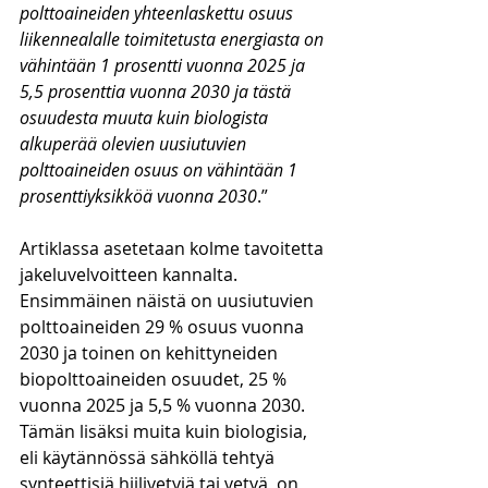
polttoaineiden yhteenlaskettu osuus 
liikennealalle toimitetusta energiasta on 
vähintään 1 prosentti vuonna 2025 ja 
5,5 prosenttia vuonna 2030 ja tästä 
osuudesta muuta kuin biologista 
alkuperää olevien uusiutuvien 
polttoaineiden osuus on vähintään 1 
prosenttiyksikköä vuonna 2030
.”
Artiklassa asetetaan kolme tavoitetta 
jakeluvelvoitteen kannalta. 
Ensimmäinen näistä on uusiutuvien 
polttoaineiden 29 % osuus vuonna 
2030 ja toinen on kehittyneiden 
biopolttoaineiden osuudet, 25 % 
vuonna 2025 ja 5,5 % vuonna 2030. 
Tämän lisäksi muita kuin biologisia, 
eli käytännössä sähköllä tehtyä 
synteettisiä hiilivetyjä tai vetyä, on 