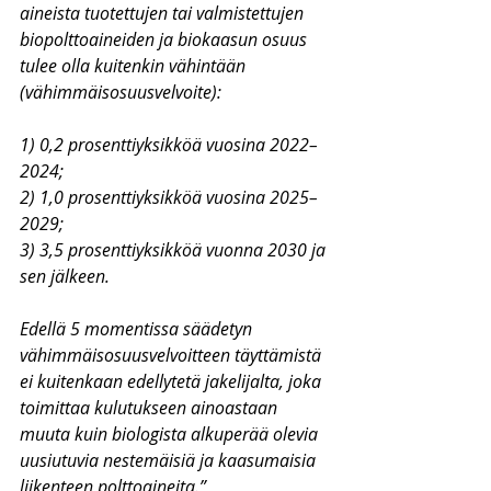
aineista tuotettujen tai valmistettujen 
biopolttoaineiden ja biokaasun osuus 
tulee olla kuitenkin vähintään 
(vähimmäisosuusvelvoite):
1) 0,2 prosenttiyksikköä vuosina 2022–
2024;
2) 1,0 prosenttiyksikköä vuosina 2025–
2029;
3) 3,5 prosenttiyksikköä vuonna 2030 ja 
sen jälkeen.
Edellä 5 momentissa säädetyn 
vähimmäisosuusvelvoitteen täyttämistä 
ei kuitenkaan edellytetä jakelijalta, joka 
toimittaa kulutukseen ainoastaan 
muuta kuin biologista alkuperää olevia 
uusiutuvia nestemäisiä ja kaasumaisia 
liikenteen polttoaineita.”