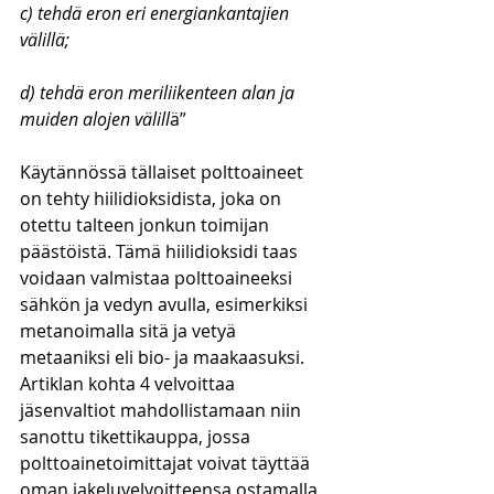
c) tehdä eron eri energiankantajien 
välillä;
d) tehdä eron meriliikenteen alan ja 
muiden alojen välill
ä”
Käytännössä tällaiset polttoaineet 
on tehty hiilidioksidista, joka on 
otettu talteen jonkun toimijan 
päästöistä. Tämä hiilidioksidi taas 
voidaan valmistaa polttoaineeksi 
sähkön ja vedyn avulla, esimerkiksi 
metanoimalla sitä ja vetyä 
metaaniksi eli bio- ja maakaasuksi.
Artiklan kohta 4 velvoittaa 
jäsenvaltiot mahdollistamaan niin 
sanottu tikettikauppa, jossa 
polttoainetoimittajat voivat täyttää 
oman jakeluvelvoitteensa ostamalla 