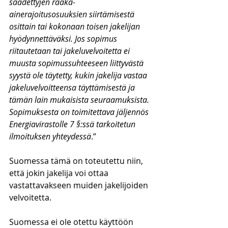
säädettyjen raaka-
ainerajoitusosuuksien siirtämisestä 
osittain tai kokonaan toisen jakelijan 
hyödynnettäväksi. Jos sopimus 
riitautetaan tai jakeluvelvoitetta ei 
muusta sopimussuhteeseen liittyvästä 
syystä ole täytetty, kukin jakelija vastaa 
jakeluvelvoitteensa täyttämisestä ja 
tämän lain mukaisista seuraamuksista. 
Sopimuksesta on toimitettava jäljennös 
Energiavirastolle 7 §:ssä tarkoitetun 
ilmoituksen yhteydessä
.”
Suomessa tämä on toteutettu niin, 
että jokin jakelija voi ottaa 
vastattavakseen muiden jakelijoiden 
velvoitetta.
Suomessa ei ole otettu käyttöön 