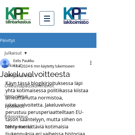
Päivitys
Julkaisut
Eelis Paukku
Julkaisut
14.4.2024
6 min käytetty lukemiseen
Jakeluvelvoitteesta
Liikejuridiikka
Käyn tässä blogikirjoituksessa läpi 
Oikeustapauskommentit
yhtä kotimaisessa politiikassa kiistaa 
Vero-oikeus
aiheuttanutta normistoa, 
jakeluvelvoitetta. Jakeluvelvoite 
Työoikeus
perustuu perusperiaatteiltaan EU-
Rikosoikeus
tason sääntelyyn, mutta siihen on 
tehty merkittäviä kotimaisia 
Tilintarkastus
tiukennuksia eri vaiheissa historiaa. 