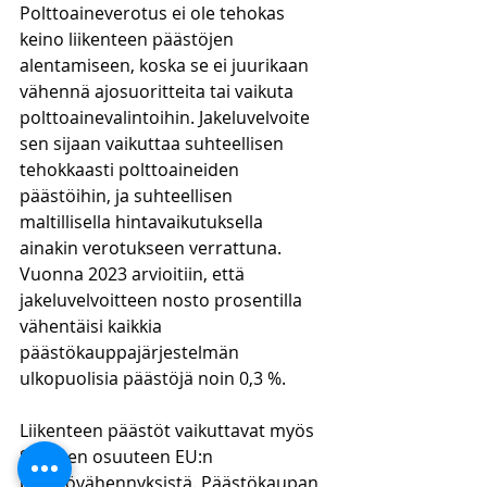
Polttoaineverotus ei ole tehokas 
keino liikenteen päästöjen 
alentamiseen, koska se ei juurikaan 
vähennä ajosuoritteita tai vaikuta 
polttoainevalintoihin. Jakeluvelvoite 
sen sijaan vaikuttaa suhteellisen 
tehokkaasti polttoaineiden 
päästöihin, ja suhteellisen 
maltillisella hintavaikutuksella 
ainakin verotukseen verrattuna. 
Vuonna 2023 arvioitiin, että 
jakeluvelvoitteen nosto prosentilla 
vähentäisi kaikkia 
päästökauppajärjestelmän 
ulkopuolisia päästöjä noin 0,3 %.
Liikenteen päästöt vaikuttavat myös 
Suomen osuuteen EU:n 
päästövähennyksistä. Päästökaupan 