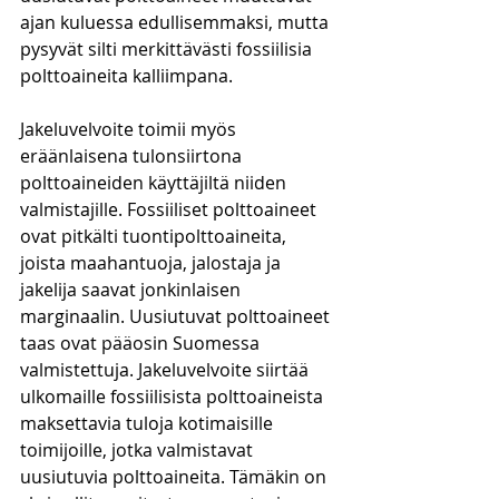
ajan kuluessa edullisemmaksi, mutta 
pysyvät silti merkittävästi fossiilisia 
polttoaineita kalliimpana.
Jakeluvelvoite toimii myös 
eräänlaisena tulonsiirtona 
polttoaineiden käyttäjiltä niiden 
valmistajille. Fossiiliset polttoaineet 
ovat pitkälti tuontipolttoaineita, 
joista maahantuoja, jalostaja ja 
jakelija saavat jonkinlaisen 
marginaalin. Uusiutuvat polttoaineet 
taas ovat pääosin Suomessa 
valmistettuja. Jakeluvelvoite siirtää 
ulkomaille fossiilisista polttoaineista 
maksettavia tuloja kotimaisille 
toimijoille, jotka valmistavat 
uusiutuvia polttoaineita. Tämäkin on 