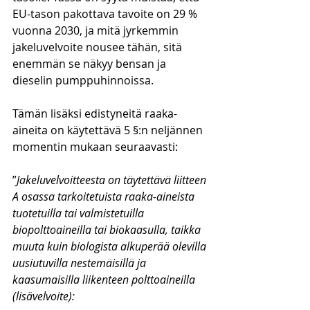
EU-tason pakottava tavoite on 29 % 
vuonna 2030, ja mitä jyrkemmin 
jakeluvelvoite nousee tähän, sitä 
enemmän se näkyy bensan ja 
dieselin pumppuhinnoissa.
Tämän lisäksi edistyneitä raaka-
aineita on käytettävä 5 §:n neljännen 
momentin mukaan seuraavasti:
”
Jakeluvelvoitteesta on täytettävä liitteen 
A osassa tarkoitetuista raaka-aineista 
tuotetuilla tai valmistetuilla 
biopolttoaineilla tai biokaasulla, taikka 
muuta kuin biologista alkuperää olevilla 
uusiutuvilla nestemäisillä ja 
kaasumaisilla liikenteen polttoaineilla 
(lisävelvoite):