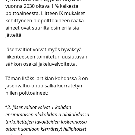
vuonna 2030 oltava 1 % kaikesta 
polttoaineesta. Liitteen IX mukaiset 
kehittyneen biopolttoaineen raaka-
aineet ovat suurilta osin erilaisia 
jätteitä.
Jäsenvaltiot voivat myös hyväksyä 
liikenteeseen toimitetun uusiutuvan 
sähkön osaksi jakeluvelvoitetta.
Tämän lisäksi artiklan kohdassa 3 on 
jäsenvaltio-optio sallia kierrätetyn 
hiilen polttoaineet:
”
3. Jäsenvaltiot voivat 1 kohdan 
ensimmäisen alakohdan a alakohdassa 
tarkoitettujen tavoitteiden laskennassa 
ottaa huomioon kierrätetyt hiilipitoiset 