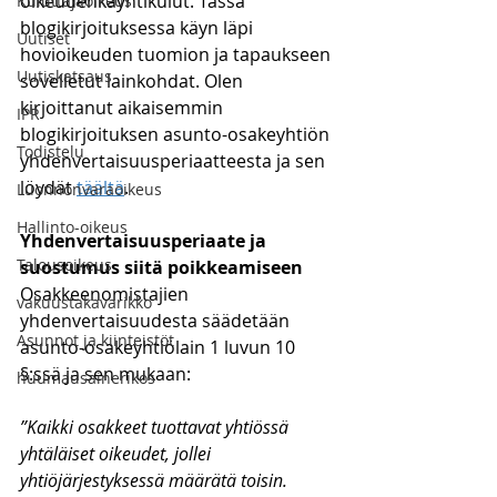
oikeudenkäyntikulut. Tässä 
Kuluttajaoikeus
blogikirjoituksessa käyn läpi 
Uutiset
hovioikeuden tuomion ja tapaukseen 
Uutiskatsaus
sovelletut lainkohdat. Olen 
kirjoittanut aikaisemmin 
IPR
blogikirjoituksen asunto-osakeyhtiön 
Todistelu
yhdenvertaisuusperiaatteesta ja sen 
löydät 
täältä
.
Luonnonvaraoikeus
Hallinto-oikeus
Yhdenvertaisuusperiaate ja 
Talousoikeus
suostumus siitä poikkeamiseen
Osakkeenomistajien 
vakuustakavarikko
yhdenvertaisuudesta säädetään 
Asunnot ja kiinteistöt
asunto-osakeyhtiölain 1 luvun 10 
§:ssä ja sen mukaan:
huumausainerikos
”Kaikki osakkeet tuottavat yhtiössä 
yhtäläiset oikeudet, jollei 
yhtiöjärjestyksessä määrätä toisin. 