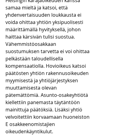
Helsingin käräjäoikeuden kanssa 
samaa mieltä ja katsoi, että 
yhdenvertaisuuden loukkausta ei 
voida ohittaa yhtiön yksipuolisesti 
määrittämällä hyvityksellä, johon 
haittaa kärsivän tulisi suostua. 
Vähemmistöosakkaan 
suostumuksen tarvetta ei voi ohittaa 
pelkästään taloudellisella 
kompensaatiolla. Hovioikeus katsoi 
päätösten yhtiön rakennusoikeuden 
myymisestä ja yhtiöjärjestyksen 
muuttamisesta olevan 
pätemättömiä. Asunto-osakeyhtiötä 
kiellettiin panemasta täytäntöön 
mainittuja päätöksiä. Lisäksi yhtiö 
velvoitettiin korvaamaan huoneiston 
E osakkeenomistajien 
oikeudenkäyntikulut.