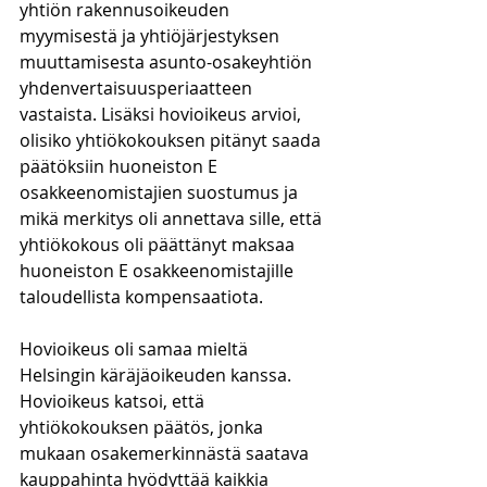
yhtiön rakennusoikeuden 
myymisestä ja yhtiöjärjestyksen 
muuttamisesta asunto-osakeyhtiön 
yhdenvertaisuusperiaatteen 
vastaista. Lisäksi hovioikeus arvioi, 
olisiko yhtiökokouksen pitänyt saada 
päätöksiin huoneiston E 
osakkeenomistajien suostumus ja 
mikä merkitys oli annettava sille, että 
yhtiökokous oli päättänyt maksaa 
huoneiston E osakkeenomistajille 
taloudellista kompensaatiota.
Hovioikeus oli samaa mieltä 
Helsingin käräjäoikeuden kanssa. 
Hovioikeus katsoi, että 
yhtiökokouksen päätös, jonka 
mukaan osakemerkinnästä saatava 
kauppahinta hyödyttää kaikkia 