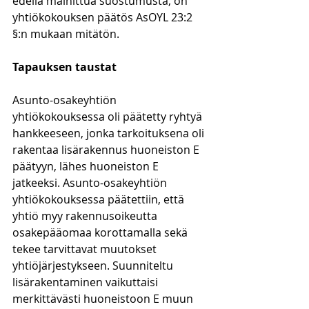
edellä mainittua suostumusta, on 
yhtiökokouksen päätös AsOYL 23:2 
§:n mukaan mitätön.
Tapauksen taustat
Asunto-osakeyhtiön 
yhtiökokouksessa oli päätetty ryhtyä 
hankkeeseen, jonka tarkoituksena oli 
rakentaa lisärakennus huoneiston E 
päätyyn, lähes huoneiston E 
jatkeeksi. Asunto-osakeyhtiön 
yhtiökokouksessa päätettiin, että 
yhtiö myy rakennusoikeutta 
osakepääomaa korottamalla sekä 
tekee tarvittavat muutokset 
yhtiöjärjestykseen. Suunniteltu 
lisärakentaminen vaikuttaisi 
merkittävästi huoneistoon E muun 