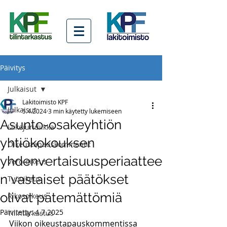
Päivitys
Julkaisut
Lakitoimisto KPF
Julkaisut
5.4.2024
3 min käytetty lukemiseen
Asunto-osakeyhtiön
Liikejuridiikka
yhtiökokouksen
Oikeustapauskommentit
yhdenvertaisuusperiaattee
Vero-oikeus
n vastaiset päätökset
Työoikeus
olivat pätemättömiä
Rikosoikeus
Päivitetty:
4.7.2025
Tilintarkastus
Viikon oikeustapauskommentissa 