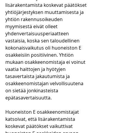
lisärakentamista koskevat päätökset 
yhtiöjärjestyksen muuttamisesta ja 
yhtiön rakennusoikeuden 
myymisestä eivät olleet 
yhdenvertaisuusperiaatteen 
vastaisia, koska sen taloudellinen 
kokonaisvaikutus oli huoneiston E 
osakkeisiin positiivinen. Yhtiön 
mukaan osakkeenomistaja ei voinut 
vaatia haittojen ja hyötyjen 
tasavertaista jakautumista ja 
osakkeenomistajan velvollisuutena 
on sietää jonkinasteista 
epätasavertaisuutta.
Huoneiston E osakkeenomistajat 
katsoivat, että lisärakentamista 
koskevat päätökset vaikuttivat 