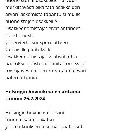
huoneiston E osakkeiden arvoon 
merkittävästi eikä tätä osakkeiden 
arvon laskemista tapahtuisi muille 
huoneistojen osakkeille. 
Osakkeenomistajat eivät antaneet 
suostumusta 
yhdenvertaisuusperiaatteen 
vastaisille päätöksille. 
Osakkeenomistajat vaativat, että 
päätökset julistetaan mitättömiksi ja 
toissijaisesti niiden katsotaan olevan 
pätemättömiä.
Helsingin hovioikeuden antama 
tuomio 26.2.2024
Helsingin hovioikeus arvioi 
tuomiossaan, olivatko 
yhtiökokouksen tekemät päätökset 