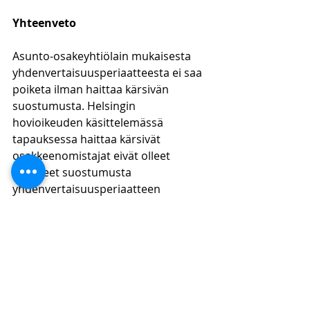
Yhteenveto
Asunto-osakeyhtiölain mukaisesta 
yhdenvertaisuusperiaatteesta ei saa 
poiketa ilman haittaa kärsivän 
suostumusta. Helsingin 
hovioikeuden käsittelemässä 
tapauksessa haittaa kärsivät 
osakkeenomistajat eivät olleet 
antaneet suostumusta 
yhdenvertaisuusperiaatteen 
vastaisille päätöksille, joten 
päätökset olivat lähtökohtaisesti 
pätemättömiä. Yhtiökokouksessa oli 
kuitenkin päätetty 
osakkeenomistajille maksettavasta 
taloudellisesta kompensaatiosta, 
joten hovioikeuden tuli myös 