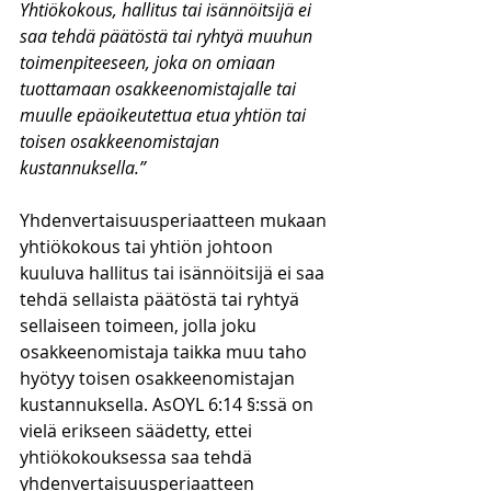
Yhtiökokous, hallitus tai isännöitsijä ei 
saa tehdä päätöstä tai ryhtyä muuhun 
toimenpiteeseen, joka on omiaan 
tuottamaan osakkeenomistajalle tai 
muulle epäoikeutettua etua yhtiön tai 
toisen osakkeenomistajan 
kustannuksella.”
Yhdenvertaisuusperiaatteen mukaan 
yhtiökokous tai yhtiön johtoon 
kuuluva hallitus tai isännöitsijä ei saa 
tehdä sellaista päätöstä tai ryhtyä 
sellaiseen toimeen, jolla joku 
osakkeenomistaja taikka muu taho 
hyötyy toisen osakkeenomistajan 
kustannuksella. AsOYL 6:14 §:ssä on 
vielä erikseen säädetty, ettei 
yhtiökokouksessa saa tehdä 
yhdenvertaisuusperiaatteen 