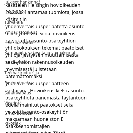
Julkiset hankinnat
käsittelen Helsingin hovioikeuden 
26.2.2024 antamaa tuomiota, jossa 
IT-oikeus
käsiteltiin 
Turva-ala
yhdenvertaisuusperiaatetta asunto-
Ympäristöoikeus
osakeyhtiössä. Siinä hovioikeus 
katsoi, että asunto-osakeyhtiön 
Henkilökuvaus
yhtiökokouksen tekemät päätökset 
Kamppailu, väkivalta ja voimakeinot
yhtiöjärjestyksen muuttamisesta 
sekä yhtiön rakennusoikeuden 
Perheoikeus
myymisestä julistetaan 
Teemakirjoituksia
pätemättömäksi 
Ravintola-ala
yhdenvertaisuusperiaatteen 
vastaisina. Hovioikeus kielsi asunto-
Sananvapaus
osakeyhtiötä panemasta täytäntöön 
Viestintä
edellä mainitut päätökset sekä 
velvoitti asunto-osakeyhtiön 
Urheiluoikeus
maksamaan huoneiston E 
Rikoslaki
osakkeenomistajien 