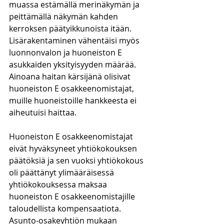
muassa estämällä merinäkymän ja 
peittämällä näkymän kahden 
kerroksen päätyikkunoista itään. 
Lisärakentaminen vähentäisi myös 
luonnonvalon ja huoneiston E 
asukkaiden yksityisyyden määrää. 
Ainoana haitan kärsijänä olisivat 
huoneiston E osakkeenomistajat, 
muille huoneistoille hankkeesta ei 
aiheutuisi haittaa.
Huoneiston E osakkeenomistajat 
eivät hyväksyneet yhtiökokouksen 
päätöksiä ja sen vuoksi yhtiökokous 
oli päättänyt ylimääräisessä 
yhtiökokouksessa maksaa 
huoneiston E osakkeenomistajille 
taloudellista kompensaatiota. 
Asunto-osakeyhtiön mukaan 